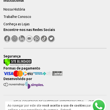
Institucional
Nossa História
Trabalhe Conosco
Conheça as Lojas
Encontre-nos nas Redes Sociais
Segurança
Formas de pagamento
Desenvolvido por
NEVA COMERCIO DE MATERIAIS ARTISTICOS LTDA — CNPJ:
Ao navegar por este site
você aceita o uso de cookies
para
51604544000101 © 2026. Todos os direitos reservados.
agilizar a sua experiência de compra.
Entendi