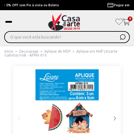
Pague em Até 6x sem juros ou ate 12x com juros
0
Início
>
Decoupage
>
Aplique de MDF
>
Aplique em Mdf Litoarte
Galinhas Folk - APM6-010