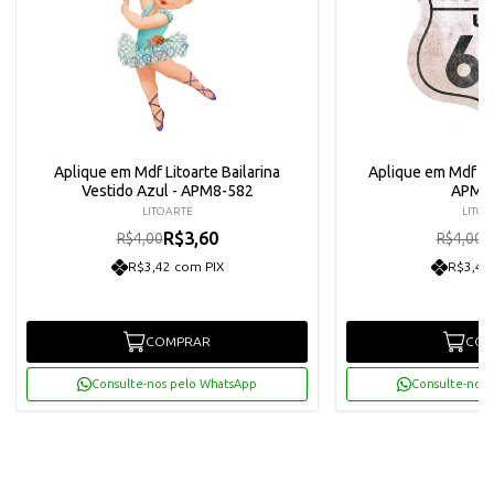
Aplique em Mdf Litoarte Bailarina
Aplique em Mdf Lit
Vestido Azul - APM8-582
APM8
LITOARTE
LITOA
R$3,60
R
R$4,00
R$4,00
R$3,42 com PIX
R$3,42
COMPRAR
COM
Consulte-nos pelo WhatsApp
Consulte-nos 