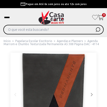
Pague em Até 6x sem juros ou ate 12x com juros
0
Início
>
Papelaria Escolar Escritorio
>
Agendas e Planners
>
Agenda
Marrom e Chumbo Texturizada Permanente A5 388 Página DAC - 4114