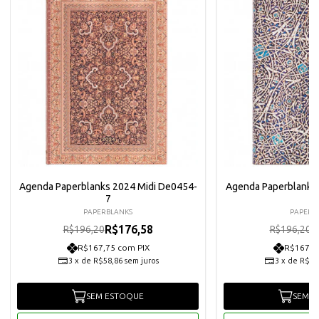
Agenda Paperblanks 2024 Midi De0454-
Agenda Paperblanks
7
3
PAPERBLANKS
PAPERB
R$176,58
R
R$196,20
R$196,20
R$167,75 com PIX
R$167,7
3
x
de
R$58,86
sem juros
3
x
de
R$58
SEM ESTOQUE
SEM E