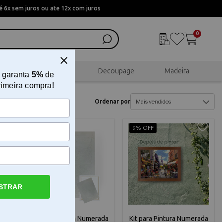
 6x sem juros ou ate 12x com juros
0
al
Scrapbook
Decoupage
Madeira
 garanta
5%
de
rimeira compra!
Ordenar por
9% OFF
9% OFF
STRAR
ela
Kit para Pintura Numerada
Kit para Pintura Numerada