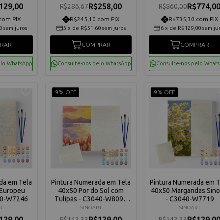
129,00
R$258,00
R$774,0
R$286,67
R$860,00
com PIX
R$245,10 com PIX
R$735,30 com PIX
0
sem juros
5
x
de
R$51,60
sem juros
6
x
de
R$129,00
sem ju
RAR
COMPRAR
COMPRAR
elo WhatsApp
Consulte-nos pelo WhatsApp
Consulte-nos pelo What
9% OFF
9% OFF
da em Tela
Pintura Numerada em Tela
Pintura Numerada em T
 Europeu
40x50 Por do Sol com
40x50 Margaridas Sino
040-W7246
Tulipas - C3040-W8098
- C3040-W7719
Sinoart
T
SINOART
SINOART
129,00
R$129,00
R$129,0
R$143,33
R$143,33