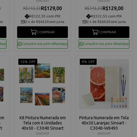
C3040-W2737
C3040-W2503
SINOART
SINOART
0
R$129,00
R$129,00
R$143,33
R$143,33
R$122,55 com PIX
R$122,55 com PIX
os
2
x
de
R$64,50
sem juros
2
x
de
R$64,50
sem juros
COMPRAR
COMPRAR
sApp
Consulte-nos pelo WhatsApp
Consulte-nos pelo WhatsApp
10% OFF
9% OFF
 em
Kit Pintura Numerada em
Pintura Numerada em Tela
s
Tela com 6 Unidades
40x50 Laranjas Sinoart -
rt
40x50 - C3040 Sinoart
C3040-W8493
SINOART
SINOART