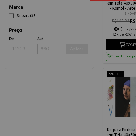
em Tela 40x50
Marca
- Kombi - Arte
C3040-W
SINOAR
Sinoart (38)
R$
R$143,33
R$122,55 
Preço
2
x
de
R$64,5
De
Até
COMP
Aplicar
Consulte-nos p
9% OFF
Kit para Pintur
em Tela 40x50