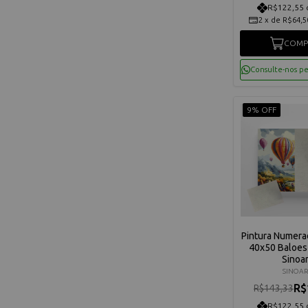
R$122,55 
2
x
de
R$64,5
COMP
Consulte-nos p
9% OFF
Pintura Numera
40x50 Baloes
Sinoar
SINOAR
R$
R$143,33
R$122,55 