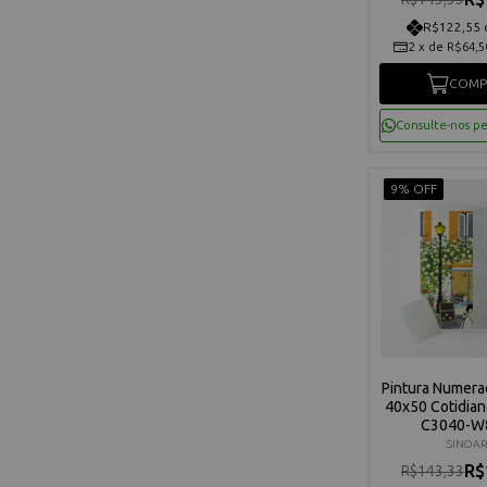
R$122,55 
2
x
de
R$64,5
COMP
Consulte-nos p
9% OFF
Pintura Numera
40x50 Cotidiano
C3040-W
SINOAR
R$
R$143,33