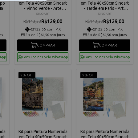
mpo
em Tela 40x50cm Sinoart
em Tela 40x50cm Sinoart
48
- Vinho Verde - Arte
- Tarde em Paris - Arte
Terapia - C3040-W8686
Terapia - C3040-W5609
SINOART
SINOART
0
R$129,00
R$129,00
R$143,33
R$143,33
R$122,55 com PIX
R$122,55 com PIX
os
2
x
de
R$64,50
sem juros
2
x
de
R$64,50
sem juros
COMPRAR
COMPRAR
sApp
Consulte-nos pelo WhatsApp
Consulte-nos pelo WhatsApp
9% OFF
9% OFF
ada
Kit para Pintura Numerada
Kit para Pintura Numerada
art
em Tela 40x50cm Sinoart
em Tela 40x50cm Sinoart