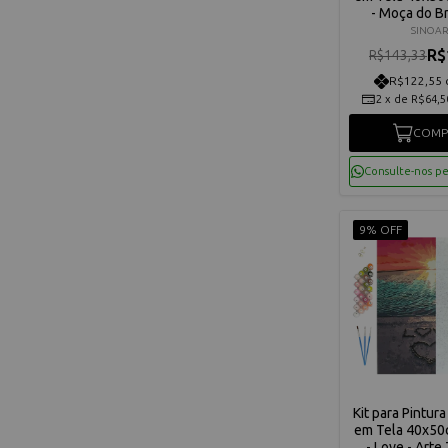
- Moça do B
Peróla - Arte 
SINOAR
C3040-W
R$
R$143,33
R$122,55 
2
x
de
R$64,5
COMP
Consulte-nos p
9% OFF
Kit para Pintur
em Tela 40x50
- Love - Arte 