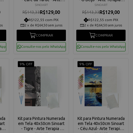
02
Terapia - C3040-W3865
C3040-W3714
SINOART
SINOART
0
R$129,00
R$129,00
R$143,33
R$143,33
R$122,55 com PIX
R$122,55 com PIX
os
2
x
de
R$64,50
sem juros
2
x
de
R$64,50
sem juros
COMPRAR
COMPRAR
sApp
Consulte-nos pelo WhatsApp
Consulte-nos pelo WhatsApp
9% OFF
9% OFF
ada
Kit para Pintura Numerada
Kit para Pintura Numerada
art
em Tela 40x50cm Sinoart
em Tela 40x50cm Sinoart
a -
- Tigre - Arte Terapia -
- Céu Azul- Arte Terapia -