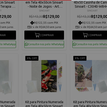
cm Sinoart
em Tela 40x50cm Sinoart
40x50 Casinha de Ca
 Terapia -
- Noite de Jogos - Arte
Sinoart - C3040-W84
5291
Terapia - C3040-W4010
T
SINOART
SINOART
129,00
R$129,00
R$129,0
R$143,33
R$143,33
com PIX
R$122,55 com PIX
R$122,55 com PIX
0
sem juros
2
x
de
R$64,50
sem juros
2
x
de
R$64,50
sem jur
RAR
COMPRAR
COMPRAR
elo WhatsApp
Consulte-nos pelo WhatsApp
Consulte-nos pelo What
9% OFF
9% OFF
a Numerada
Kit para Pintura Numerada
Kit para Pintura Numer
cm Sinoart
em Tela 40x50cm Sinoart
em Tela 40x50cm Sino