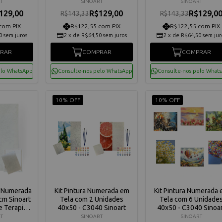
040-W3619
Terapia - C3040-W3306
C3040-W2738
T
SINOART
SINOART
129,00
R$129,00
R$129,0
R$143,33
R$143,33
com PIX
R$122,55 com PIX
R$122,55 com PIX
0
sem juros
2
x
de
R$64,50
sem juros
2
x
de
R$64,50
sem jur
RAR
COMPRAR
COMPRAR
elo WhatsApp
Consulte-nos pelo WhatsApp
Consulte-nos pelo What
10% OFF
10% OFF
a Numerada
Kit Pintura Numerada em
Kit Pintura Numerada
cm Sinoart
Tela com 2 Unidades
Tela com 6 Unidade
te Terapia -
40x50 - C3040 Sinoart
40x50 - C3040 Sinoa
2271
T
SINOART
SINOART