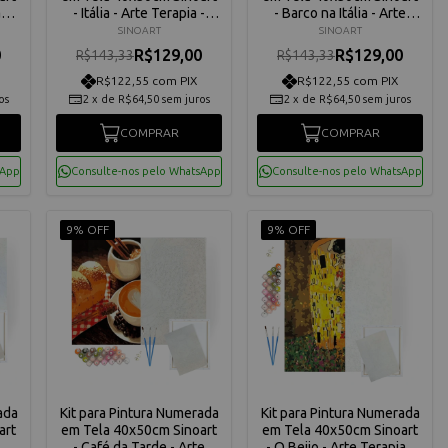
apia
- Itália - Arte Terapia -
- Barco na Itália - Arte
C3040-W4279
Terapia - C3040-W4274
SINOART
SINOART
0
R$129,00
R$129,00
R$143,33
R$143,33
R$122,55 com PIX
R$122,55 com PIX
os
2
x
de
R$64,50
sem juros
2
x
de
R$64,50
sem juros
COMPRAR
COMPRAR
sApp
Consulte-nos pelo WhatsApp
Consulte-nos pelo WhatsApp
9% OFF
9% OFF
ada
Kit para Pintura Numerada
Kit para Pintura Numerada
art
em Tela 40x50cm Sinoart
em Tela 40x50cm Sinoart
e
- Café da Tarde - Arte
- O Beijo - Arte Terapia -