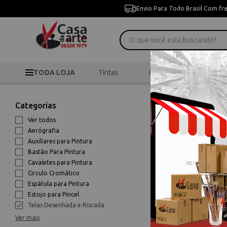
Envio Para Todo Brasil Com fr
TODA LOJA
Tintas
Pincéis
Desen
>
Início
Pintura Artísti
Categorias
Telas Desen
Ver todos
Aerógrafia
9% OFF
Auxiliares para Pintura
Bastão Para Pintura
Cavaletes para Pintura
Circulo Cromático
Espátula para Pintura
Estojo para Pincel
Telas Desenhada e Riscada
Ver mais
Kit para Pintur