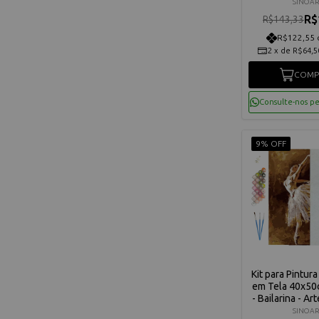
Terapia - C3
SINOAR
R$
R$143,33
R$122,55 
2
x
de
R$64,5
COMP
Consulte-nos p
9% OFF
Kit para Pintur
em Tela 40x50
- Bailarina - Ar
C3040-W
SINOAR