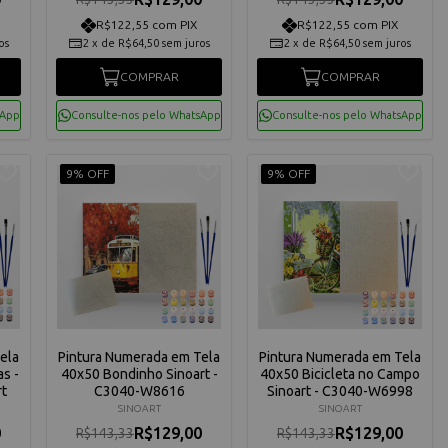
R$122,55 com PIX
R$122,55 com PIX
os
2
x
de
R$64,50
sem juros
2
x
de
R$64,50
sem juros
COMPRAR
COMPRAR
sApp
Consulte-nos pelo WhatsApp
Consulte-nos pelo WhatsApp
9% OFF
9% OFF
ela
Pintura Numerada em Tela
Pintura Numerada em Tela
s -
40x50 Bondinho Sinoart -
40x50 Bicicleta no Campo
t
C3040-W8616
Sinoart - C3040-W6998
SINOART
SINOART
0
R$129,00
R$129,00
R$143,33
R$143,33