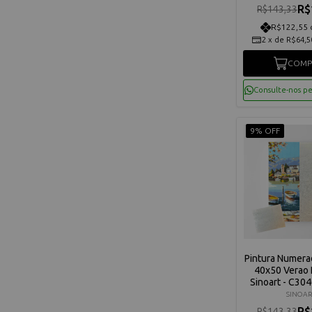
R$
R$143,33
R$122,55 
2
x
de
R$64,5
COMP
Consulte-nos p
9% OFF
Pintura Numera
40x50 Verao
Sinoart - C3
SINOAR
R$
R$143,33