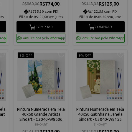
0
R$774,00
R$129,00
R$860,00
R$143,33
R$735,30 com PIX
R$122,55 com PIX
ros
6
x
de
R$129,00
sem juros
2
x
de
R$64,50
sem juros
COMPRAR
COMPRAR
sApp
Consulte-nos pelo WhatsApp
Consulte-nos pelo WhatsApp
9% OFF
9% OFF
ela
Pintura Numerada em Tela
Pintura Numerada em Tela
art
40x50 Grande Artista
40x50 Gatinha na Janela
Sinoart - C3040-W8506
Sinoart - C3040-W8155
SINOART
SINOART
0
R$129,00
R$129,00
R$143,33
R$143,33