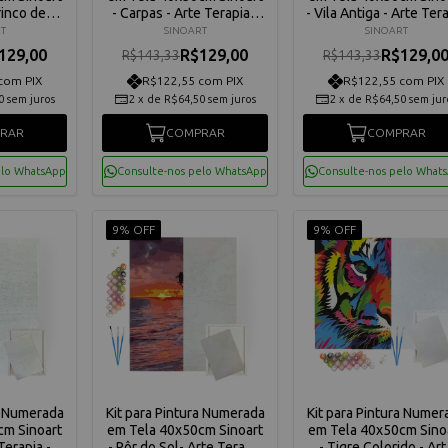
rinco de
- Carpas - Arte Terapia -
- Vila Antiga - Arte Ter
Terapia -
C3040-W5504
- C3040-W5455
T
SINOART
SINOART
5571
129,00
R$129,00
R$129,0
R$143,33
R$143,33
com PIX
R$122,55 com PIX
R$122,55 com PIX
0
sem juros
2
x
de
R$64,50
sem juros
2
x
de
R$64,50
sem jur
RAR
COMPRAR
COMPRAR
elo WhatsApp
Consulte-nos pelo WhatsApp
Consulte-nos pelo What
9% OFF
9% OFF
a Numerada
Kit para Pintura Numerada
Kit para Pintura Numer
cm Sinoart
em Tela 40x50cm Sinoart
em Tela 40x50cm Sino
Terapia -
- Pôr do Sol- Arte Terapia
- Tigre Colorido - Art