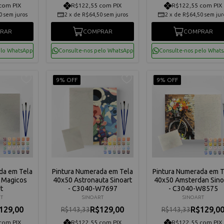
com PIX
R$122,55 com PIX
R$122,55 com PIX
0
sem juros
2
x
de
R$64,50
sem juros
2
x
de
R$64,50
sem jur
RAR
COMPRAR
COMPRAR
elo WhatsApp
Consulte-nos pelo WhatsApp
Consulte-nos pelo What
9% OFF
9% OFF
da em Tela
Pintura Numerada em Tela
Pintura Numerada em T
 Magicos
40x50 Astronauta Sinoart
40x50 Amsterdan Sino
t
- C3040-W7697
- C3040-W8575
T
SINOART
SINOART
129,00
R$129,00
R$129,0
R$143,33
R$143,33
com PIX
R$122,55 com PIX
R$122,55 com PIX