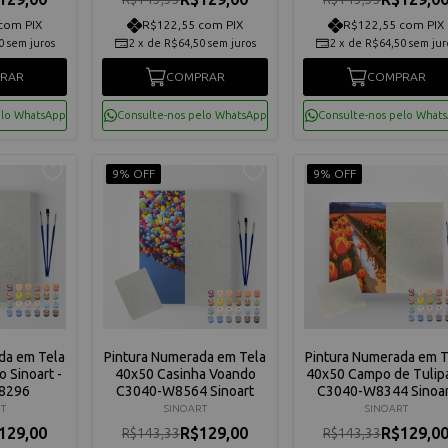
com PIX
R$122,55 com PIX
R$122,55 com PIX
0
sem juros
2
x
de
R$64,50
sem juros
2
x
de
R$64,50
sem jur
RAR
COMPRAR
COMPRAR
elo WhatsApp
Consulte-nos pelo WhatsApp
Consulte-nos pelo What
9% OFF
9% OFF
da em Tela
Pintura Numerada em Tela
Pintura Numerada em T
 Sinoart -
40x50 Casinha Voando
40x50 Campo de Tulipa
8296
C3040-W8564 Sinoart
C3040-W8344 Sinoar
T
SINOART
SINOART
129,00
R$129,00
R$129,0
R$143,33
R$143,33