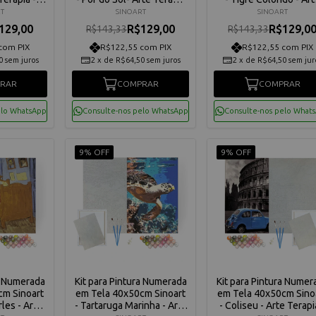
4204
- C3040-W4177
Terapia - C3040-W41
T
SINOART
SINOART
129,00
R$129,00
R$129,0
R$143,33
R$143,33
com PIX
R$122,55 com PIX
R$122,55 com PIX
0
sem juros
2
x
de
R$64,50
sem juros
2
x
de
R$64,50
sem jur
RAR
COMPRAR
COMPRAR
elo WhatsApp
Consulte-nos pelo WhatsApp
Consulte-nos pelo What
9% OFF
9% OFF
a Numerada
Kit para Pintura Numerada
Kit para Pintura Numer
cm Sinoart
em Tela 40x50cm Sinoart
em Tela 40x50cm Sino
les - Arte
- Tartaruga Marinha - Arte
- Coliseu - Arte Terapi