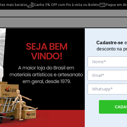
etes mais baratos
Ganhe 5% OFF com Pix à vista ou Boleto
Pague em Até
ho
Cavaletes
Pintura Artística
Pintura Artesan
Cadastre-se
e
desconto na p
>
>
breadcrumbs.nossas-lojas
ca
Telas Desenhada e Riscada
hada e Riscada
9% OFF
9% OFF
CADA
a Numerada
Kit para Pintura Numerada
Pintura Numerada em T