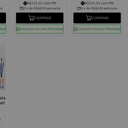
R$122,55 com PIX
R$122,55 com PIX
os
2
x
de
R$64,50
sem juros
2
x
de
R$64,50
sem juros
COMPRAR
COMPRAR
sApp
Consulte-nos pelo WhatsApp
Consulte-nos pelo WhatsApp
ela
art
0