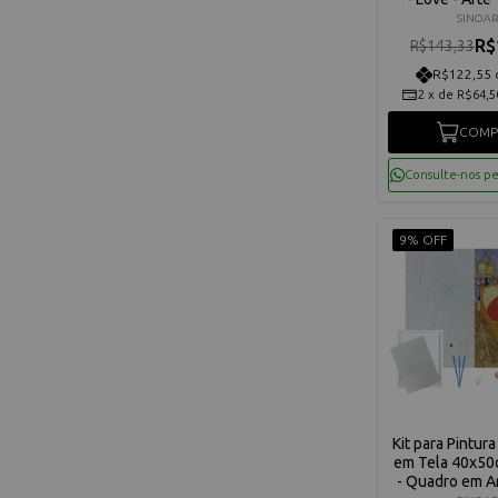
C3040-W
SINOAR
R$
R$143,33
R$122,55 
2
x
de
R$64,5
COMP
Consulte-nos p
9% OFF
Kit para Pintur
em Tela 40x50
- Quadro em Ar