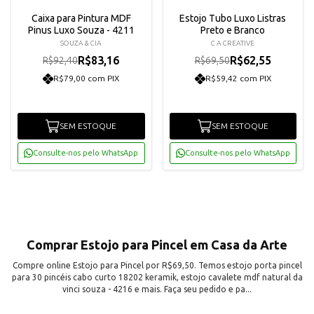
Caixa para Pintura MDF
Estojo Tubo Luxo Listras
Pinus Luxo Souza - 4211
Preto e Branco
SOUZA & CIA
C A CREATIVE
R$83,16
R$62,55
R$92,40
R$69,50
R$79,00 com PIX
R$59,42 com PIX
SEM ESTOQUE
SEM ESTOQUE
Consulte-nos pelo WhatsApp
Consulte-nos pelo WhatsApp
Comprar Estojo para Pincel em Casa da Arte
Compre online Estojo para Pincel por R$69,50. Temos estojo porta pincel
para 30 pincéis cabo curto 18202 keramik, estojo cavalete mdf natural da
vinci souza - 4216 e mais. Faça seu pedido e pa...