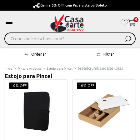
Ganhe 5% OFF com Pix à vista ou Boleto
0
Ordenar
Filtrar
>
>
>
breadcrumbs.nossas-lojas
Início
Pintura Artística
Estojo para Pincel
Estojo para Pincel
10% OFF
10% OFF