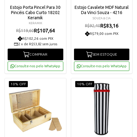
Estojo Porta Pincel Para 30
Estojo Cavalete MDF Natural
Pincéis Cabo Curto 18202
Da Vinci Souza - 4216
Keramik
SOUZA & CIA
KERAMIK
R$83,16
R$92,40
R$107,64
R$119,60
R$79,00 com PIX
R$102,26 com PIX
2
x
de
R$53,82
sem juros
COMPRAR
SEM ESTOQUE
Consulte-nos pelo WhatsApp
Consulte-nos pelo WhatsApp
10% OFF
10% OFF