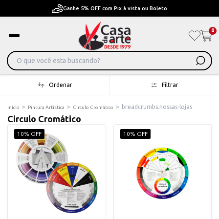
Pague em Até 6x sem juros ou ate 12x com juros
0
Ordenar
Filtrar
>
>
>
breadcrumbs.nossas-lojas
Início
Pintura Artística
Circulo Cromático
Circulo Cromático
10% OFF
10% OFF