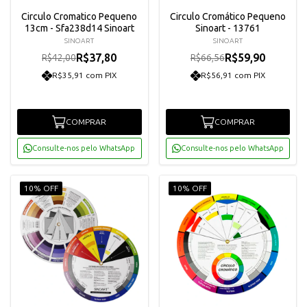
Circulo Cromatico Pequeno
Circulo Cromático Pequeno
13cm - Sfa238d14 Sinoart
Sinoart - 13761
SINOART
SINOART
R$37,80
R$59,90
R$42,00
R$66,56
R$35,91 com PIX
R$56,91 com PIX
COMPRAR
COMPRAR
Consulte-nos pelo WhatsApp
Consulte-nos pelo WhatsApp
10% OFF
10% OFF