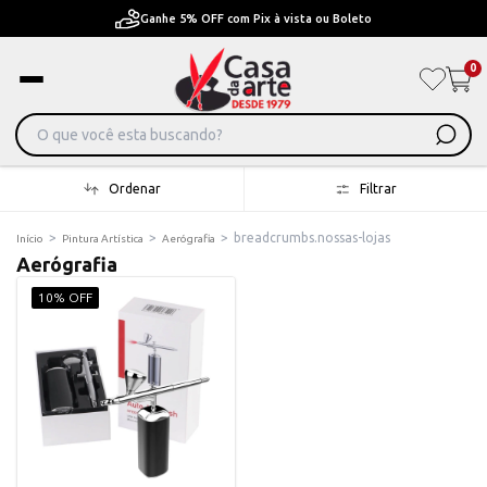
Ganhe 5% OFF com Pix à vista ou Boleto
0
Ordenar
Filtrar
>
>
>
breadcrumbs.nossas-lojas
Início
Pintura Artística
Aerógrafia
Aerógrafia
10% OFF