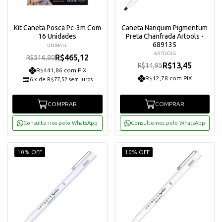
Kit Caneta Posca Pc-3m Com
Caneta Nanquim Pigmentum
16 Unidades
Preta Chanfrada Artools -
689135
UNIBALL
ARTOOLS
R$465,12
R$516,80
R$13,45
R$14,95
R$441,86 com PIX
R$12,78 com PIX
6
x
de
R$77,52
sem juros
COMPRAR
COMPRAR
Consulte-nos pelo WhatsApp
Consulte-nos pelo WhatsApp
10% OFF
10% OFF