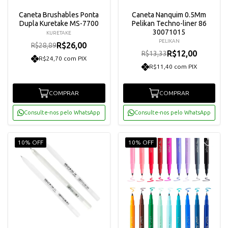
Caneta Brushables Ponta
Caneta Nanquim 0.5Mm
Dupla Kuretake MS-7700
Pelikan Techno-liner 86
30071015
KURETAKE
PELIKAN
R$26,00
R$28,89
R$12,00
R$13,33
R$24,70 com PIX
R$11,40 com PIX
COMPRAR
COMPRAR
Consulte-nos pelo WhatsApp
Consulte-nos pelo WhatsApp
10% OFF
10% OFF