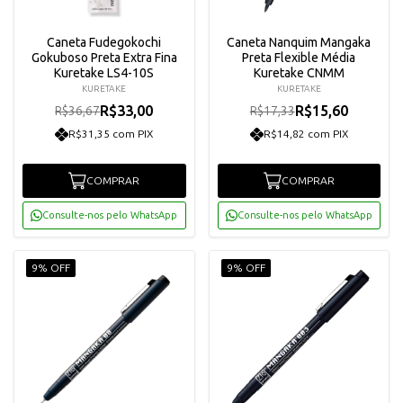
Caneta Fudegokochi
Caneta Nanquim Mangaka
Gokuboso Preta Extra Fina
Preta Flexible Média
Kuretake LS4-10S
Kuretake CNMM
KURETAKE
KURETAKE
R$33,00
R$15,60
R$36,67
R$17,33
R$31,35 com PIX
R$14,82 com PIX
COMPRAR
COMPRAR
Consulte-nos pelo WhatsApp
Consulte-nos pelo WhatsApp
9% OFF
9% OFF