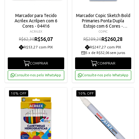
Marcador para Tecido
Marcador Copic Sketch Bold
Acrilex Acrilpen com 6
Primaries Ponta Dupla
Cores - 04416
Estojo com 6 Cores -
12502101
ACRILEX
COPIC
R$56,07
R$260,28
R$62,30
R$289,20
R$53,27 com PIX
R$247,27 com PIX
5
x
de
R$52,06
sem juros
COMPRAR
COMPRAR
Consulte-nos pelo WhatsApp
Consulte-nos pelo WhatsApp
10% OFF
10% OFF