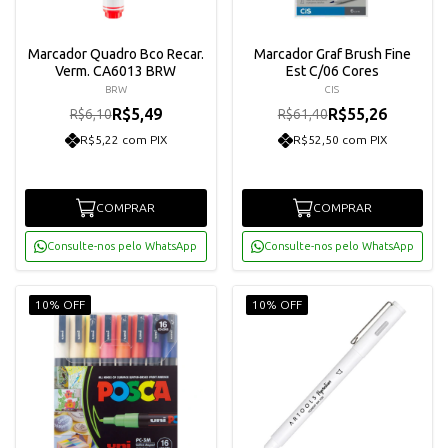
Marcador Quadro Bco Recar.
Marcador Graf Brush Fine
Verm. CA6013 BRW
Est C/06 Cores
BRW
CIS
R$5,49
R$55,26
R$6,10
R$61,40
R$5,22 com PIX
R$52,50 com PIX
COMPRAR
COMPRAR
Consulte-nos pelo WhatsApp
Consulte-nos pelo WhatsApp
10% OFF
10% OFF