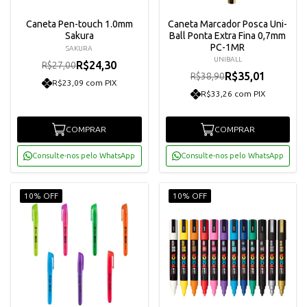
Caneta Pen-touch 1.0mm
Caneta Marcador Posca Uni-
Sakura
Ball Ponta Extra Fina 0,7mm
PC-1MR
SAKURA
UNIBALL
R$24,30
R$27,00
R$35,01
R$38,90
R$23,09 com PIX
R$33,26 com PIX
COMPRAR
COMPRAR
Consulte-nos pelo WhatsApp
Consulte-nos pelo WhatsApp
10% OFF
10% OFF