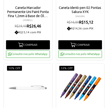
Caneta Marcador
Caneta Identi-pen 02 Pontas
Permanente Uni Paint Ponta
Sakura XYK
Fina 1,2mm à Base de Óleo
SAKURA
PX-21
UNIBALL
R$15,12
R$16,80
R$26,46
R$29,40
R$14,36 com PIX
R$25,14 com PIX
COMPRAR
COMPRAR
Consulte-nos pelo WhatsApp
Consulte-nos pelo WhatsApp
10% OFF
10% OFF