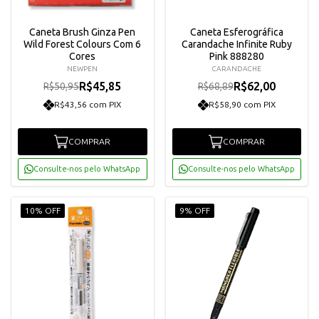
Caneta Brush Ginza Pen
Caneta Esferográfica
Wild Forest Colours Com 6
Carandache Infinite Ruby
Cores
Pink 888280
NEWPEN
CARANDACHE
R$45,85
R$62,00
R$50,95
R$68,89
R$43,56 com PIX
R$58,90 com PIX
COMPRAR
COMPRAR
Consulte-nos pelo WhatsApp
Consulte-nos pelo WhatsApp
10% OFF
9% OFF