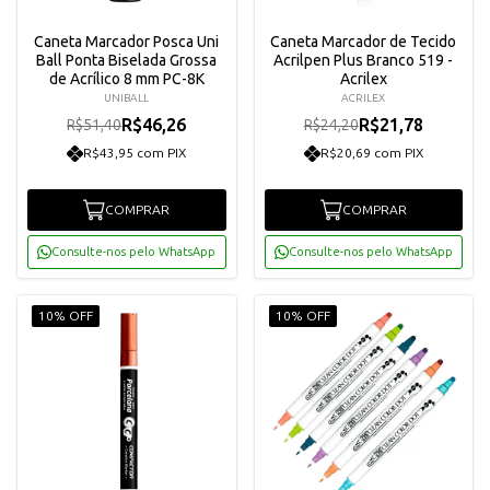
Caneta Marcador Posca Uni
Caneta Marcador de Tecido
Ball Ponta Biselada Grossa
Acrilpen Plus Branco 519 -
de Acrílico 8 mm PC-8K
Acrilex
UNIBALL
ACRILEX
R$46,26
R$21,78
R$51,40
R$24,20
R$43,95 com PIX
R$20,69 com PIX
COMPRAR
COMPRAR
Consulte-nos pelo WhatsApp
Consulte-nos pelo WhatsApp
10% OFF
10% OFF