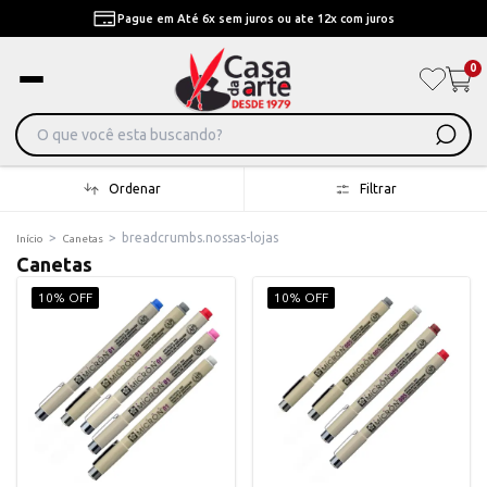
Pague em Até 6x sem juros ou ate 12x com juros
0
Ordenar
Filtrar
>
>
breadcrumbs.nossas-lojas
Início
Canetas
Canetas
10% OFF
10% OFF