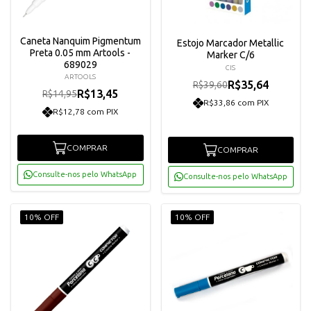
Caneta Nanquim Pigmentum
Estojo Marcador Metallic
Preta 0.05 mm Artools -
Marker C/6
689029
CIS
ARTOOLS
R$35,64
R$39,60
R$13,45
R$14,95
R$33,86 com PIX
R$12,78 com PIX
COMPRAR
COMPRAR
Consulte-nos pelo WhatsApp
Consulte-nos pelo WhatsApp
10% OFF
10% OFF