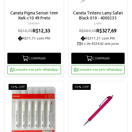
Caneta Pigma Sensei 1mm
Caneta Tinteiro Lamy Safari
Xwk-c10 49 Preto
Black 019 - 4000235
SAKURA
LAMY
R$12,33
R$327,69
R$13,70
R$364,10
R$11,71 com PIX
R$311,31 com PIX
6
x
de
R$54,62
sem juros
COMPRAR
COMPRAR
Consulte-nos pelo WhatsApp
Consulte-nos pelo WhatsApp
10% OFF
10% OFF