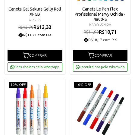
Caneta Gel Sakura Gelly Roll
Caneta Le Pen Flex
XPGB
Profissional Marvy Uchida -
4800-S
SAKURA
MARVY UCHIDA
R$12,33
R$13,70
R$10,71
R$11,90
R$11,71 com PIX
R$10,17 com PIX
COMPRAR
COMPRAR
Consulte-nos pelo WhatsApp
Consulte-nos pelo WhatsApp
10% OFF
10% OFF