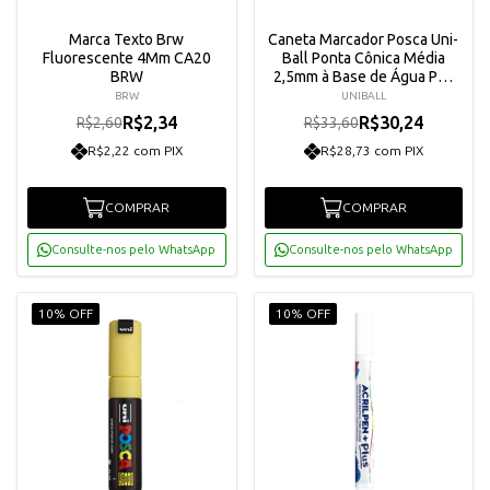
Marca Texto Brw
Caneta Marcador Posca Uni-
Fluorescente 4Mm CA20
Ball Ponta Cônica Média
BRW
2,5mm à Base de Água PC-
5M
BRW
UNIBALL
R$2,34
R$30,24
R$2,60
R$33,60
R$2,22 com PIX
R$28,73 com PIX
COMPRAR
COMPRAR
Consulte-nos pelo WhatsApp
Consulte-nos pelo WhatsApp
10% OFF
10% OFF