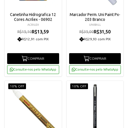
Canetinha Hidrografica 12
Marcador Perm. Uni Paint Px-
Cores Acrilex - 06902
203 Branco
ACRILEX
UNIBALL
R$13,59
R$31,50
R$15,10
R$35,00
R$12,91 com PIX
R$29,93 com PIX
COMPRAR
COMPRAR
Consulte-nos pelo WhatsApp
Consulte-nos pelo WhatsApp
10% OFF
10% OFF