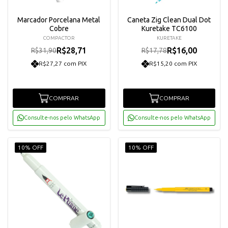
Marcador Porcelana Metal
Caneta Zig Clean Dual Dot
Cobre
Kuretake TC6100
COMPACTOR
KURETAKE
R$28,71
R$16,00
R$31,90
R$17,78
R$27,27 com PIX
R$15,20 com PIX
COMPRAR
COMPRAR
Consulte-nos pelo WhatsApp
Consulte-nos pelo WhatsApp
10% OFF
10% OFF