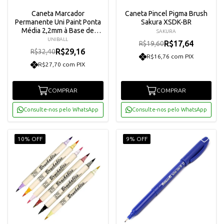
Caneta Marcador
Caneta Pincel Pigma Brush
Permanente Uni Paint Ponta
Sakura XSDK-BR
Média 2,2mm à Base de
SAKURA
Óleo PX-20
UNIBALL
R$17,64
R$19,60
R$29,16
R$32,40
R$16,76 com PIX
R$27,70 com PIX
COMPRAR
COMPRAR
Consulte-nos pelo WhatsApp
Consulte-nos pelo WhatsApp
10% OFF
9% OFF