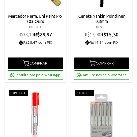
Marcador Perm. Uni Paint Px-
Caneta Nankin Pointliner
203 Ouro
0,3mm
UNIBALL
PENTEL
R$29,97
R$15,30
R$33,30
R$17,00
R$28,47 com PIX
R$14,54 com PIX
COMPRAR
COMPRAR
Consulte-nos pelo WhatsApp
Consulte-nos pelo WhatsApp
10% OFF
10% OFF