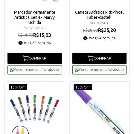
Marcador Permanente
Caneta Artística Pitt Pincel
Artística Set 4 - Marvy
Faber-castell
Uchida
FABER CASTELL
MARVY UCHIDA
R$25,20
R$28,00
R$15,03
R$16,70
R$23,94 com PIX
R$14,28 com PIX
COMPRAR
COMPRAR
Consulte-nos pelo WhatsApp
Consulte-nos pelo WhatsApp
10% OFF
10% OFF