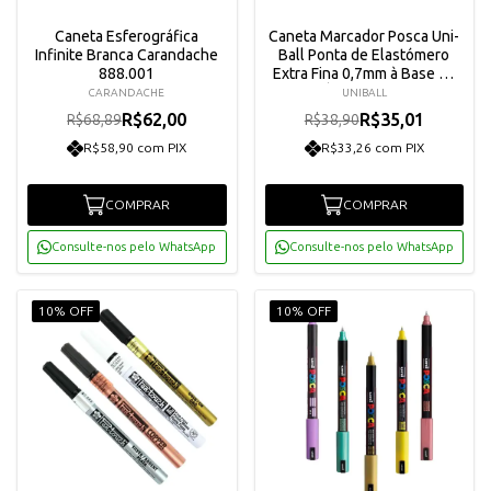
Caneta Esferográfica
Caneta Marcador Posca Uni-
Infinite Branca Carandache
Ball Ponta de Elastómero
888.001
Extra Fina 0,7mm à Base de
Água PC-1M
CARANDACHE
UNIBALL
R$62,00
R$35,01
R$68,89
R$38,90
R$58,90 com PIX
R$33,26 com PIX
COMPRAR
COMPRAR
Consulte-nos pelo WhatsApp
Consulte-nos pelo WhatsApp
10% OFF
10% OFF