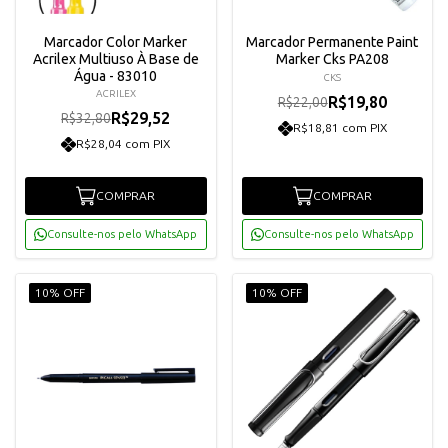
Marcador Color Marker
Marcador Permanente Paint
Acrilex Multiuso À Base de
Marker Cks PA208
Água - 83010
CKS
ACRILEX
R$19,80
R$22,00
R$29,52
R$32,80
R$18,81 com PIX
R$28,04 com PIX
COMPRAR
COMPRAR
Consulte-nos pelo WhatsApp
Consulte-nos pelo WhatsApp
10% OFF
10% OFF