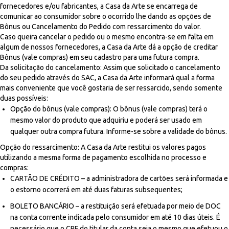
fornecedores e/ou fabricantes, a Casa da Arte se encarrega de
comunicar ao consumidor sobre o ocorrido lhe dando as opções de
Bônus ou Cancelamento do Pedido com ressarcimento do valor.
Caso queira cancelar o pedido ou o mesmo encontra-se em falta em
algum de nossos fornecedores, a Casa da Arte dá a opção de creditar
Bônus (vale compras) em seu cadastro para uma futura compra.
Da solicitação do cancelamento: Assim que solicitado o cancelamento
do seu pedido através do SAC, a Casa da Arte informará qual a forma
mais conveniente que você gostaria de ser ressarcido, sendo somente
duas possíveis:
Opção do bônus (vale compras): O bônus (vale compras) terá o
mesmo valor do produto que adquiriu e poderá ser usado em
qualquer outra compra futura. Informe-se sobre a validade do bônus.
Opção do ressarcimento: A Casa da Arte restitui os valores pagos
utilizando a mesma forma de pagamento escolhida no processo e
compras:
CARTÃO DE CRÉDITO – a administradora de cartões será informada e
o estorno ocorrerá em até duas faturas subsequentes;
BOLETO BANCÁRIO – a restituição será efetuada por meio de DOC
na conta corrente indicada pelo consumidor em até 10 dias úteis. É
necessário que o CPF do titular da conta seja o mesmo que efetuou o