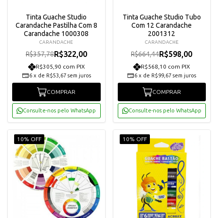
Tinta Guache Studio
Tinta Guache Studio Tubo
Carandache Pastilha Com 8
Com 12 Carandache
Carandache 1000308
2001312
CARANDACHE
CARANDACHE
R$322,00
R$598,00
R$357,78
R$664,44
R$305,90 com PIX
R$568,10 com PIX
6
x
de
R$53,67
sem juros
6
x
de
R$99,67
sem juros
COMPRAR
COMPRAR
Consulte-nos pelo WhatsApp
Consulte-nos pelo WhatsApp
10% OFF
10% OFF