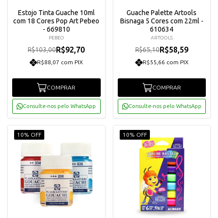
Estojo Tinta Guache 10ml
Guache Palette Artools
com 18 Cores Pop Art Pebeo
Bisnaga 5 Cores com 22ml -
- 669810
610634
PEBEO
ARTOOLS
R$92,70
R$58,59
R$103,00
R$65,10
R$88,07 com PIX
R$55,66 com PIX
COMPRAR
COMPRAR
Consulte-nos pelo WhatsApp
Consulte-nos pelo WhatsApp
10% OFF
10% OFF