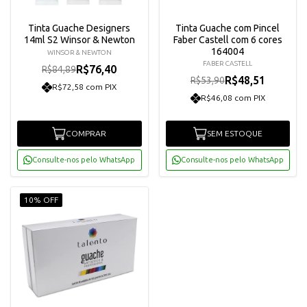
Tinta Guache Designers
Tinta Guache com Pincel
14ml S2 Winsor & Newton
Faber Castell com 6 cores
164004
WINSOR & NEWTON
FABER CASTELL
R$76,40
R$84,89
R$48,51
R$53,90
R$72,58 com PIX
R$46,08 com PIX
COMPRAR
SEM ESTOQUE
Consulte-nos pelo WhatsApp
Consulte-nos pelo WhatsApp
10% OFF