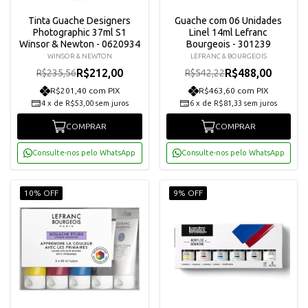
Tinta Guache Designers
Guache com 06 Unidades
Photographic 37ml S1
Linel 14ml Lefranc
Winsor & Newton - 0620934
Bourgeois - 301239
WINSOR & NEWTON
LEFRANC & BOURGEOIS
R$212,00
R$488,00
R$235,56
R$542,22
R$201,40 com PIX
R$463,60 com PIX
4
x
de
R$53,00
sem juros
6
x
de
R$81,33
sem juros
COMPRAR
COMPRAR
Consulte-nos pelo WhatsApp
Consulte-nos pelo WhatsApp
10% OFF
9% OFF