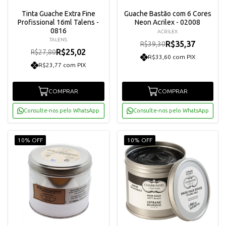
Tinta Guache Extra Fine
Guache Bastão com 6 Cores
Profissional 16ml Talens -
Neon Acrilex - 02008
0816
ACRILEX
TALENS
R$35,37
R$39,30
R$25,02
R$27,80
R$33,60 com PIX
R$23,77 com PIX
COMPRAR
COMPRAR
Consulte-nos pelo WhatsApp
Consulte-nos pelo WhatsApp
10% OFF
10% OFF