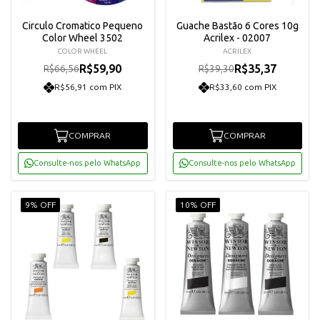
Circulo Cromatico Pequeno
Guache Bastão 6 Cores 10g
Color Wheel 3502
Acrilex - 02007
COLOR WHEEL
ACRILEX
R$59,90
R$35,37
R$66,56
R$39,30
R$56,91 com PIX
R$33,60 com PIX
COMPRAR
COMPRAR
Consulte-nos pelo WhatsApp
Consulte-nos pelo WhatsApp
9% OFF
10% OFF