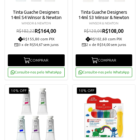
Tinta Guache Designers
Tinta Guache Designers
14ml S4 Winsor & Newton
14ml S3 Winsor & Newton
WINSOR & NEWTON
WINSOR & NEWTON
R$164,00
R$108,00
R$182,22
R$120,00
R$155,80 com PIX
R$102,60 com PIX
3
x
de
R$54,67
sem juros
2
x
de
R$54,00
sem juros
COMPRAR
COMPRAR
Consulte-nos pelo WhatsApp
Consulte-nos pelo WhatsApp
10% OFF
10% OFF