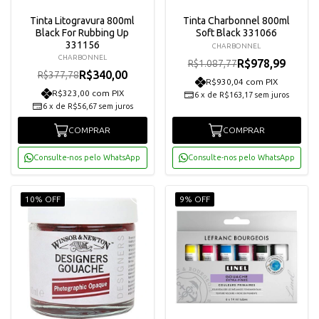
Tinta Litogravura 800ml
Tinta Charbonnel 800ml
Black For Rubbing Up
Soft Black 331066
331156
CHARBONNEL
CHARBONNEL
R$978,99
R$1.087,77
R$340,00
R$377,78
R$930,04 com PIX
R$323,00 com PIX
6
x
de
R$163,17
sem juros
6
x
de
R$56,67
sem juros
COMPRAR
COMPRAR
Consulte-nos pelo WhatsApp
Consulte-nos pelo WhatsApp
10% OFF
9% OFF