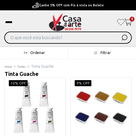
Pague em Até 6x sem juros ou ate 12x com juros
0
Ordenar
Filtrar
>
>
Tinta Guache
Início
Tintas
Tinta Guache
10% OFF
9% OFF