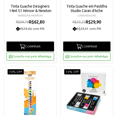
Tinta Guache Designers
Tinta Guache em Pastilha
14ml S1 Winsor & Newton
Studio Caran d'Ache
WINSOR & NEWTON
CARANDACHE
R$62,80
R$29,90
R$69,78
R$33,22
R$59,66 com PIX
R$28,41 com PIX
COMPRAR
COMPRAR
Consulte-nos pelo WhatsApp
Consulte-nos pelo WhatsApp
10% OFF
10% OFF