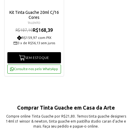
Kit Tinta Guache 20ml C/16
Cores
TALENTO
R$168,39
R$187,10
R$159,97 com PIX
3
x
de
R$56,13
sem juros
SEM ESTOQUE
Consulte-nos pelo WhatsApp
Comprar Tinta Guache em Casa da Arte
Compre online Tinta Guache por R$21,80. Temos tinta guache designers
14ml s1 winsor & newton, tinta guache em pastilha studio caran d'ache e
mais. Faça seu pedido e pague-o online.