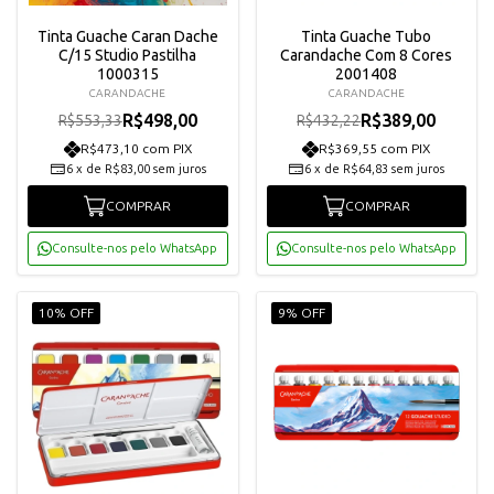
Tinta Guache Caran Dache
Tinta Guache Tubo
C/15 Studio Pastilha
Carandache Com 8 Cores
1000315
2001408
CARANDACHE
CARANDACHE
R$498,00
R$389,00
R$553,33
R$432,22
R$473,10 com PIX
R$369,55 com PIX
6
x
de
R$83,00
sem juros
6
x
de
R$64,83
sem juros
COMPRAR
COMPRAR
Consulte-nos pelo WhatsApp
Consulte-nos pelo WhatsApp
10% OFF
9% OFF