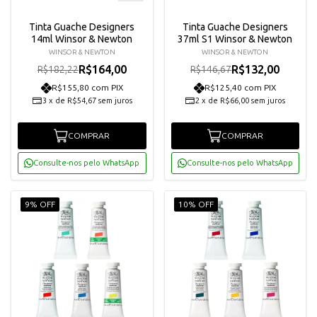
Tinta Guache Designers
Tinta Guache Designers
14ml Winsor & Newton
37ml S1 Winsor & Newton
WINSOR & NEWTON
WINSOR & NEWTON
R$164,00
R$132,00
R$182,22
R$146,67
R$155,80 com PIX
R$125,40 com PIX
3
x
de
R$54,67
sem juros
2
x
de
R$66,00
sem juros
COMPRAR
COMPRAR
Consulte-nos pelo WhatsApp
Consulte-nos pelo WhatsApp
9% OFF
10% OFF