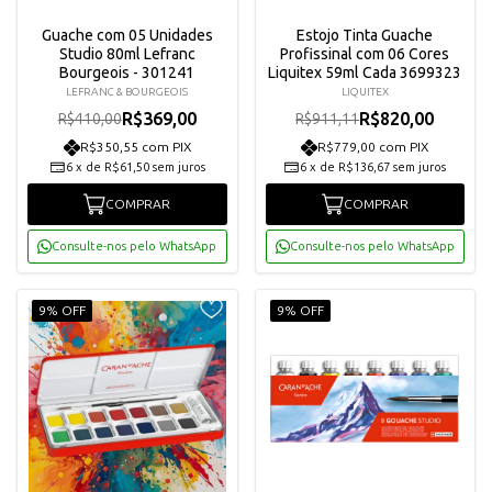
Guache com 05 Unidades
Estojo Tinta Guache
Studio 80ml Lefranc
Profissinal com 06 Cores
Bourgeois - 301241
Liquitex 59ml Cada 3699323
LEFRANC & BOURGEOIS
LIQUITEX
R$369,00
R$820,00
R$410,00
R$911,11
R$350,55 com PIX
R$779,00 com PIX
6
x
de
R$61,50
sem juros
6
x
de
R$136,67
sem juros
COMPRAR
COMPRAR
Consulte-nos pelo WhatsApp
Consulte-nos pelo WhatsApp
9% OFF
9% OFF