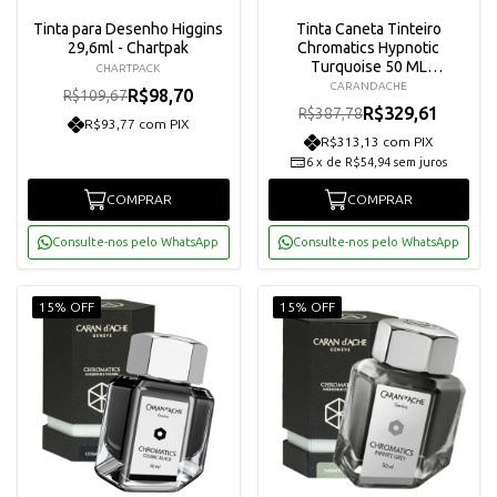
Tinta para Desenho Higgins
Tinta Caneta Tinteiro
29,6ml - Chartpak
Chromatics Hypnotic
Turquoise 50 ML
CHARTPACK
Carandache 8011191
CARANDACHE
R$98,70
R$109,67
R$329,61
R$387,78
R$93,77 com PIX
R$313,13 com PIX
6
x
de
R$54,94
sem juros
COMPRAR
COMPRAR
Consulte-nos pelo WhatsApp
Consulte-nos pelo WhatsApp
15% OFF
15% OFF