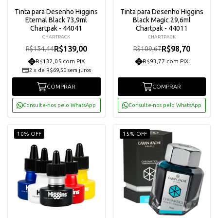
Tinta para Desenho Higgins
Tinta para Desenho Higgins
Eternal Black 73,9ml
Black Magic 29,6ml
Chartpak - 44041
Chartpak - 44011
CHARTPACK
CHARTPACK
R$139,00
R$98,70
R$154,44
R$109,67
R$132,05 com PIX
R$93,77 com PIX
2
x
de
R$69,50
sem juros
COMPRAR
COMPRAR
Consulte-nos pelo WhatsApp
Consulte-nos pelo WhatsApp
10% OFF
15% OFF