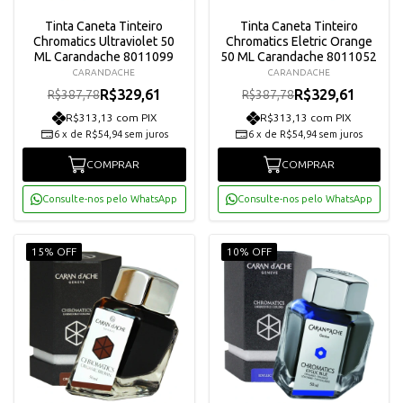
Tinta Caneta Tinteiro
Tinta Caneta Tinteiro
Chromatics Ultraviolet 50
Chromatics Eletric Orange
ML Carandache 8011099
50 ML Carandache 8011052
CARANDACHE
CARANDACHE
R$329,61
R$329,61
R$387,78
R$387,78
R$313,13 com PIX
R$313,13 com PIX
6
x
de
R$54,94
sem juros
6
x
de
R$54,94
sem juros
COMPRAR
COMPRAR
Consulte-nos pelo WhatsApp
Consulte-nos pelo WhatsApp
15% OFF
10% OFF