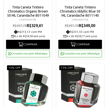
Tinta Caneta Tinteiro
Tinta Caneta Tinteiro
Chromatics Organic Brown
Chromatics Iddyllic Blue 50
50 ML Carandache 8011049
ML Carandache 8011140
CARANDACHE
CARANDACHE
R$329,61
R$349,00
R$387,78
R$387,78
R$313,13 com PIX
R$331,55 com PIX
6
x
de
R$54,94
sem juros
6
x
de
R$58,17
sem juros
COMPRAR
COMPRAR
Consulte-nos pelo WhatsApp
Consulte-nos pelo WhatsApp
15% OFF
15% OFF