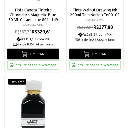
Tinta Caneta Tinteiro
Tinta Walnut Drawing Ink
Chromatics Magnetic Blue
290ml Tom Norton Tn00102
50 ML Carandache 8011149
TOM NORTON
CARANDACHE
R$277,80
R$308,67
R$329,61
R$387,78
R$263,91 com PIX
R$313,13 com PIX
5
x
de
R$55,56
sem juros
6
x
de
R$54,94
sem juros
COMPRAR
COMPRAR
Consulte-nos pelo WhatsApp
Consulte-nos pelo WhatsApp
10% OFF