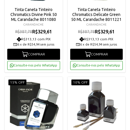
Tinta Caneta Tinteiro
Tinta Caneta Tinteiro
Chromatics Divine Pink 50
Chromatics Delicate Green
ML Carandache 8011080
50 ML Carandache 8011221
CARANDACHE
CARANDACHE
R$329,61
R$329,61
R$387,78
R$387,78
R$313,13 com PIX
R$313,13 com PIX
6
x
de
R$54,94
sem juros
6
x
de
R$54,94
sem juros
COMPRAR
COMPRAR
Consulte-nos pelo WhatsApp
Consulte-nos pelo WhatsApp
15% OFF
10% OFF