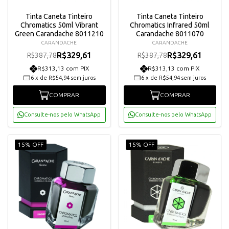
Tinta Caneta Tinteiro
Tinta Caneta Tinteiro
Chromatics 50ml Vibrant
Chromatics Infrared 50ml
Green Carandache 8011210
Carandache 8011070
CARANDACHE
CARANDACHE
R$329,61
R$329,61
R$387,78
R$387,78
R$313,13 com PIX
R$313,13 com PIX
6
x
de
R$54,94
sem juros
6
x
de
R$54,94
sem juros
COMPRAR
COMPRAR
Consulte-nos pelo WhatsApp
Consulte-nos pelo WhatsApp
15% OFF
15% OFF