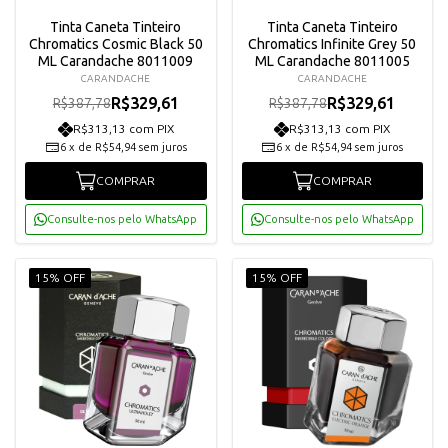
Tinta Caneta Tinteiro
Tinta Caneta Tinteiro
Chromatics Cosmic Black 50
Chromatics Infinite Grey 50
ML Carandache 8011009
ML Carandache 8011005
CARANDACHE
CARANDACHE
R$329,61
R$329,61
R$387,78
R$387,78
R$313,13 com PIX
R$313,13 com PIX
6
x
de
R$54,94
sem juros
6
x
de
R$54,94
sem juros
COMPRAR
COMPRAR
Consulte-nos pelo WhatsApp
Consulte-nos pelo WhatsApp
15% OFF
15% OFF