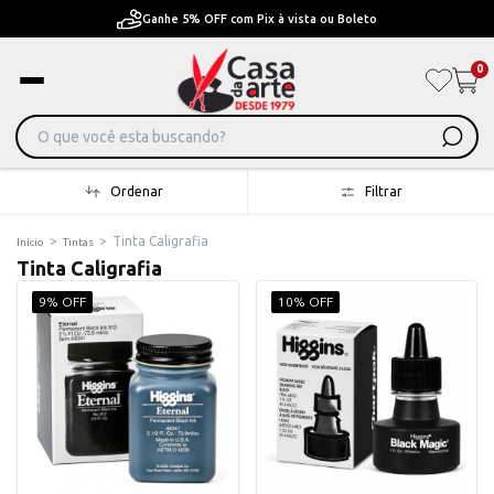
Pague em Até 6x sem juros ou ate 12x com juros
0
Ordenar
Filtrar
>
>
Tinta Caligrafia
Início
Tintas
Tinta Caligrafia
9% OFF
10% OFF