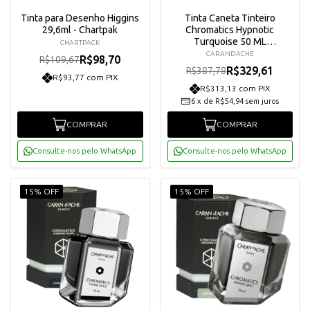
Tinta para Desenho Higgins
Tinta Caneta Tinteiro
29,6ml - Chartpak
Chromatics Hypnotic
Turquoise 50 ML
CHARTPACK
Carandache 8011191
CARANDACHE
R$98,70
R$109,67
R$329,61
R$387,78
R$93,77 com PIX
R$313,13 com PIX
6
x
de
R$54,94
sem juros
COMPRAR
COMPRAR
Consulte-nos pelo WhatsApp
Consulte-nos pelo WhatsApp
15% OFF
15% OFF