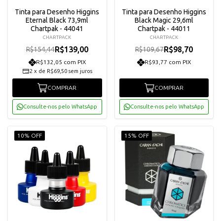
Tinta para Desenho Higgins
Tinta para Desenho Higgins
Eternal Black 73,9ml
Black Magic 29,6ml
Chartpak - 44041
Chartpak - 44011
CHARTPACK
CHARTPACK
R$139,00
R$98,70
R$154,44
R$109,67
R$132,05 com PIX
R$93,77 com PIX
2
x
de
R$69,50
sem juros
COMPRAR
COMPRAR
Consulte-nos pelo WhatsApp
Consulte-nos pelo WhatsApp
10% OFF
15% OFF