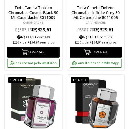
Tinta Caneta Tinteiro
Tinta Caneta Tinteiro
Chromatics Cosmic Black 50
Chromatics Infinite Grey 50
ML Carandache 8011009
ML Carandache 8011005
CARANDACHE
CARANDACHE
R$329,61
R$329,61
R$387,78
R$387,78
R$313,13 com PIX
R$313,13 com PIX
6
x
de
R$54,94
sem juros
6
x
de
R$54,94
sem juros
COMPRAR
COMPRAR
Consulte-nos pelo WhatsApp
Consulte-nos pelo WhatsApp
15% OFF
15% OFF