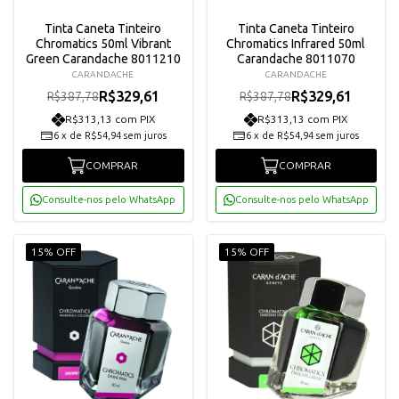
Tinta Caneta Tinteiro
Tinta Caneta Tinteiro
Chromatics 50ml Vibrant
Chromatics Infrared 50ml
Green Carandache 8011210
Carandache 8011070
CARANDACHE
CARANDACHE
R$329,61
R$329,61
R$387,78
R$387,78
R$313,13 com PIX
R$313,13 com PIX
6
x
de
R$54,94
sem juros
6
x
de
R$54,94
sem juros
COMPRAR
COMPRAR
Consulte-nos pelo WhatsApp
Consulte-nos pelo WhatsApp
15% OFF
15% OFF