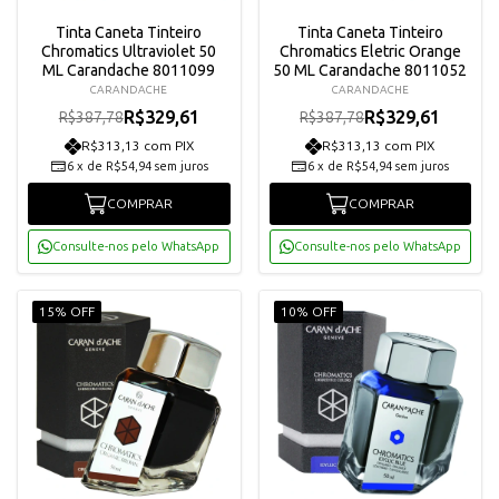
Tinta Caneta Tinteiro
Tinta Caneta Tinteiro
Chromatics Ultraviolet 50
Chromatics Eletric Orange
ML Carandache 8011099
50 ML Carandache 8011052
CARANDACHE
CARANDACHE
R$329,61
R$329,61
R$387,78
R$387,78
R$313,13 com PIX
R$313,13 com PIX
6
x
de
R$54,94
sem juros
6
x
de
R$54,94
sem juros
COMPRAR
COMPRAR
Consulte-nos pelo WhatsApp
Consulte-nos pelo WhatsApp
15% OFF
10% OFF