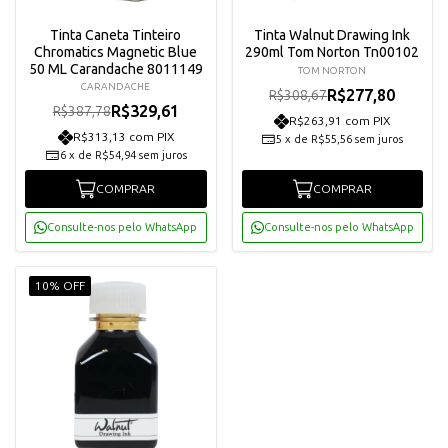
Tinta Caneta Tinteiro
Tinta Walnut Drawing Ink
Chromatics Magnetic Blue
290ml Tom Norton Tn00102
50 ML Carandache 8011149
TOM NORTON
CARANDACHE
R$277,80
R$308,67
R$329,61
R$387,78
R$263,91 com PIX
R$313,13 com PIX
5
x
de
R$55,56
sem juros
6
x
de
R$54,94
sem juros
COMPRAR
COMPRAR
Consulte-nos pelo WhatsApp
Consulte-nos pelo WhatsApp
10% OFF