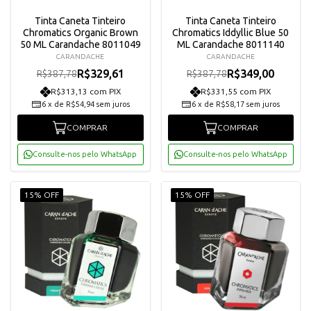
Tinta Caneta Tinteiro
Tinta Caneta Tinteiro
Chromatics Organic Brown
Chromatics Iddyllic Blue 50
50 ML Carandache 8011049
ML Carandache 8011140
CARANDACHE
CARANDACHE
R$329,61
R$349,00
R$387,78
R$387,78
R$313,13 com PIX
R$331,55 com PIX
6
x
de
R$54,94
sem juros
6
x
de
R$58,17
sem juros
COMPRAR
COMPRAR
Consulte-nos pelo WhatsApp
Consulte-nos pelo WhatsApp
15% OFF
15% OFF