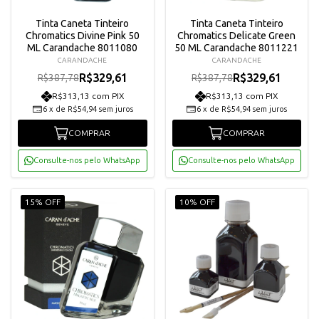
Tinta Caneta Tinteiro
Tinta Caneta Tinteiro
Chromatics Divine Pink 50
Chromatics Delicate Green
ML Carandache 8011080
50 ML Carandache 8011221
CARANDACHE
CARANDACHE
R$329,61
R$329,61
R$387,78
R$387,78
R$313,13 com PIX
R$313,13 com PIX
6
x
de
R$54,94
sem juros
6
x
de
R$54,94
sem juros
COMPRAR
COMPRAR
Consulte-nos pelo WhatsApp
Consulte-nos pelo WhatsApp
15% OFF
10% OFF