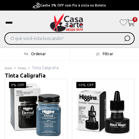
Pague em Até 6x sem juros ou ate 12x com juros
0
Ordenar
Filtrar
>
>
Tinta Caligrafia
Início
Tintas
Tinta Caligrafia
9% OFF
10% OFF