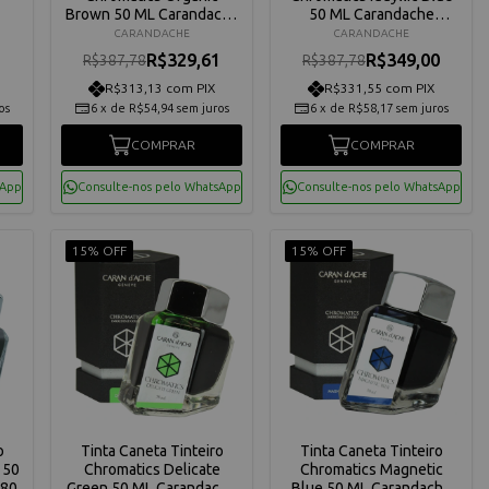
Brown 50 ML Carandache
50 ML Carandache
2
8011049
8011140
CARANDACHE
CARANDACHE
1
R$329,61
R$349,00
R$387,78
R$387,78
R$313,13 com PIX
R$331,55 com PIX
os
6
x
de
R$54,94
sem juros
6
x
de
R$58,17
sem juros
COMPRAR
COMPRAR
sApp
Consulte-nos pelo WhatsApp
Consulte-nos pelo WhatsApp
15% OFF
15% OFF
o
Tinta Caneta Tinteiro
Tinta Caneta Tinteiro
 50
Chromatics Delicate
Chromatics Magnetic
080
Green 50 ML Carandache
Blue 50 ML Carandache