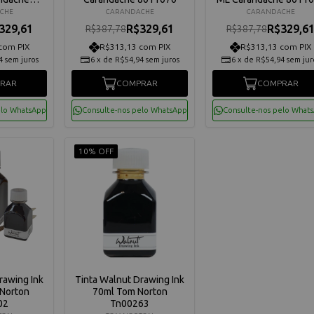
10
CHE
CARANDACHE
CARANDACHE
329,61
R$329,61
R$329,6
R$387,78
R$387,78
com PIX
R$313,13 com PIX
R$313,13 com PIX
4
sem juros
6
x
de
R$54,94
sem juros
6
x
de
R$54,94
sem jur
RAR
COMPRAR
COMPRAR
elo WhatsApp
Consulte-nos pelo WhatsApp
Consulte-nos pelo What
10% OFF
rawing Ink
Tinta Walnut Drawing Ink
Norton
70ml Tom Norton
02
Tn00263