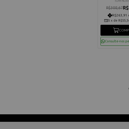
TOM NOR
R$
R$308,67
R$263,91 
5
x
de
R$55,5
COMP
Consulte-nos p