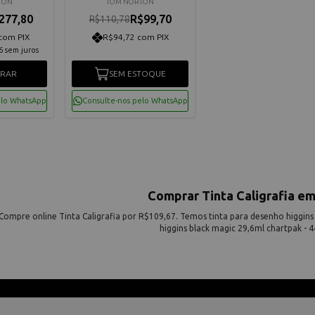
TON
TOM NORTON
277,80
R$99,70
R$110,78
com PIX
R$94,72 com PIX
6
sem juros
RAR
SEM ESTOQUE
elo WhatsApp
Consulte-nos pelo WhatsApp
Comprar Tinta Caligrafia em
Compre online Tinta Caligrafia por R$109,67. Temos tinta para desenho higgins 
higgins black magic 29,6ml chartpak - 44