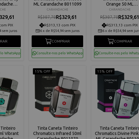
ndache
ML Carandache 8011099
Orange 50 ML
05
Carandache 801105
CHE
CARANDACHE
CARANDACHE
329,61
R$329,61
R$329,6
R$387,78
R$387,78
com PIX
R$313,13 com PIX
R$313,13 com PIX
4
sem juros
6
x
de
R$54,94
sem juros
6
x
de
R$54,94
sem jur
RAR
COMPRAR
COMPRAR
elo WhatsApp
Consulte-nos pelo WhatsApp
Consulte-nos pelo What
15% OFF
15% OFF
Tinteiro
Tinta Caneta Tinteiro
Tinta Caneta Tinteir
ml Vibrant
Chromatics Infrared 50ml
Chromatics Divine Pink
ndache
Carandache 8011070
ML Carandache 8011