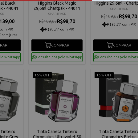
al Black
Higgins Black Magic
Higgins 29,6ml - Chart
ak - 44041
29,6ml Chartpak - 44011
CHARTPACK
CK
CHARTPACK
R$98,70
R$109,67
139,00
R$98,70
R$109,67
R$93,77 com PIX
com PIX
R$93,77 com PIX
0
sem juros
RAR
COMPRAR
COMPRAR
elo WhatsApp
Consulte-nos pelo WhatsApp
Consulte-nos pelo What
15% OFF
15% OFF
Tinteiro
Tinta Caneta Tinteiro
Tinta Caneta Tinteir
inite Grey
Chromatics Ultraviolet 50
Chromatics Eletric