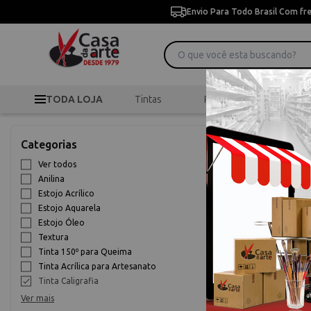
Envio Para Todo Brasil Com fr
TODA LOJA
Tintas
Pincéis
Desen
>
>
Tint
Início
Tintas
Categorias
Tinta Caligra
Ver todos
Anilina
9% OFF
Estojo Acrílico
Estojo Aquarela
Estojo Óleo
Textura
Tinta 150º para Queima
Tinta Acrílica para Artesanato
Tinta Caligrafia
Ver mais
Tinta para 