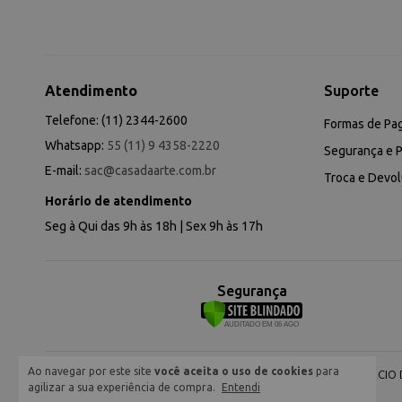
Atendimento
Suporte
Telefone: (11) 2344-2600
Formas de Pa
Whatsapp:
55 (11) 9 4358-2220
Segurança e P
E-mail:
sac@casadaarte.com.br
Troca e Devo
Horário de atendimento
Seg à Qui das 9h às 18h | Sex 9h às 17h
Segurança
Ao navegar por este site
você aceita o uso de cookies
para
NEVA COMERCIO DE
agilizar a sua experiência de compra.
Entendi