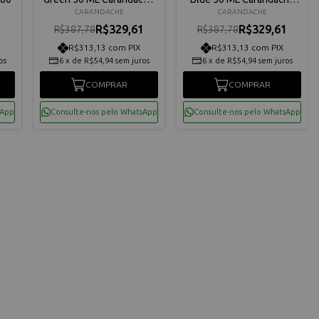
8011221
8011149
CARANDACHE
CARANDACHE
1
R$329,61
R$329,61
R$387,78
R$387,78
R$313,13 com PIX
R$313,13 com PIX
os
6
x
de
R$54,94
sem juros
6
x
de
R$54,94
sem juros
COMPRAR
COMPRAR
sApp
Consulte-nos pelo WhatsApp
Consulte-nos pelo WhatsApp