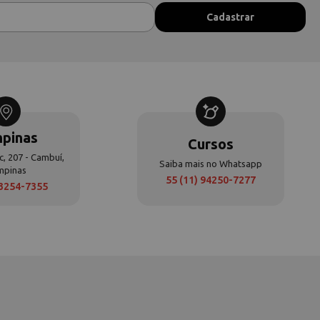
pinas
Cursos
c, 207 - Cambuí,
Saiba mais no Whatsapp
mpinas
55 (11) 94250-7277
 3254-7355