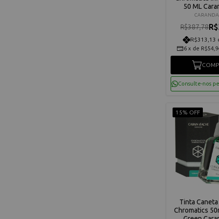
50 ML Cara
80110
CARANDA
R$
R$387,78
R$313,13 
6
x
de
R$54,9
COMP
Consulte-nos p
15% OFF
Tinta Caneta 
Chromatics 50
Green Cara