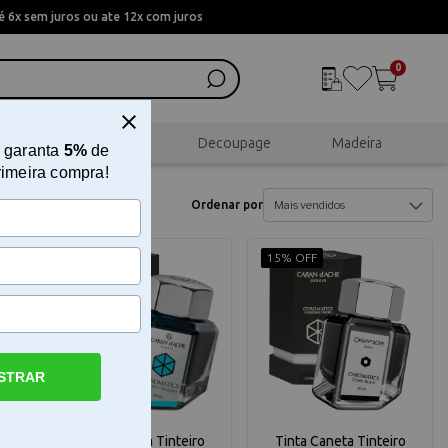
 6x sem juros ou ate 12x com juros
0
al
Scrapbook
Decoupage
Madeira
 garanta
5%
de
rimeira compra!
Ordenar por
15% OFF
15% OFF
STRAR
Tinta Caneta Tinteiro
Tinta Caneta Tinteiro