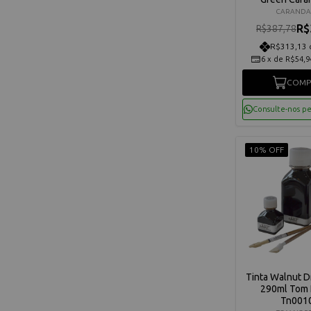
80112
CARANDA
R$
R$387,78
R$313,13 
6
x
de
R$54,9
COMP
Consulte-nos p
10% OFF
Tinta Walnut D
290ml Tom 
Tn001