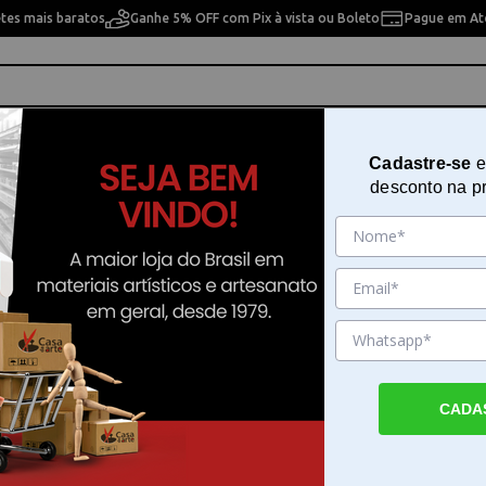
etes mais baratos
Ganhe 5% OFF com Pix à vista ou Boleto
Pague em Até
ho
Cavaletes
Pintura Artística
Pintura Artesan
Cadastre-se
e
desconto na p
a Caligrafia
fia
10% OFF
10% OFF
CADA
Desenho
Tinta para Desenho
Tinta para Desenho