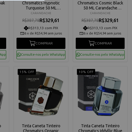
pak
Chromatics Hypnotic
Chromatics Cosmic Black
Turquoise 50 ML
50 ML Carandache
Carandache 8011191
8011009
CARANDACHE
CARANDACHE
R$329,61
R$329,61
R$387,78
R$387,78
R$313,13 com PIX
R$313,13 com PIX
6
x
de
R$54,94
sem juros
6
x
de
R$54,94
sem juros
COMPRAR
COMPRAR
sApp
Consulte-nos pelo WhatsApp
Consulte-nos pelo WhatsApp
15% OFF
10% OFF
o
Tinta Caneta Tinteiro
Tinta Caneta Tinteiro
Chromatics Organic
Chromatics Iddyllic Blue