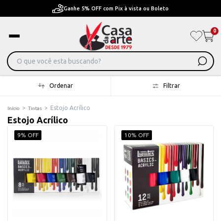
Ganhe 5% OFF com Pix à vista ou Boleto
0
Ordenar
Filtrar
>
>
Estojo Acrílico
Início
Tintas
Estojo Acrílico
9% OFF
10% OFF