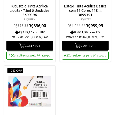
Kit Estojo Tinta Acrílica
Estojo Tinta Acrilica Basics
Liquitex 75ml 6 Unidades
com 12 Cores 118ml
3699396
3699391
LIQUITEX
LIQUITEX
R$336,00
R$959,99
R$373,33
R$1.066,66
R$319,20 com PIX
R$911,99 com PIX
6
x
de
R$56,00
sem juros
6
x
de
R$160,00
sem juros
COMPRAR
COMPRAR
Consulte-nos pelo WhatsApp
Consulte-nos pelo WhatsApp
10% OFF