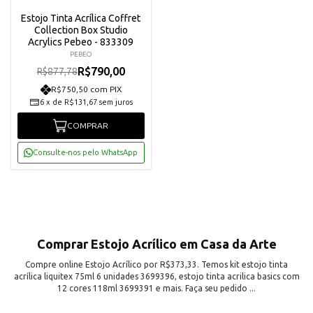
Estojo Tinta Acrílica Coffret
Collection Box Studio
Acrylics Pebeo - 833309
PEBEO
R$790,00
R$877,78
R$750,50 com PIX
6
x
de
R$131,67
sem juros
COMPRAR
Consulte-nos pelo WhatsApp
Comprar Estojo Acrílico em Casa da Arte
Compre online Estojo Acrílico por R$373,33. Temos kit estojo tinta
acrílica liquitex 75ml 6 unidades 3699396, estojo tinta acrilica basics com
12 cores 118ml 3699391 e mais. Faça seu pedido ...