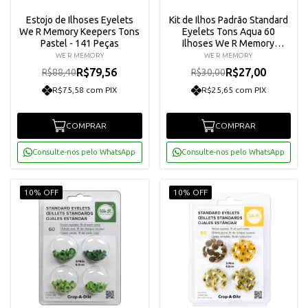
Estojo de Ilhoses Eyelets
Kit de Ilhos Padrão Standard
We R Memory Keepers Tons
Eyelets Tons Aqua 60
Pastel - 141 Peças
Ilhoses We R Memory
Keepers 41577-0
WE R MEMORY
WE R MEMORY
R$79,56
R$27,00
R$88,40
R$30,00
R$75,58 com PIX
R$25,65 com PIX
COMPRAR
COMPRAR
Consulte-nos pelo WhatsApp
Consulte-nos pelo WhatsApp
10% OFF
10% OFF