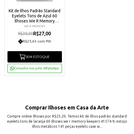
Kit de Ilhos Padrão Standard
Eyelets Tons de Azul 60
Ilhoses We R Memory
Keepers 41578-7
WE R MEMORY
R$27,00
R$30,00
R$25,65 com PIX
SEM ESTOQUE
Consulte-nos pelo WhatsApp
Comprar Ilhoses em Casa da Arte
Compre online Ilhoses por R$23,20. Temos kit de ilhos padrão standard
eyelets tons de laranja 60 ilhoses we r memory keepers 41574-9, estojo
ilhos metálicos 141 peças eyelets case w...