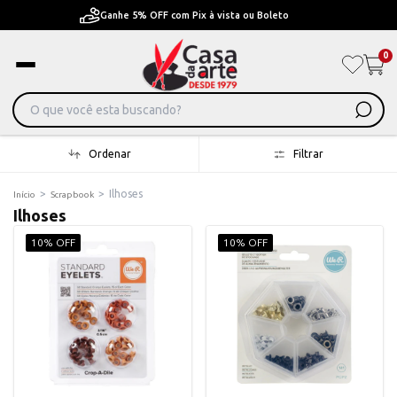
Pague em Até 6x sem juros ou ate 12x com juros
0
Ordenar
Filtrar
>
>
Ilhoses
Início
Scrapbook
Ilhoses
10% OFF
10% OFF