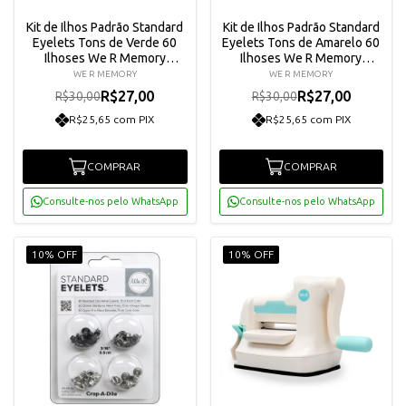
Kit de Ilhos Padrão Standard
Kit de Ilhos Padrão Standard
Eyelets Tons de Verde 60
Eyelets Tons de Amarelo 60
Ilhoses We R Memory
Ilhoses We R Memory
Keepers 41576-3
Keepers 41575-6
WE R MEMORY
WE R MEMORY
R$27,00
R$27,00
R$30,00
R$30,00
R$25,65 com PIX
R$25,65 com PIX
COMPRAR
COMPRAR
Consulte-nos pelo WhatsApp
Consulte-nos pelo WhatsApp
10% OFF
10% OFF