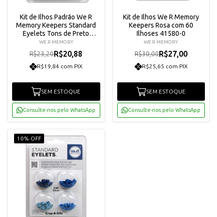
Kit de Ilhos Padrão We R
Kit de Ilhos We R Memory
Memory Keepers Standard
Keepers Rosa com 60
Eyelets Tons de Preto
Ilhoses 41580-0
41582-4
WE R MEMORY
WE R MEMORY
R$20,88
R$27,00
R$23,20
R$30,00
R$19,84 com PIX
R$25,65 com PIX
SEM ESTOQUE
SEM ESTOQUE
Consulte-nos pelo WhatsApp
Consulte-nos pelo WhatsApp
10% OFF