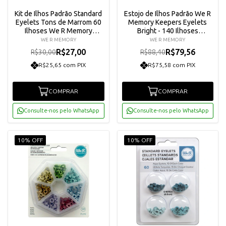
Kit de Ilhos Padrão Standard
Estojo de Ilhos Padrão We R
Eyelets Tons de Marrom 60
Memory Keepers Eyelets
Ilhoses We R Memory
Bright - 140 Ilhoses
Keepers 41581-7
Coloridos
WE R MEMORY
WE R MEMORY
R$27,00
R$79,56
R$30,00
R$88,40
R$25,65 com PIX
R$75,58 com PIX
COMPRAR
COMPRAR
Consulte-nos pelo WhatsApp
Consulte-nos pelo WhatsApp
10% OFF
10% OFF