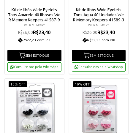
Kit de Ilhós Wide Eyelets
Kit de Ilhós Wide Eyelets
Tons Amarelo 40 Ilhoses We
Tons Aqua 40 Unidades We
R Memory Keepers 41587-9
R Memory Keepers 41589-3
WE R MEMORY
WE R MEMORY
R$23,40
R$23,40
R$26,00
R$26,00
R$22,23 com PIX
R$22,23 com PIX
SEM ESTOQUE
SEM ESTOQUE
Consulte-nos pelo WhatsApp
Consulte-nos pelo WhatsApp
10% OFF
10% OFF