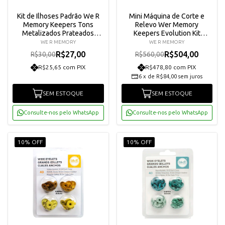
Kit de Ilhoses Padrão We R
Mini Máquina de Corte e
Memory Keepers Tons
Relevo Wer Memory
Metalizados Prateados
Keepers Evolution Kit
41584-8
661629
WE R MEMORY
WE R MEMORY
R$27,00
R$504,00
R$30,00
R$560,00
R$25,65 com PIX
R$478,80 com PIX
6
x
de
R$84,00
sem juros
SEM ESTOQUE
SEM ESTOQUE
Consulte-nos pelo WhatsApp
Consulte-nos pelo WhatsApp
10% OFF
10% OFF