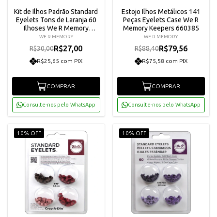
Kit de Ilhos Padrão Standard
Estojo Ilhos Metálicos 141
Eyelets Tons de Laranja 60
Peças Eyelets Case We R
Ilhoses We R Memory
Memory Keepers 660385
Keepers 41574-9
WE R MEMORY
WE R MEMORY
R$27,00
R$79,56
R$30,00
R$88,40
R$25,65 com PIX
R$75,58 com PIX
COMPRAR
COMPRAR
Consulte-nos pelo WhatsApp
Consulte-nos pelo WhatsApp
10% OFF
10% OFF