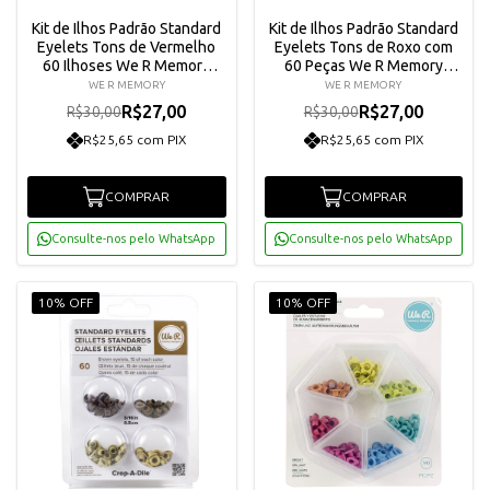
Kit de Ilhos Padrão Standard
Kit de Ilhos Padrão Standard
Eyelets Tons de Vermelho
Eyelets Tons de Roxo com
60 Ilhoses We R Memory
60 Peças We R Memory
Keepers 41573-2
Keepers 41579-4
WE R MEMORY
WE R MEMORY
R$27,00
R$27,00
R$30,00
R$30,00
R$25,65 com PIX
R$25,65 com PIX
COMPRAR
COMPRAR
Consulte-nos pelo WhatsApp
Consulte-nos pelo WhatsApp
10% OFF
10% OFF