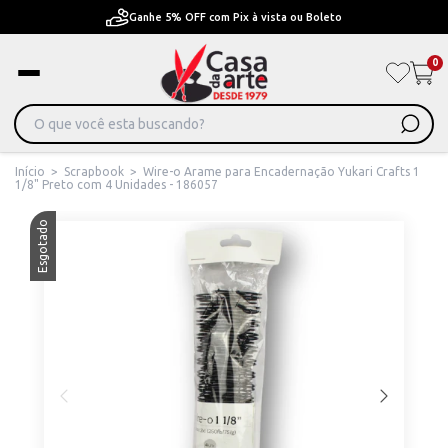
Ganhe 5% OFF com Pix à vista ou Boleto
0
Início
>
Scrapbook
>
Wire-o Arame para Encadernação Yukari Crafts 1
1/8" Preto com 4 Unidades - 186057
Esgotado