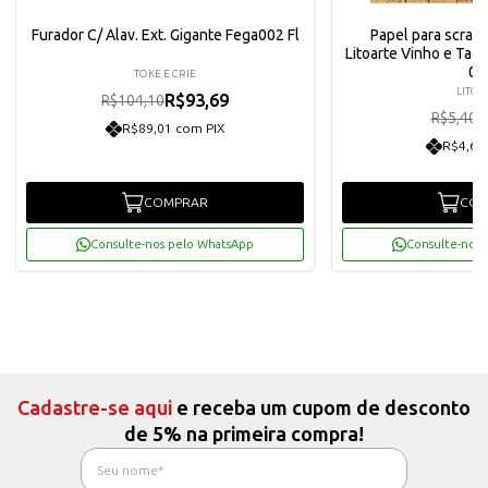
Furador C/ Alav. Ext. Gigante Fega002 Fl
Papel para scrap
Litoarte Vinho e Taça
03
TOKE E CRIE
LITOA
R$93,69
R$104,10
R
R$5,40
R$89,01 com PIX
R$4,62
COMPRAR
COM
Consulte-nos pelo WhatsApp
Consulte-nos 
Cadastre-se aqui
e receba um cupom de desconto
de 5% na primeira compra!