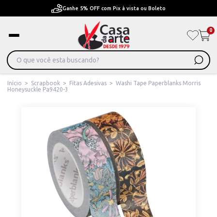
Ganhe 5% OFF com Pix à vista ou Boleto
0
Início
>
Scrapbook
>
Fitas Adesivas
>
Washi Tape Paperblanks Morris
Honeysuckle Pa9420-3