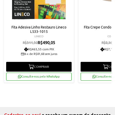
Fita Adesiva Linho Restauro Lineco
Fita Crepe Condor 
L533-1015
LINECO
CON
R$490,05
R
R$544,50
R$8,36
R$465,55 com PIX
R$7,14
6
x
de
R$81,68
sem juros
COMPRAR
COM
Consulte-nos pelo WhatsApp
Consulte-nos 