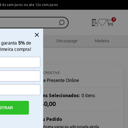
 6x sem juros ou ate 12x com juros
0
al
Scrapbook
Decoupage
Madeira
 garanta
5%
de
rimeira compra!
C A CREATIVE
Vale Presente Online
Itens Selecionados:
0 itens
R$0,00
STRAR
al - Casa
Vale
tica e
Seu Pedido
nossa
Nenhuma variacao adicionada ainda.