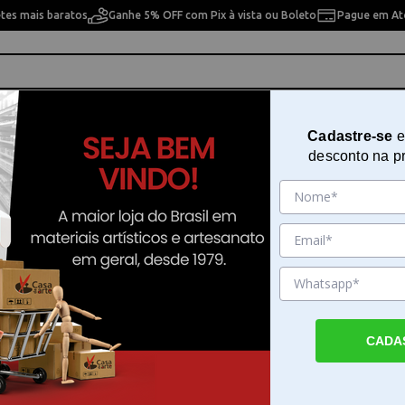
etes mais baratos
Ganhe 5% OFF com Pix à vista ou Boleto
Pague em Até
ho
Cavaletes
Pintura Artística
Pintura Artesan
Cadastre-se
e
desconto na p
Vale Presente Online
Sku. 199103
Detalhes do Produto
CADA
VALE PRESENTE ONLINEVale Presente Digit
da ArtePresenteie quem você ama com um 
Presente da Casa da Arte, a forma mais prá
flexível de comprar produtos incríveis em 