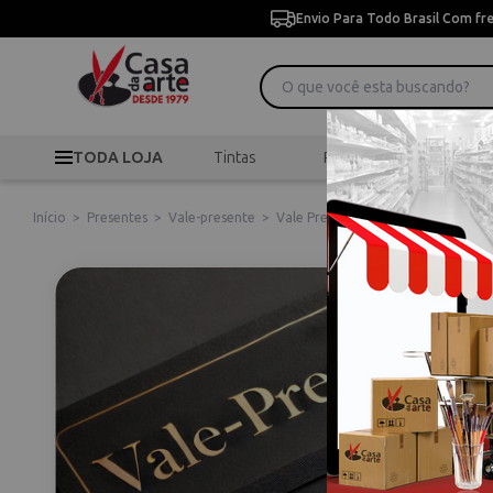
Envio Para Todo Brasil Com fr
TODA LOJA
Tintas
Pincéis
Desen
Início
>
Presentes
>
Vale-presente
>
Vale Presente Online