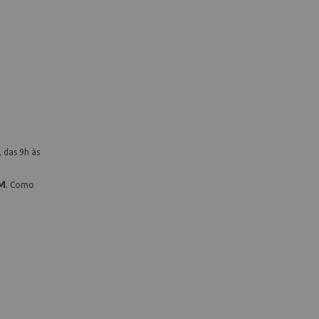
 das 9h às
M
. Como