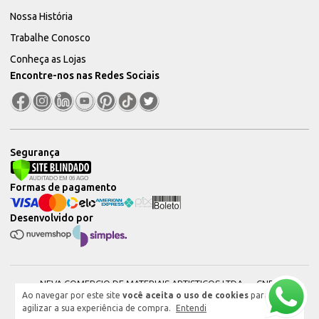
Nossa História
Trabalhe Conosco
Conheça as Lojas
Encontre-nos nas Redes Sociais
Segurança
Formas de pagamento
Desenvolvido por
NEVA COMERCIO DE MATERIAIS ARTISTICOS LTDA — CNPJ:
Ao navegar por este site
você aceita o uso de cookies
para
51604544000101 © 2026. Todos os direitos reservados.
agilizar a sua experiência de compra.
Entendi