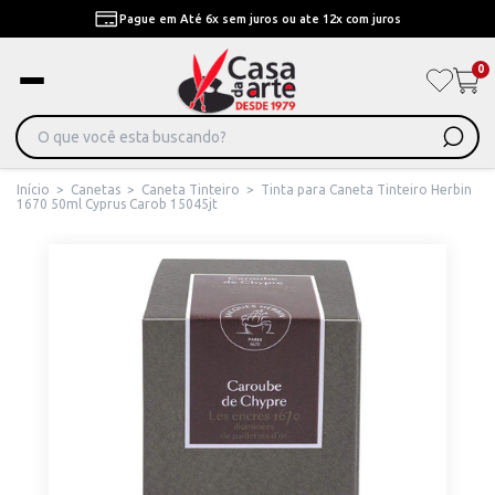
Pague em Até 6x sem juros ou ate 12x com juros
0
Início
>
Canetas
>
Caneta Tinteiro
>
Tinta para Caneta Tinteiro Herbin
1670 50ml Cyprus Carob 15045jt