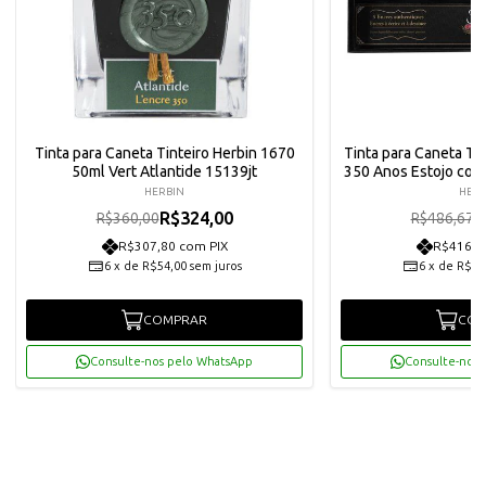
Tinta para Caneta Tinteiro Herbin 1670
Tinta para Caneta Tin
50ml Vert Atlantide 15139jt
350 Anos Estojo com
HERBIN
HERB
R$324,00
R
R$360,00
R$486,67
R$307,80 com PIX
R$416,1
6
x
de
R$54,00
sem juros
6
x
de
R$73
COMPRAR
COM
Consulte-nos pelo WhatsApp
Consulte-nos 