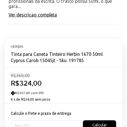
profissionais da escrita. O frasco possui 50ml, o que
gara...
Ver descricao completa
HERBIN
Tinta para Caneta Tinteiro Herbin 1670 50ml
Cyprus Carob 15045jt - Sku. 191785
R$360,00
R$324,00
R$307,80 com PIX
6
x de
R$54,00
sem juros
Calcule o frete e prazo de entrega
Entregas para o CEP:
Calcular