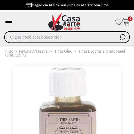
Pague em Até 6x sem juros ou ate 12x com juros
0
Início
>
Pintura Artesanal
>
Tinta Óleo
>
Tinta Litografia Charbonnel
75ml 332173