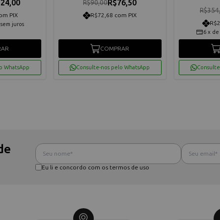
24,00
R$76,50
R$90,00
R$354
om PIX
R$72,68 com PIX
R$2
sem juros
6
x
d
RAR
COMPRAR
lo WhatsApp
Consulte-nos pelo WhatsApp
Consulte
de
Eu li e concordo com os termos de uso