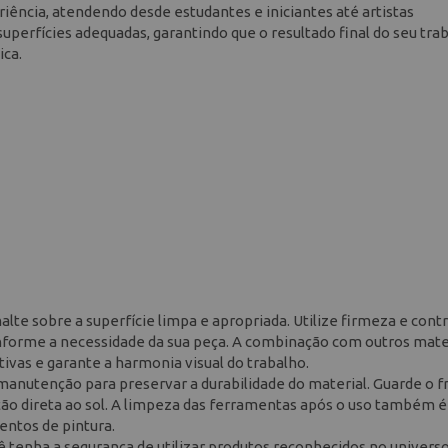
riência, atendendo desde estudantes e iniciantes até artistas
uperfícies adequadas, garantindo que o resultado final do seu tra
ica.
lte sobre a superfície limpa e apropriada. Utilize firmeza e cont
conforme a necessidade da sua peça. A combinação com outros mate
tivas e garante a harmonia visual do trabalho.
 manutenção para preservar a durabilidade do material. Guarde o f
ção direta ao sol. A limpeza das ferramentas após o uso também é
entos de pintura.
cê tenha a segurança de utilizar produtos reconhecidos no universo