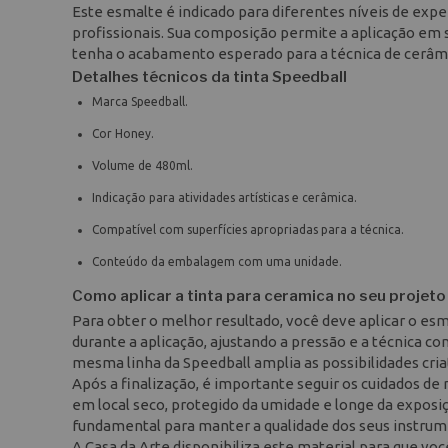
Este esmalte é indicado para diferentes níveis de expe
profissionais. Sua composição permite a aplicação em s
tenha o acabamento esperado para a técnica de cerâm
Detalhes técnicos da tinta Speedball
Marca Speedball.
Cor Honey.
Volume de 480ml.
Indicação para atividades artísticas e cerâmica.
Compatível com superfícies apropriadas para a técnica.
Conteúdo da embalagem com uma unidade.
Como aplicar a tinta para ceramica no seu projeto
Para obter o melhor resultado, você deve aplicar o esma
durante a aplicação, ajustando a pressão e a técnica 
mesma linha da Speedball amplia as possibilidades cria
Após a finalização, é importante seguir os cuidados de
em local seco, protegido da umidade e longe da exposi
fundamental para manter a qualidade dos seus instrum
A Casa da Arte disponibiliza este material para que vo