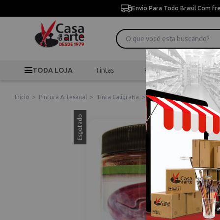
Envio Para Todo Brasil Com fr
TODA LOJA
Tintas
Pincéis
Desen
Início
>
Pintura Artesanal
>
Tinta Caligrafia
>
Tinta Esmalte Cerâmica G
Esgotado