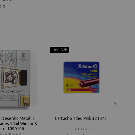
o e
10% OFF
9% O
a Desenho Metallic
Cartucho Tde6 Pink 321075
T
dades 14ml Winsor &
Unde
on - 1090106
PELIKAN
OR & NEWTON