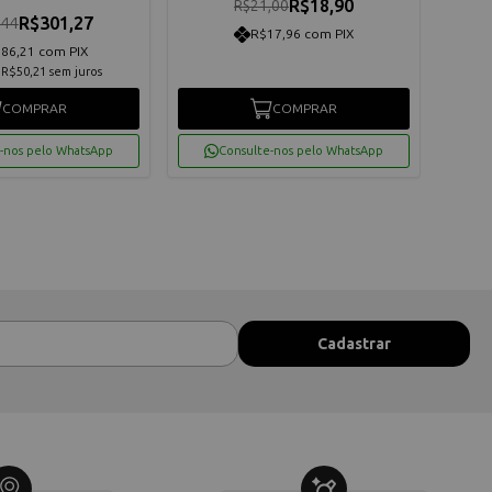
R$18,90
R$21,00
R$301,27
,44
R$17,96 com PIX
86,21 com PIX
e
R$50,21
sem juros
COMPRAR
COMPRAR
-nos pelo WhatsApp
Consulte-nos pelo WhatsApp