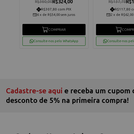
R$324,00
R$1
R$360,00
R$137,78
R$307,80 com PIX
R$117,80 c
6
x
de
R$54,00
sem juros
2
x
de
R$62,00
COMPRAR
COMP
App
Consulte-nos pelo WhatsApp
Consulte-nos pe
Cadastre-se aqui
e receba um cupom 
desconto de 5% na primeira compra!