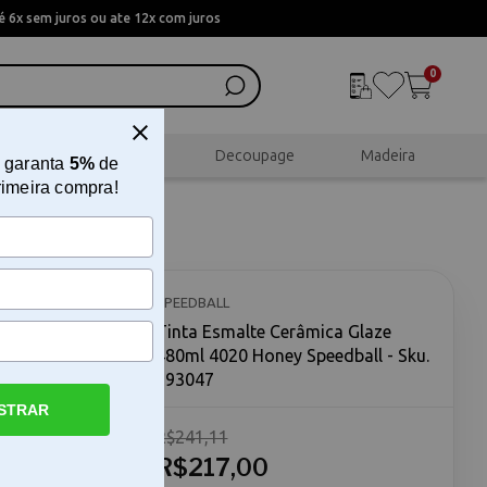
 6x sem juros ou ate 12x com juros
0
al
Scrapbook
Decoupage
Madeira
 garanta
5%
de
rimeira compra!
0ml 4020
SPEEDBALL
Tinta Esmalte Cerâmica Glaze
480ml 4020 Honey Speedball - Sku.
193047
STRAR
R$241,11
ze Honey
erâmica
R$217,00
lvida para