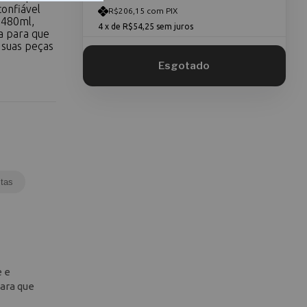
onfiável
R$206,15 com PIX
 480ml,
4
x de
R$54,25
sem juros
a para que
 suas peças
tas
e e
ara que