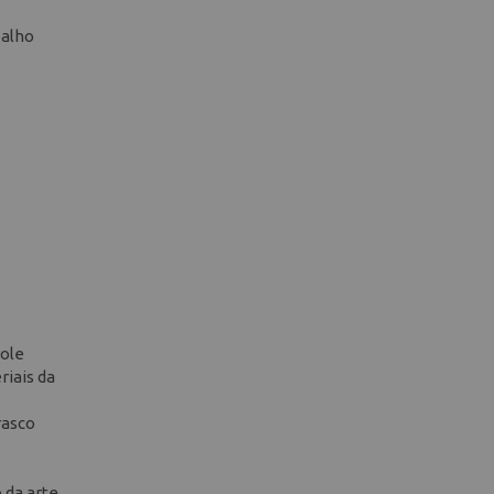
balho
role
riais da
rasco
 da arte