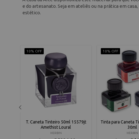
e do artesanato. Seja em ateliês ou na prática em casa
estético.
10% OFF
10% OFF
ca
T. Caneta Tinteiro 50ml 15579jt
Tinta para Caneta Ti
ink
Amethist Loural
30ml
HERBIN
HERBIN