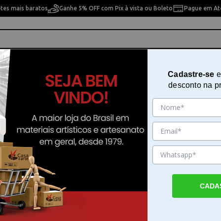
etes mais baratos
Ganhe 5% OFF com Pix à vista ou Boleto
Pague em Até
ho
Cavaletes
Pintura Artística
Pintura Artesan
Cadastre-se
e
desconto na p
laze 480ml 4020 Honey Speedball
Tinta Esmalte Cerâmica Glaze 48
Honey Speedball
Sku. 193047
Detalhes do Produto
CADA
Tinta para ceramica Esmalte Cerâmica Gla
Speedball A tinta para ceramica Esmalte C
Glaze na cor Honey da Speedball é desenvo