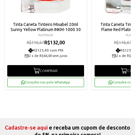
Tinta Caneta Tinteiro Mixabel 20ml
Tinta Caneta Tinte
Sunny Yellow Platinum INKM-1000 30
Flame Red Platin
PLATINUM
PLATI
R$132,00
R
R$146,67
R$146,67
R$125,40 com PIX
R$125,4
2
x
de
R$66,00
sem juros
2
x
de
R$66
COMPRAR
COM
Consulte-nos pelo WhatsApp
Consulte-nos 
Cadastre-se aqui
e receba um cupom de desconto
de 5% na primeira compra!