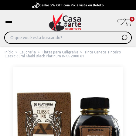
Pague em Até 6x sem juros ou ate 12x com juros
0
Início
>
Caligrafia
>
Tintas para Caligrafia
>
Tinta Caneta Tinteiro
Classic 60ml Khaki Black Platinum INKK-2000 61