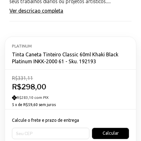
seus trabalhos diários ou projetos artísticos....
Ver descricao completa
PLATINUM
Tinta Caneta Tinteiro Classic 60ml Khaki Black
Platinum INKK-2000 61 - Sku. 192193
R$331,11
R$298,00
R$283,10 com PIX
5
x de
R$59,60
sem juros
Calcule o frete e prazo de entrega
Entregas para o CEP:
Calcular