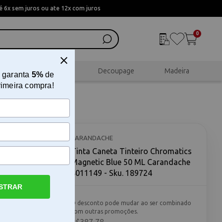
 6x sem juros ou ate 12x com juros
0
al
Scrapbook
Decoupage
Madeira
 garanta
5%
de
rimeira compra!
s
e
CARANDACHE
Tinta Caneta Tinteiro Chromatics
Magnetic Blue 50 ML Carandache
8011149 - Sku. 189724
STRAR
O desconto pode mudar ao ser combinado
com outras promoções.
etic Blue