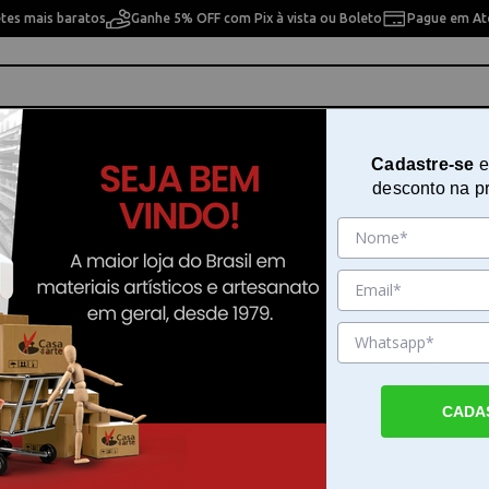
etes mais baratos
Ganhe 5% OFF com Pix à vista ou Boleto
Pague em Até
ho
Cavaletes
Pintura Artística
Pintura Artesan
Cadastre-se
e
desconto na p
agnetic Blue 50 ML Carandache 8011149
Tinta Caneta Tinteiro Chromatic
Magnetic Blue 50 ML Carandach
8011149
Sku. 189724
CADA
Detalhes do Produto
Tinta para caneta tinteiro Chromatics Magn