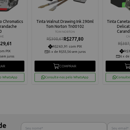
ro Chromatics
Tinta Walnut Drawing Ink 290ml
Tinta Caneta
arandache
Tom Norton Tn00102
Delica
0
Carand
TOM NORTON
HE
C
R$277,80
R$308,67
29,61
R$387
R$263,91 com PIX
om PIX
R$3
5
x
de
R$55,56
sem juros
sem juros
6
x
d
RAR
COMPRAR
lo WhatsApp
Consulte-nos pelo WhatsApp
Consulte
de