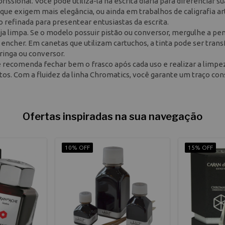
ofissional. Você pode utilizá-la na escrita diária para diferenciar s
e exigem mais elegância, ou ainda em trabalhos de caligrafia art
refinada para presentear entusiastas da escrita.
steja limpa. Se o modelo possuir pistão ou conversor, mergulhe a pe
 encher. Em canetas que utilizam cartuchos, a tinta pode ser trans
ringa ou conversor.
 recomenda fechar bem o frasco após cada uso e realizar a limpe
tos. Com a fluidez da linha Chromatics, você garante um traço con
Ofertas inspiradas na sua navegação
10% OFF
15% OFF