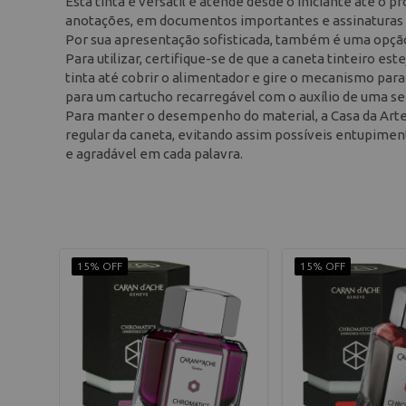
Esta tinta é versátil e atende desde o iniciante até o pr
anotações, em documentos importantes e assinaturas qu
Por sua apresentação sofisticada, também é uma opção 
Para utilizar, certifique-se de que a caneta tinteiro e
tinta até cobrir o alimentador e gire o mecanismo para
para um cartucho recarregável com o auxílio de uma se
Para manter o desempenho do material, a Casa da Arte
regular da caneta, evitando assim possíveis entupimen
e agradável em cada palavra.
15% OFF
15% OFF