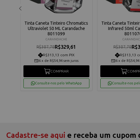
matics
Tinta Caneta Tinteiro Chromatics
Tinta Caneta Tintei
L
Ultraviolet 50 ML Carandache
Infrared 50ml C
2
8011099
801107
CARANDACHE
CARANDAC
R$329,61
R$3
R$387,78
R$387,78
R$313,13 com PIX
R$313,13 c
os
6
x
de
R$54,94
sem juros
6
x
de
R$54,94
COMPRAR
COMP
App
Consulte-nos pelo WhatsApp
Consulte-nos pe
Cadastre-se aqui
e receba um cupom 