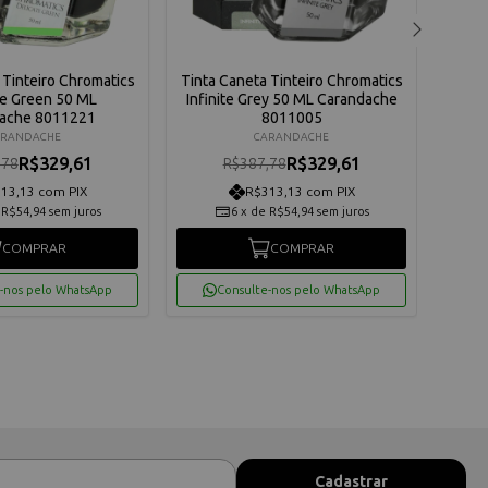
 Tinteiro Chromatics
Tinta Caneta Tinteiro Chromatics
Tinta
te Green 50 ML
Infinite Grey 50 ML Carandache
ache 8011221
8011005
ARANDACHE
CARANDACHE
R$329,61
R$329,61
,78
R$387,78
13,13 com PIX
R$313,13 com PIX
e
R$54,94
sem juros
6
x
de
R$54,94
sem juros
COMPRAR
COMPRAR
-nos pelo WhatsApp
Consulte-nos pelo WhatsApp