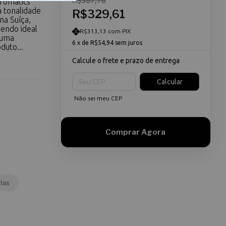
R$387,78
hromatics
 tonalidade
R$329,61
na Suíça,
sendo ideal
R$313,13 com PIX
 uma
6
x de
R$54,94
sem juros
duto...
Calcule o frete e prazo de entrega
Entregas para o CEP:
Calcular
Não sei meu CEP
tas