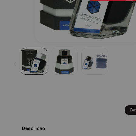
De
Descricao