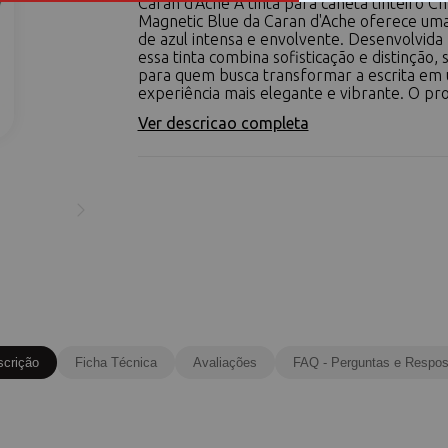
Caran d'Ache A tinta para caneta tinteiro C
Magnetic Blue da Caran d'Ache oferece uma
de azul intensa e envolvente. Desenvolvida 
essa tinta combina sofisticação e distinção, 
para quem busca transformar a escrita em
experiência mais elegante e vibrante. O pro
Ver descricao completa
scrição
Ficha Técnica
Avaliações
FAQ - Perguntas e Respos