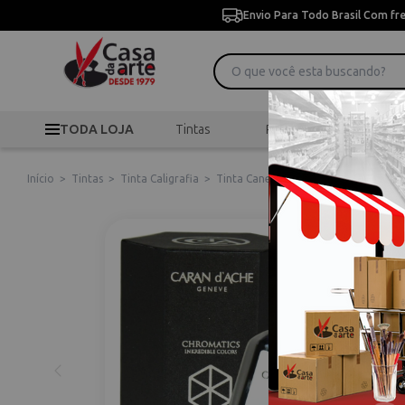
Envio Para Todo Brasil Com fr
TODA LOJA
Tintas
Pincéis
Desen
Início
>
Tintas
>
Tinta Caligrafia
>
Tinta Caneta Tinteiro Chromatics M