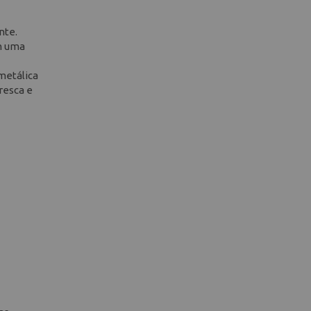
nte.
em uma
metálica
resca e