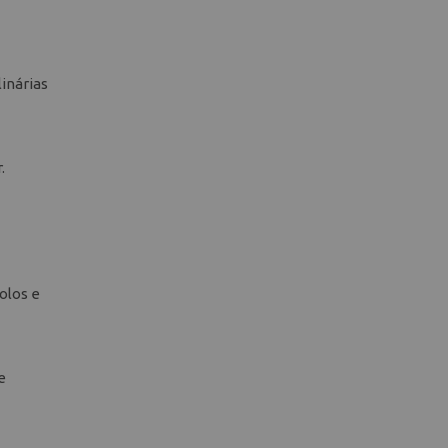
linárias
.
olos e
e