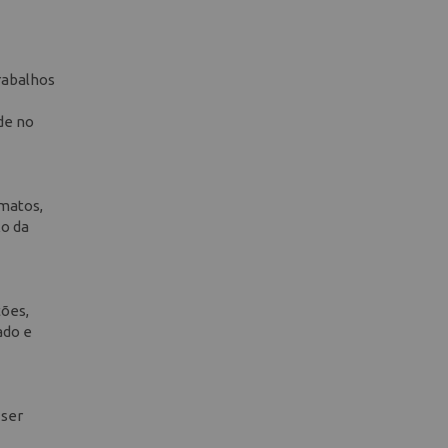
trabalhos
de no
rmatos,
xo da
ões,
ado e
 ser