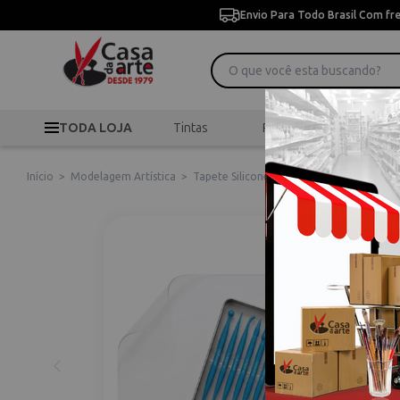
Envio Para Todo Brasil Com fr
TODA LOJA
Tintas
Pincéis
Desen
Início
>
Modelagem Artística
>
Tapete Silicone 40x60 + Kit Modelagem 