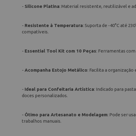
-
Silicone Platina
: Material resistente, reutilizável e 
-
Resistente à Temperatura
: Suporta de -40°C até 23
compatíveis.
-
Essential Tool Kit com 10 Peças
: Ferramentas com p
-
Acompanha Estojo Metálico
: Facilita a organizaçã
-
Ideal para Confeitaria Artística
: Indicado para past
doces personalizados.
-
Ótimo para Artesanato e Modelagem
: Pode ser us
trabalhos manuais.