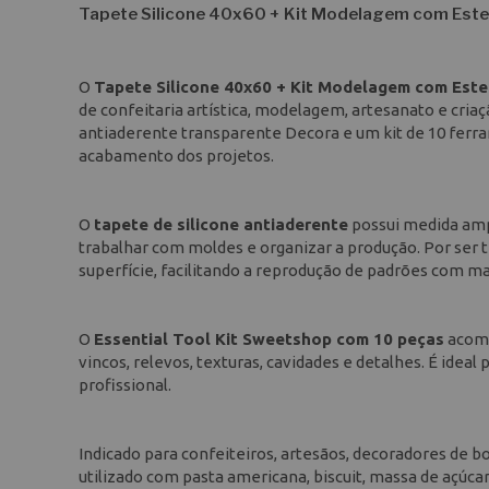
Tapete Silicone 40x60 + Kit Modelagem com Est
O
Tapete Silicone 40x60 + Kit Modelagem com Est
de confeitaria artística, modelagem, artesanato e cria
antiaderente transparente Decora e um kit de 10 ferr
acabamento dos projetos.
O
tapete de silicone antiaderente
possui medida ampl
trabalhar com moldes e organizar a produção. Por ser t
superfície, facilitando a reprodução de padrões com ma
O
Essential Tool Kit Sweetshop com 10 peças
acomp
vincos, relevos, texturas, cavidades e detalhes. É idea
profissional.
Indicado para confeiteiros, artesãos, decoradores de bol
utilizado com pasta americana, biscuit, massa de açúca