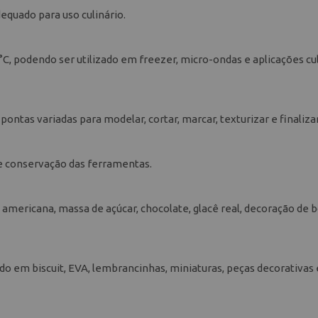
adequado para uso culinário.
0°C, podendo ser utilizado em freezer, micro-ondas e aplicações cu
ontas variadas para modelar, cortar, marcar, texturizar e finalizar
o e conservação das ferramentas.
a americana, massa de açúcar, chocolate, glacê real, decoração de b
ado em biscuit, EVA, lembrancinhas, miniaturas, peças decorativas 