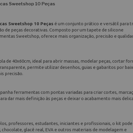
ecas Sweetshop 10 Peças
ecas Sweetshop 10 Peças
é um conjunto prático e versátil para 
ção de peças decorativas. Composto por um tapete de silicone
amentas Sweetshop, oferece mais organização, precisão e qualida
a de 40x60cm, ideal para abrir massas, modelar peças, cortar fo
ransparente, permite utilizar desenhos, guias e gabaritos por bai
is precisão.
anha ferramentas com pontas variadas para criar cortes, marcaç
l para dar mais definição às peças e deixar o acabamento mais delic
os, professores, estudantes, iniciantes e profissionais, o kit pode
r, chocolate, glacê real, EVA e outros materiais de modelagem e