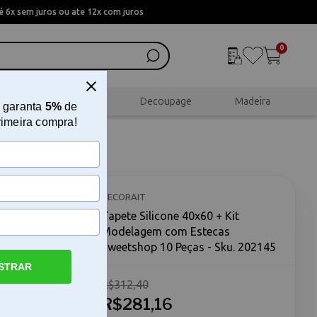
 6x sem juros ou ate 12x com juros
0
al
Scrapbook
Decoupage
Madeira
 garanta
5%
de
rimeira compra!
elagem
DECORAIT
Tapete Silicone 40x60 + Kit
Modelagem com Estecas
Sweetshop 10 Peças - Sku. 202145
STRAR
R$312,40
m Estecas
0 + Kit
R$281,16
as é um