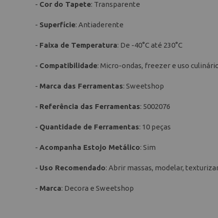
-
Cor do Tapete
: Transparente
-
Superfície
: Antiaderente
-
Faixa de Temperatura
: De -40°C até 230°C
-
Compatibilidade
: Micro-ondas, freezer e uso culinári
-
Marca das Ferramentas
: Sweetshop
-
Referência das Ferramentas
: 5002076
-
Quantidade de Ferramentas
: 10 peças
-
Acompanha Estojo Metálico
: Sim
-
Uso Recomendado
: Abrir massas, modelar, texturizar
-
Marca
: Decora e Sweetshop