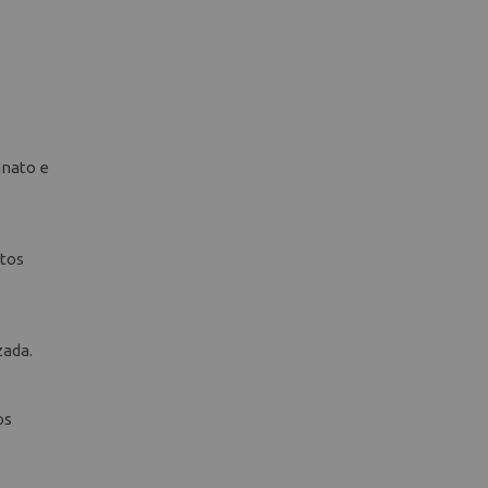
anato e
etos
zada.
os