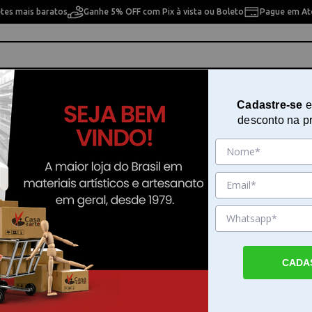
etes mais baratos
Ganhe 5% OFF com Pix à vista ou Boleto
Pague em Até
ho
Cavaletes
Pintura Artística
Pintura Artesan
Cadastre-se
e
desconto na p
com Estecas Sweetshop 10 Peças
Tapete Silicone 40x60 + Kit Mod
com Estecas Sweetshop 10 Peças
Sku. 202145
Detalhes do Produto
CADA
Tapete Silicone 40x60 + Kit Modelagem co
Sweetshop 10 PeçasO Tapete Silicone 40x6
Modelagem com Estecas Sweetshop 10 Peç