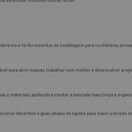
ou estendido, evitando dobras fortes.
iaderente e 10 ferramentas de modelagem para confeitaria, artes
ável para abrir massas, trabalhar com moldes e desenvolver proj
ssas e materiais, ajudando a manter a bancada mais limpa e organi
sicionar desenhos e guias abaixo do tapete para maior precisão n