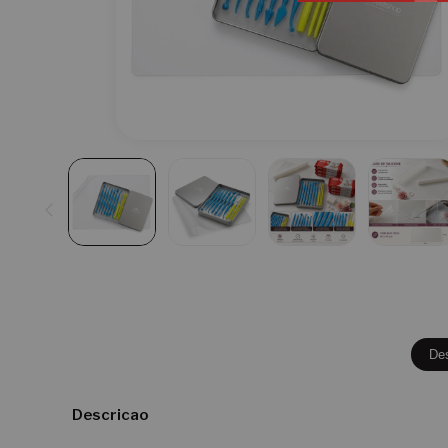
De
Descricao