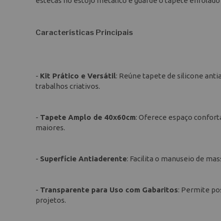
estecas no estojo metálico e guarde o tapete enrolado 
Características Principais
-
Kit Prático e Versátil
: Reúne tapete de silicone ant
trabalhos criativos.
-
Tapete Amplo de 40x60cm
: Oferece espaço confort
maiores.
-
Superfície Antiaderente
: Facilita o manuseio de ma
-
Transparente para Uso com Gabaritos
: Permite po
projetos.