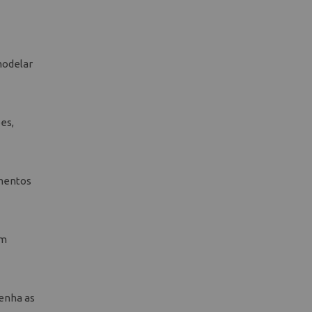
modelar
es,
amentos
om
enha as