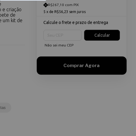
e
R$267,10 com PIX
 e criação
5
x de
R$56,23
sem juros
pete de
e um kit de
Calcule o frete e prazo de entrega
Entregas para o CEP:
Calcular
Não sei meu CEP
tas