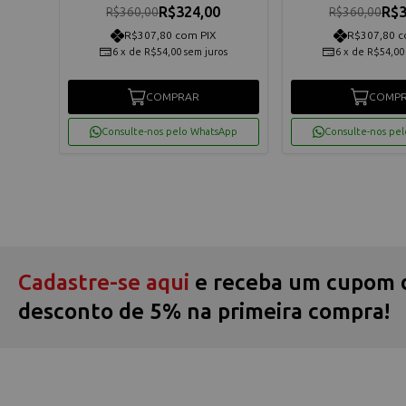
R$324,00
R$3
R$360,00
R$360,00
R$307,80 com PIX
R$307,80 c
6
x
de
R$54,00
sem juros
6
x
de
R$54,00
COMPRAR
COMP
App
Consulte-nos pelo WhatsApp
Consulte-nos pe
Cadastre-se aqui
e receba um cupom 
desconto de 5% na primeira compra!