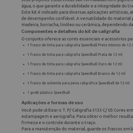
água, o que garante a durabilidade e a integridade do tra
Este kit é indicado para diversas aplicações artísticas
de desempenho confiável. A versatilidade do material p
madeira, borracha, linóleo ou cerâmica, dependendo da
Componentes e detalhes do kit de caligrafia
O conjunto oferece as cores essenciais e acessórios para
1 frasco de tinta para caligrafia Speedball Preto Intenso de 12 
1 frasco de tinta para caligrafia Speedball Prata de 12 ml
1 frasco de tinta para caligrafia Speedball Ouro de 12 ml
1 frasco de tinta para caligrafia Speedball Branco de 12 ml
1 frasco de solvente para pena caligráfica Speedball de 12 ml
1 godê plástico Speedball
Aplicações e formas de uso
Você pode utilizar o T. P/ Caligrafia 3133 C/ 05 Cores e
estampagem e aerografia. Para obter o melhor resultad
firmeza e o controle durante o traço.
Para a manutenção do material, guarde os frascos em lo