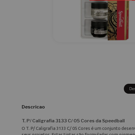
De
Descricao
T. P/ Caligrafia 3133 C/ 05 Cores da Speedball
O T. P/ Caligrafia 3133 C/ 05 Cores é um conjunto dese
seus projetos. Estas tintas são formuladas com pigmento