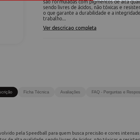
são formuladas com pigmentos de alta qual
sendo livres de ácidos, não tóxicas e resiste
o que garante a durabilidade e a integridad
trabalho...
Ver descricao completa
scrição
Ficha Técnica
Avaliações
FAQ - Perguntas e Respos
nvolvido pela Speedball para quem busca precisão e cores intensa
s de alta qualidade, sendo livres de ácidos, não tóxicas e resiste