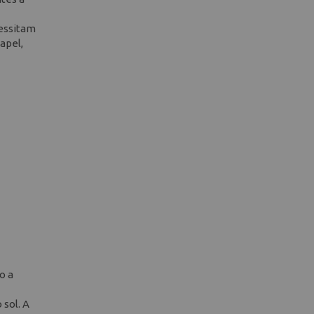
cessitam
apel,
o a
 sol. A