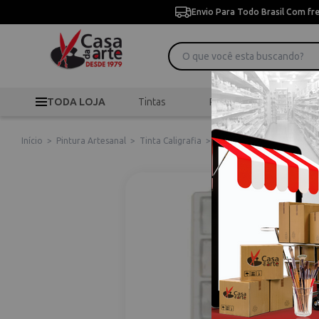
Envio Para Todo Brasil Com fr
TODA LOJA
Tintas
Pincéis
Desen
Início
>
Pintura Artesanal
>
Tinta Caligrafia
>
T. P/ Caligrafia 3133 C/ 0