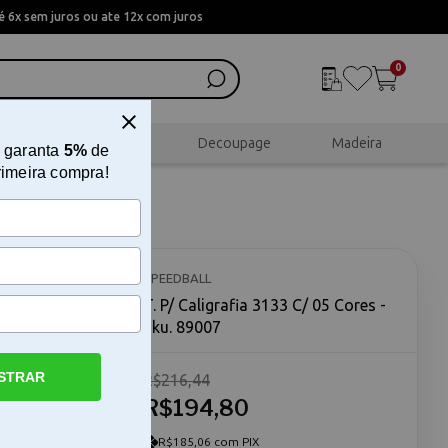
 6x sem juros ou ate 12x com juros
0
al
Scrapbook
Decoupage
Madeira
 garanta
5%
de
rimeira compra!
SPEEDBALL
T. P/ Caligrafia 3133 C/ 05 Cores -
Sku. 89007
STRAR
R$216,44
ll O T. P/
R$194,80
sca
Estas tintas
R$185,06 com PIX