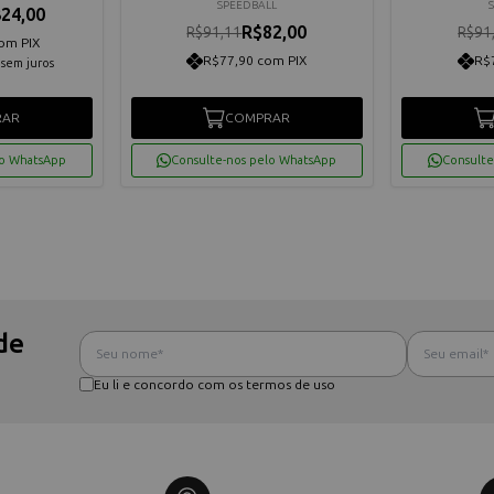
SPEEDBALL
24,00
R$82,00
R$91,11
R$91
om PIX
R$77,90 com PIX
R$
sem juros
RAR
COMPRAR
lo WhatsApp
Consulte-nos pelo WhatsApp
Consulte
de
Eu li e concordo com os termos de uso