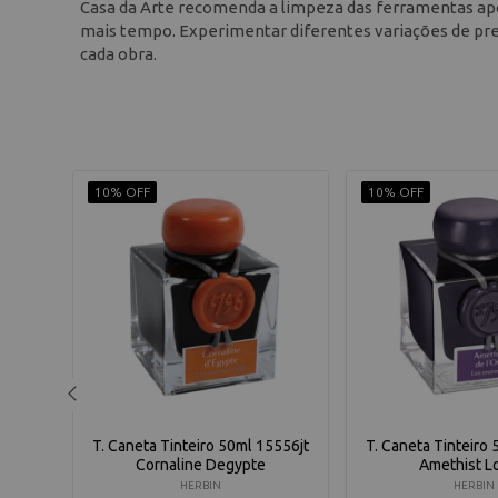
Casa da Arte recomenda a limpeza das ferramentas apó
mais tempo. Experimentar diferentes variações de pres
cada obra.
10% OFF
10% OFF
ca
T. Caneta Tinteiro 50ml 15556jt
T. Caneta Tinteiro
Gray
Cornaline Degypte
Amethist L
HERBIN
HERBIN