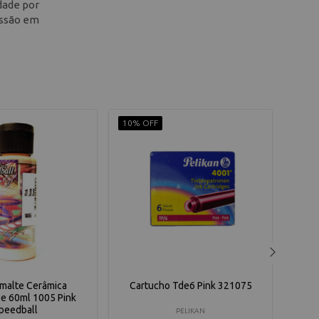
dade por
essão em
10% OFF
10% 
smalte Cerâmica
Cartucho Tde6 Pink 321075
Tinta
e 60ml 1005 Pink
peedball
PELIKAN