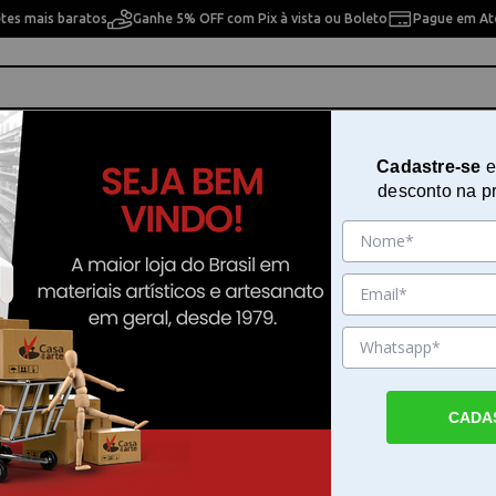
etes mais baratos
Ganhe 5% OFF com Pix à vista ou Boleto
Pague em Até
ho
Cavaletes
Pintura Artística
Pintura Artesan
Cadastre-se
e
desconto na p
5 Cores
T. P/ Caligrafia 3133 C/ 05 Cores
Sku. 89007
Detalhes do Produto
CADA
T. P/ Caligrafia 3133 C/ 05 Cores da Speedba
Caligrafia 3133 C/ 05 Cores é um conjunto
desenvolvido pela Speedball para quem bu
precisão e cores intensas em seus projetos. 