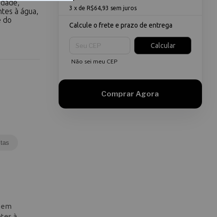
idade,
3
x de
R$64,93
sem juros
ntes à água,
e do
Calcule o frete e prazo de entrega
Entregas para o CEP:
Calcular
Não sei meu CEP
tas
s em
ntes à