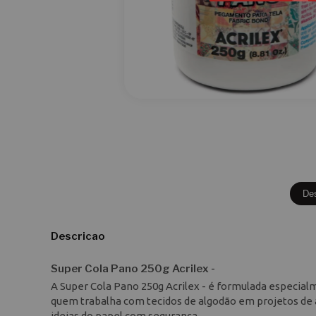
De
Descricao
Super Cola Pano 250g Acrilex -
A Super Cola Pano 250g Acrilex - é formulada especialme
quem trabalha com tecidos de algodão em projetos de a
ideias do papel com segurança.