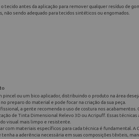
 tecido antes da aplicação para remover qualquer resíduo de go
is, não sendo adequado para tecidos sintéticos ou engomados.
to
 pincel ou um bico aplicador, distribuindo o produto na área desej
o preparo do material e pode focar na criação da sua peça.
fissional, a gente recomenda o uso de costura nos acabamentos. 
lização de Tinta Dimensional Relevo 3D ou Acripuff. Essas técnicas
do visual mais limpo e resistente.
tar com materiais específicos para cada técnica é fundamental. A 
ocê tenha a aderência necessária em suas composições têxteis, ma