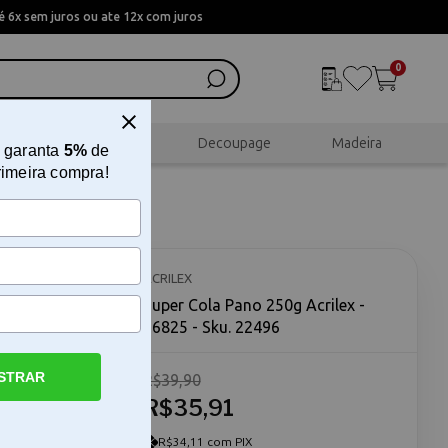
 6x sem juros ou ate 12x com juros
0
al
Scrapbook
Decoupage
Madeira
 garanta
5%
de
rimeira compra!
6825
ACRILEX
Super Cola Pano 250g Acrilex -
16825 - Sku. 22496
STRAR
R$39,90
la Pano
ara a
R$35,91
ha ideal
o em
R$34,11 com PIX