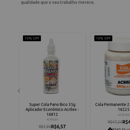
qualidade que o seu trabalho merece.
10% OFF
10% OFF
lex -
Super Cola Pano Bico 35g
Cola Permanente 25
Aplicador Econômico Acrilex -
16225
16812
ACRILEX
ACRILEX
R$4
R$47,20
R$6,57
R$7,30
R$40,36 c