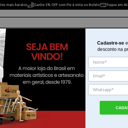
etes mais baratos
Ganhe 5% OFF com Pix à vista ou Boleto
Pague em Até
ho
Cavaletes
Pintura Artística
Pintura Artesan
Cadastre-se
e
desconto na p
Super Cola Pano 250g Acrilex - 1
Sku. 22496
Detalhes do Produto
CADA
Super Cola Pano 250g Acrilex - A Super Co
250g Acrilex - é formulada especialmente p
fixação de tecido sobre tecido. Ela é a escol
para quem trabalha com tecidos de algodã