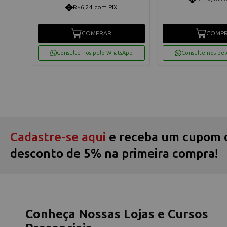
R$6,24 com PIX
COMPRAR
COMP
App
Consulte-nos pelo WhatsApp
Consulte-nos pe
Cadastre-se aqui
e receba um cupom 
desconto de 5% na primeira compra!
Conheça Nossas Lojas e Cursos