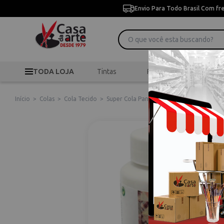
Envio Para Todo Brasil Com fr
TODA LOJA
Tintas
Pincéis
Desen
Início
>
Colas
>
Cola Tecido
>
Super Cola Pano 250g Acrilex - 16825