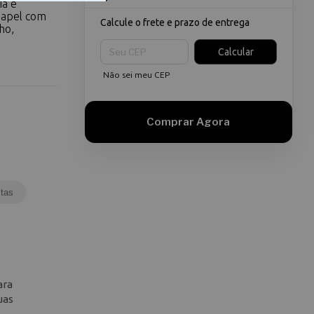
ia e
 papel com
Calcule o frete e prazo de entrega
ho,
Entregas para o CEP:
Calcular
Não sei meu CEP
tas
ara
uas