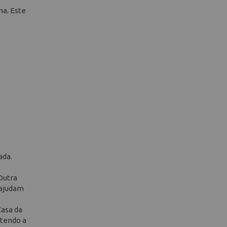
ma. Este
ada.
Outra
 ajudam
Casa da
ntendo a