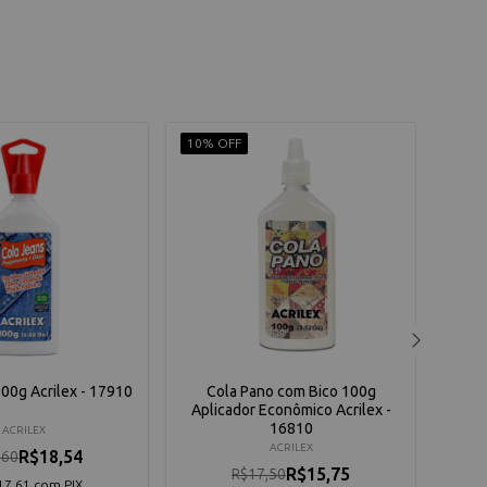
10% OFF
10% 
00g Acrilex - 17910
Cola Pano com Bico 100g
Aplicador Econômico Acrilex -
16810
ACRILEX
ACRILEX
R$18,54
,60
R$15,75
R$17,50
17,61 com PIX