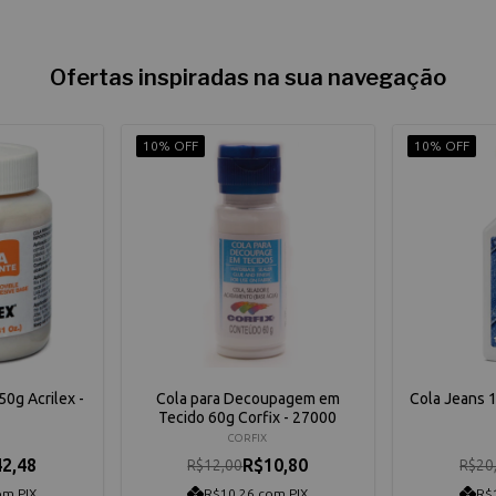
Ofertas inspiradas na sua navegação
10% OFF
10% OFF
0g Acrilex -
Cola para Decoupagem em
Cola Jeans 1
Tecido 60g Corfix - 27000
CORFIX
2,48
R$10,80
R$12,00
R$20
om PIX
R$10,26 com PIX
R$