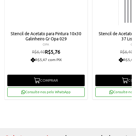
Stencil de Acetato para Pintura 10x30
Stencil de Acetato 
Galinheiro Gr Opa 029
37 List
OPA
OP
R$5,76
R
R$6,40
R$6,40
R$5,47 com PIX
R$5,47
COMPRAR
COM
Consulte-nos pelo WhatsApp
Consulte-nos 