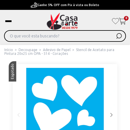
Ganhe 5% OFF com Pix à vista ou Boleto
0
Início
>
Decoupage
>
Adesivo de Papel
>
Stencil de Acetato para
Pintura 20x25 cm OPA - 514 - Corações
Esgotado