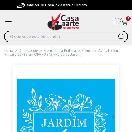
Pague em Até 6x sem juros ou ate 12x com juros
0
Início
>
Decoupage
>
Stencil para Pintura
>
Stencil de Acetato para
Pintura 20x25 cm OPA - 3573 - Palavras Jardim