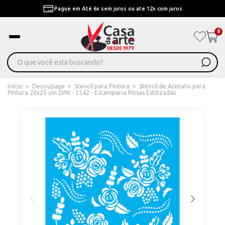
Pague em Até 6x sem juros ou ate 12x com juros
0
Início
>
Decoupage
>
Stencil para Pintura
>
Stencil de Acetato para
Pintura 20x25 cm OPA - 3542 - Estamparia Rosas Estilizadas