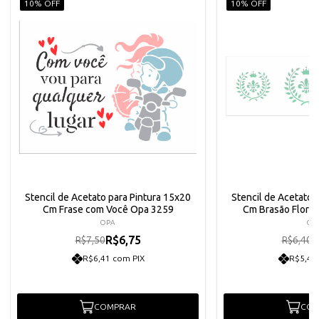
10% OFF
10% OFF
Stencil de Acetato para Pintura 15x20
Stencil de Acetato 
Cm Frase com Você Opa 3259
Cm Brasão Flor d
OPA
OP
R$6,75
R
R$7,50
R$6,40
R$6,41 com PIX
R$5,47
COMPRAR
COM