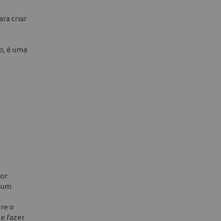
ra criar
so, é uma
dor
m um
ire o
e fazer