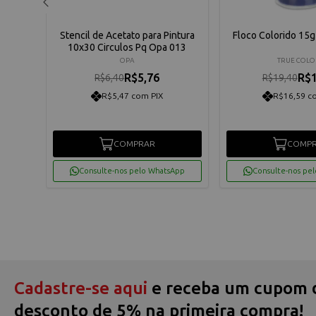
ntura
Stencil de Acetato para Pintura
Floco Colorido 15g
10x30 Circulos Pq Opa 013
OPA
TRUE COLO
R$5,76
R$1
R$6,40
R$19,40
R$5,47 com PIX
R$16,59 c
COMPRAR
COMP
App
Consulte-nos pelo WhatsApp
Consulte-nos pe
Cadastre-se aqui
e receba um cupom 
desconto de 5% na primeira compra!