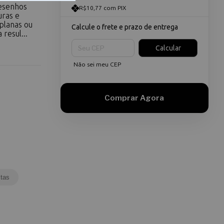
desenhos
R$10,77 com PIX
uras e
planas ou
Calcule o frete e prazo de entrega
resul...
Entregas para o CEP:
Calcular
Não sei meu CEP
tas