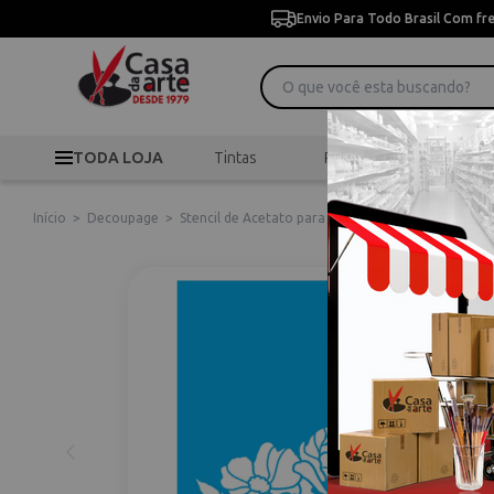
Envio Para Todo Brasil Com fr
TODA LOJA
Tintas
Pincéis
Desen
Início
>
Decoupage
>
Stencil de Acetato para Pintura 20x25 cm OPA - 34