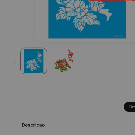
De
Descricao