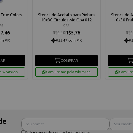
 True Colors
Stencil de Acetato para Pintura
Stencil de 
10x30 Circulos Md Opa 012
10x30 Fru
RS
OPA
7,46
R$5,76
R$6,40
R$6
om PIX
R$5,47 com PIX
R$
RAR
COMPRAR
lo WhatsApp
Consulte-nos pelo WhatsApp
Consulte
de
Eu li e concordo com os termos de uso