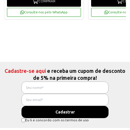
COMPRAR
COM
Consulte-nos pelo WhatsApp
Consulte-nos 
Cadastre-se aqui
e receba um cupom de desconto
de 5% na primeira compra!
Eu li e concordo com os termos de uso