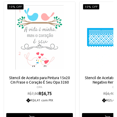
10% OFF
10% OFF
Stencil de Acetato para Pintura 15x20
Stencil de Acetato 
Cm Frase o Coração É Seu Opa 3260
Negativo Renda
OPA
OP
R$6,75
R
R$7,50
R$6,40
R$6,41 com PIX
R$5,47