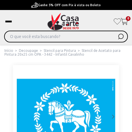
Pague em Até 6x sem juros ou ate 12x com juros
0
Início
>
Decoupage
>
Stencil para Pintura
>
Stencil de Acetato para
Pintura 20x25 cm OPA - 3442 - Infantil Cavalinho