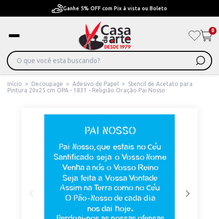
Pague em Até 6x sem juros ou ate 12x com juros
0
Início
>
Decoupage
>
Adesivo de Papel
>
Stencil de Acetato para
Pintura 20x25 cm OPA - 1831 - Religião Oração Pai Nosso