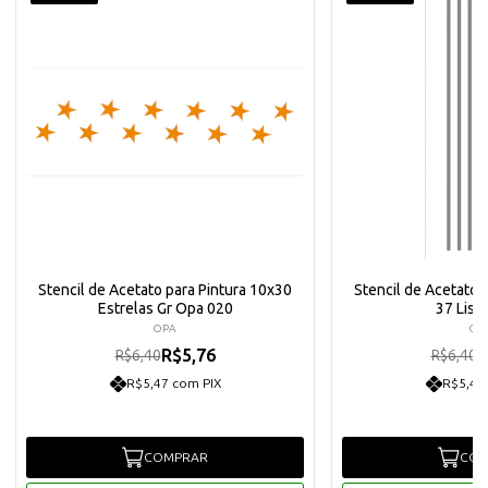
Stencil de Acetato para Pintura 10x30
Stencil de Acetato 
Estrelas Gr Opa 020
37 List
OPA
OP
R$5,76
R
R$6,40
R$6,40
R$5,47 com PIX
R$5,47
COMPRAR
COM