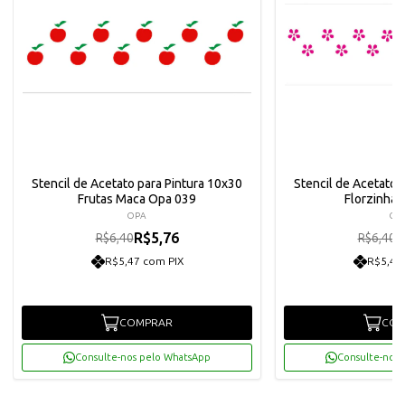
Stencil de Acetato para Pintura 10x30
Stencil de Acetato 
Frutas Maca Opa 039
Florzinha
OPA
OP
R$5,76
R
R$6,40
R$6,40
R$5,47 com PIX
R$5,47
COMPRAR
COM
Consulte-nos pelo WhatsApp
Consulte-nos 