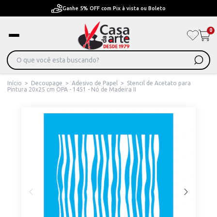
Ganhe 5% OFF com Pix à vista ou Boleto
0
Início
>
Decoupage
>
Adesivo de Papel
>
Stencil de Acetato para
Pintura 20x25 cm OPA - 1451 - Nó de Madeira II