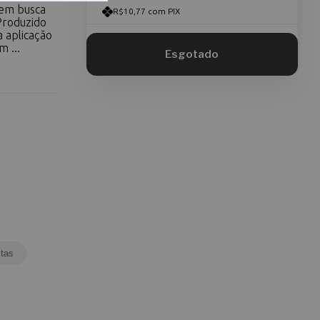
uem busca
R$10,77 com PIX
 Produzido
a aplicação
 ...
tas