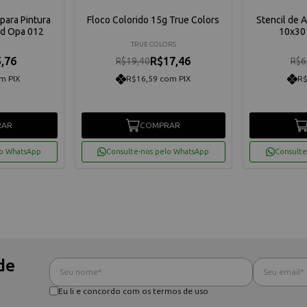
para Pintura
Floco Colorido 15g True Colors
Stencil de 
Md Opa 012
10x30 
TRUE COLORS
,76
R$17,46
R$19,40
R$6
m PIX
R$16,59 com PIX
R$
RAR
COMPRAR
lo WhatsApp
Consulte-nos pelo WhatsApp
Consulte
de
Eu li e concordo com os termos de uso