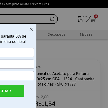
 6x sem juros ou ate 12x com juros
0
al
Scrapbook
Decoupage
Madeira
 garanta
5%
de
rimeira compra!
20x25 cm
has
OPA
Stencil de Acetato para Pintura
20x25 cm OPA - 1324 - Cantoneira
Flor Folhas - Sku. 91977
STRAR
R$12,60
PA - 1324 -
 para
R$11,34
lor Folhas