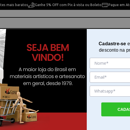
etes mais baratos
Ganhe 5% OFF com Pix à vista ou Boleto
Pague em Até
ho
Cavaletes
Pintura Artística
Pintura Artesan
Cadastre-se
e
desconto na p
ra 20x25 cm OPA - 1324 - Cantoneira Flor Folhas
Stencil de Acetato para Pintura 
OPA - 1324 - Cantoneira Flor Fol
Sku. 91977
Detalhes do Produto
CADA
Stencil de Acetato para Pintura 20x25 cm O
Cantoneira Flor Folhas O Stencil de Acetato
Pintura 20x25 cm OPA - 1324 - Cantoneira F