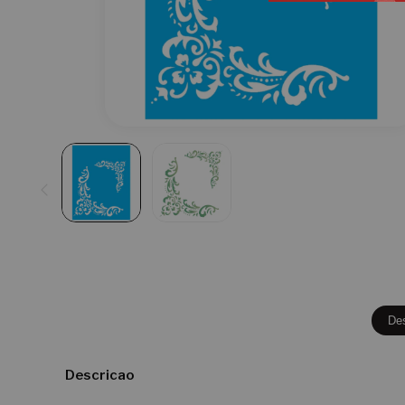
De
Descricao