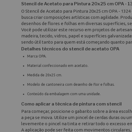
Stencil de Acetato para Pintura 20x25 cm OPA - 13
O Stencil de Acetato para Pintura 20x25 cm OPA - 1324
busca criar composições artísticas com agilidade. Produ
desenhos de flores e folhas em diversas superfícies, se
Você pode utilizar este recurso em projetos de artesa
madeira, tecido, vidros, papel e superfícies galvanizad
sendo útil tanto para quem está começando quanto para
Detalhes técnicos do stencil de acetato OPA
Marca OPA.
Material confeccionado em acetato.
Medida de 20x25 cm.
Modelo de cantoneira com desenho de flor e folhas.
Conteúdo da embalagem com uma unidade.
Como aplicar a técnica de pintura com stencil
Para começar, posicione o gabarito sobre a área escol
a peça se mova. Utilize um pincel de cerdas duras ou u
levemente o pincel na tinta e retirar todo o excesso e
A aplicação pode ser feita com movimentos circulares,