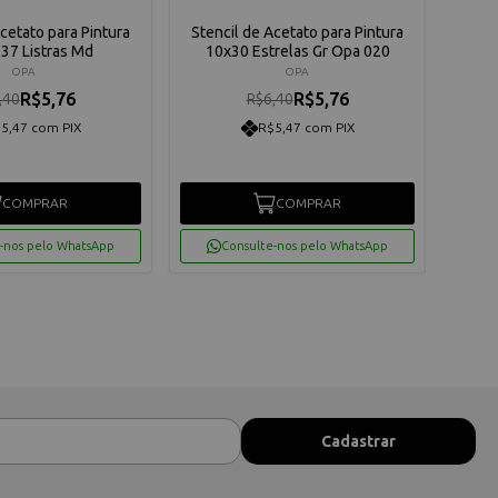
Acetato para Pintura
Stencil de Acetato para Pintura
Sten
37 Listras Md
10x30 Estrelas Gr Opa 020
OPA
OPA
R$5,76
R$5,76
,40
R$6,40
5,47 com PIX
R$5,47 com PIX
COMPRAR
COMPRAR
-nos pelo WhatsApp
Consulte-nos pelo WhatsApp