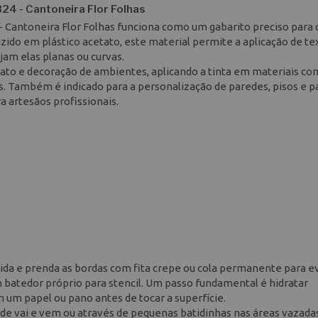
24 - Cantoneira Flor Folhas
 - Cantoneira Flor Folhas funciona como um gabarito preciso para
zido em plástico acetato, este material permite a aplicação de te
jam elas planas ou curvas.
nato e decoração de ambientes, aplicando a tinta em materiais c
as. Também é indicado para a personalização de paredes, pisos e pa
 artesãos profissionais.
hida e prenda as bordas com fita crepe ou cola permanente para ev
m batedor próprio para stencil. Um passo fundamental é hidratar
m um papel ou pano antes de tocar a superfície.
 de vai e vem ou através de pequenas batidinhas nas áreas vazada