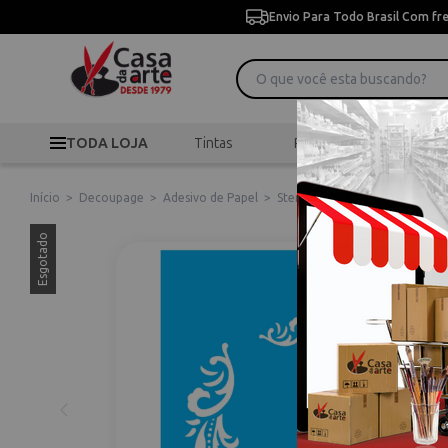
Envio Para Todo Brasil Com fr
TODA LOJA
Tintas
Pincéis
Desen
Início
>
Decoupage
>
Adesivo de Papel
>
Stencil de Acetato para Pintu
Esgotado