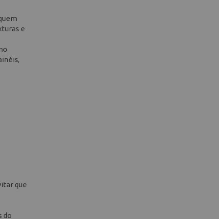
 quem
xturas e
omo
inéis,
itar que
s do