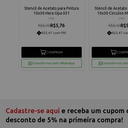
ntura
Stencil de Acetato para Pintura
Stencil de Acetato 
05
10x30 Hera Opa 031
10x30 Circulos 
OPA
OPA
R$5,76
R$5
R$6,40
R$6,40
R$5,47 com PIX
R$5,47 co
COMPRAR
COMP
App
Consulte-nos pelo WhatsApp
Consulte-nos pe
Cadastre-se aqui
e receba um cupom 
desconto de 5% na primeira compra!