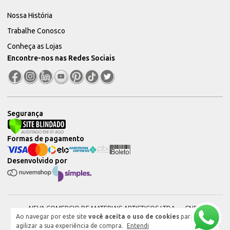
Nossa História
Trabalhe Conosco
Conheça as Lojas
Encontre-nos nas Redes Sociais
Segurança
Formas de pagamento
Desenvolvido por
NEVA COMERCIO DE MATERIAIS ARTISTICOS LTDA — CNPJ:
Ao navegar por este site
você aceita o uso de cookies
para
51604544000101 © 2026. Todos os direitos reservados.
agilizar a sua experiência de compra.
Entendi