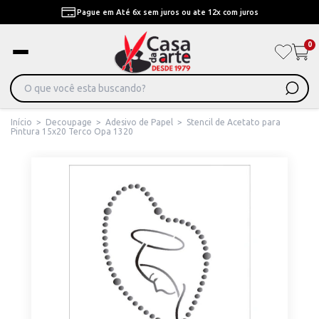
Pague em Até 6x sem juros ou ate 12x com juros
0
Início
>
Decoupage
>
Adesivo de Papel
>
Stencil de Acetato para
Pintura 15x20 Terco Opa 1320