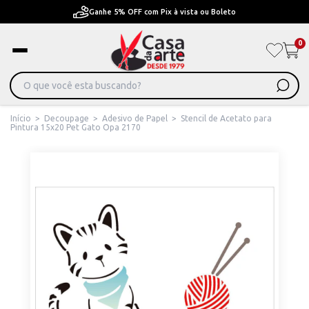
Pague em Até 6x sem juros ou ate 12x com juros
0
Início
>
Decoupage
>
Adesivo de Papel
>
Stencil de Acetato para
Pintura 15x20 Pet Gato Opa 2170