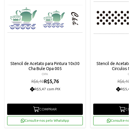
Stencil de Acetato para Pintura 10x30
Stencil de Acetato 
Cha Bule Opa 005
Circulos M
OPA
OP
R$5,76
R
R$6,40
R$6,40
R$5,47 com PIX
R$5,47
COMPRAR
COM
Consulte-nos pelo WhatsApp
Consulte-nos 