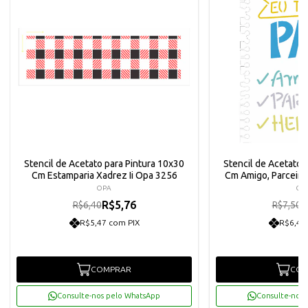
Stencil de Acetato para Pintura 10x30
Stencil de Acetato 
Cm Estamparia Xadrez Ii Opa 3256
Cm Amigo, Parceiro
OPA
OP
R$5,76
R
R$6,40
R$7,50
R$5,47 com PIX
R$6,41
COMPRAR
COM
Consulte-nos pelo WhatsApp
Consulte-nos 