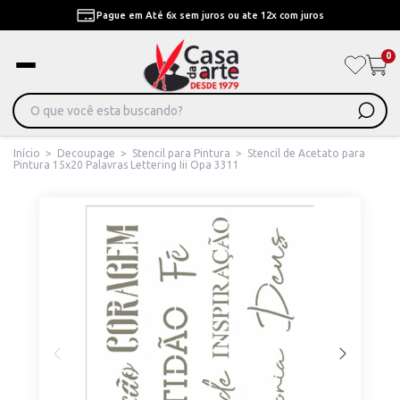
Pague em Até 6x sem juros ou ate 12x com juros
0
Início
>
Decoupage
>
Stencil para Pintura
>
Stencil de Acetato para
Pintura 15x20 Palavras Lettering Iii Opa 3311