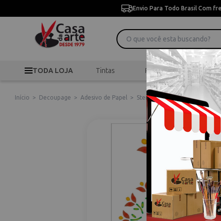
Envio Para Todo Brasil Com fr
TODA LOJA
Tintas
Pincéis
Desen
Início
>
Decoupage
>
Adesivo de Papel
>
Stencil de Acetato para Pintu