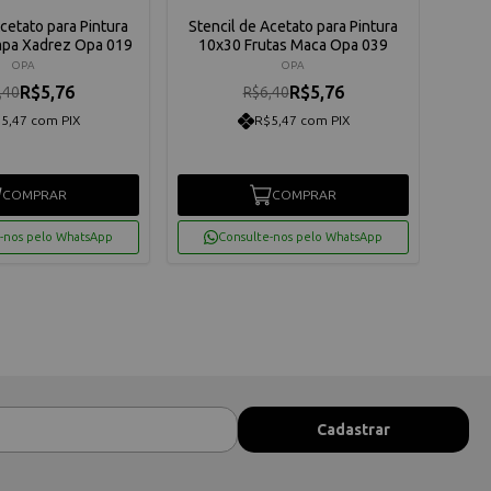
Acetato para Pintura
Stencil de Acetato para Pintura
Sten
mpa Xadrez Opa 019
10x30 Frutas Maca Opa 039
10
OPA
OPA
R$5,76
R$5,76
,40
R$6,40
5,47 com PIX
R$5,47 com PIX
COMPRAR
COMPRAR
-nos pelo WhatsApp
Consulte-nos pelo WhatsApp