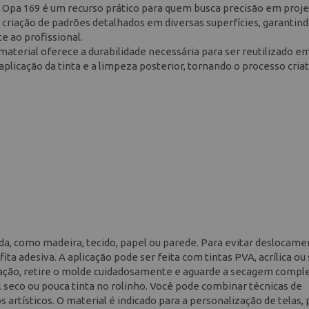
s Opa 169 é um recurso prático para quem busca precisão em proje
a criação de padrões detalhados em diversas superfícies, garantin
te ao profissional.
aterial oferece a durabilidade necessária para ser reutilizado e
aplicação da tinta e a limpeza posterior, tornando o processo cria
ida, como madeira, tecido, papel ou parede. Para evitar deslocam
ita adesiva. A aplicação pode ser feita com tintas PVA, acrílica ou 
licação, retire o molde cuidadosamente e aguarde a secagem comple
 seco ou pouca tinta no rolinho. Você pode combinar técnicas de
artísticos. O material é indicado para a personalização de telas, 