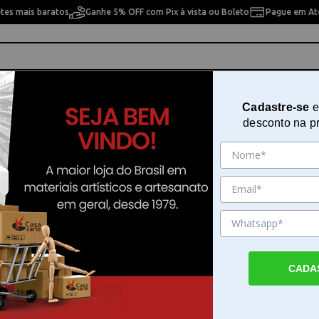
etes mais baratos
Ganhe 5% OFF com Pix à vista ou Boleto
Pague em Até
ho
Cavaletes
Pintura Artística
Pintura Artesan
Cadastre-se
e
desconto na p
ra 15x20 Mandala Flores Opa 169
Stencil de Acetato para Pintura 
Mandala Flores Opa 169
Sku. 3630
Detalhes do Produto
CADA
Stencil de Acetato para Pintura 15x20 Mand
Opa 169 O Stencil de Acetato para Pintura
Mandala Flores Opa 169 é um recurso práti