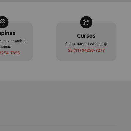
pinas
Cursos
c, 207 - Cambuí,
Saiba mais no Whatsapp
mpinas
55 (11) 94250-7277
 3254-7355