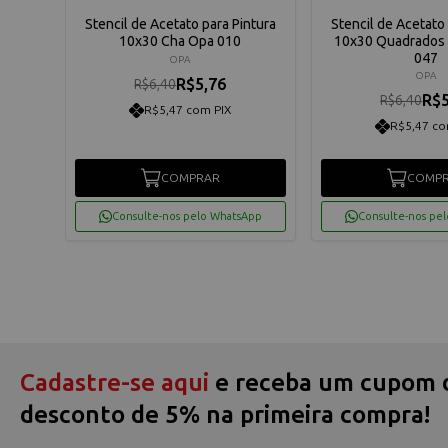
ntura
Stencil de Acetato para Pintura
Stencil de Acetato 
 029
10x30 Cha Opa 010
10x30 Quadrados 
047
OPA
OPA
R$5,76
R$6,40
R$5
R$6,40
R$5,47 com PIX
R$5,47 co
COMPRAR
COMP
App
Consulte-nos pelo WhatsApp
Consulte-nos pe
Cadastre-se aqui
e receba um cupom 
desconto de 5% na primeira compra!