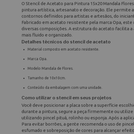
O Stencil de Acetato para Pintura 15x20 Mandala Flore
pintura artística, artesanato e decoração. Ele permite 
contornos definidos para artistas e artesãos, do inician
Fabricado em acetato resistente pela marca Opa, este m
diversas composições. A estrutura do acetato facilita a 
mais fluido e organizado.
Detalhes técnicos do stencil de acetato
Material composto em acetato resistente.
Marca Opa.
Modelo Mandala de Flores.
Tamanho de 10x10cm.
Conteúdo da embalagem com uma unidade.
Como utilizar o stencil em seus projetos
Você deve posicionar a placa sobre a superfície escolh
durante a pintura, segure a peça firmemente ou utilize f
utilizando pincel pituá, rolinho ou esponja. Após a ap
Para evitar borrões, a gente recomenda o uso de pincel
esfumado e sobreposição de cores para alcançar efeitos 