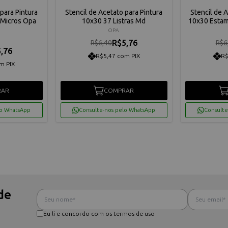
para Pintura
Stencil de Acetato para Pintura
Stencil de 
Micros Opa
10x30 37 Listras Md
10x30 Esta
OPA
R$5,76
R$6,40
R$6
,76
R$5,47 com PIX
R$
m PIX
RAR
COMPRAR
lo WhatsApp
Consulte-nos pelo WhatsApp
Consulte
de
Eu li e concordo com os termos de uso