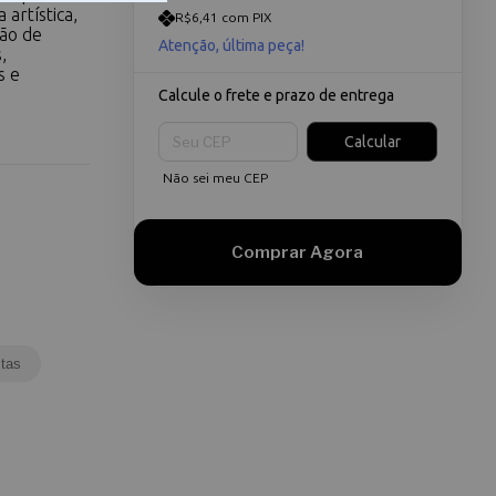
artística,
R$6,41 com PIX
ção de
Atenção, última peça!
,
s e
Calcule o frete e prazo de entrega
Entregas para o CEP:
Calcular
Não sei meu CEP
tas