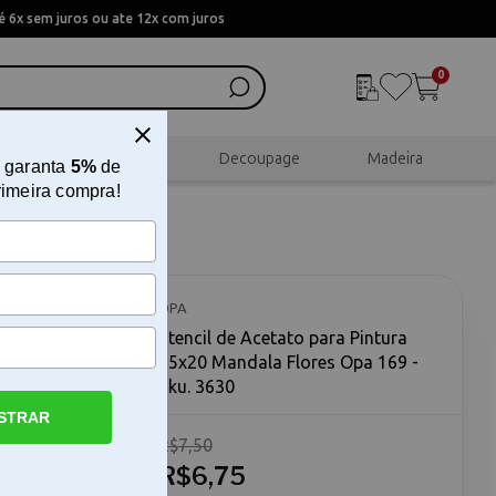
 6x sem juros ou ate 12x com juros
0
al
Scrapbook
Decoupage
Madeira
 garanta
5%
de
rimeira compra!
15x20
OPA
Stencil de Acetato para Pintura
15x20 Mandala Flores Opa 169 -
Sku. 3630
STRAR
R$7,50
ala Flores
 15x20
R$6,75
co para