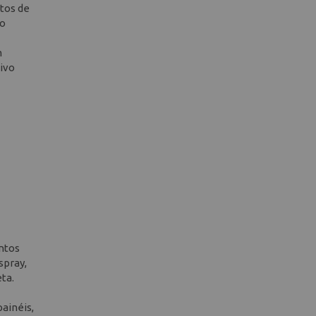
tos de
do
m
tivo
entos
spray,
ta.
painéis,