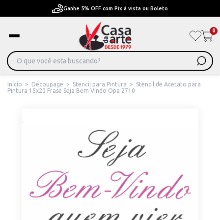
Pague em Até 6x sem juros ou ate 12x com juros
0
Início
>
Decoupage
>
Stencil para Pintura
>
Stencil de Acetato para
Pintura 15x20 Frase Seja Bem Vindo Opa 2710