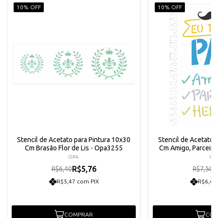
10% OFF
10% OFF
Stencil de Acetato para Pintura 10x30
Stencil de Acetato 
Cm Brasão Flor de Lis - Opa3255
Cm Amigo, Parceiro
OPA
OP
R$5,76
R
R$6,40
R$7,50
R$5,47 com PIX
R$6,41
COMPRAR
COM