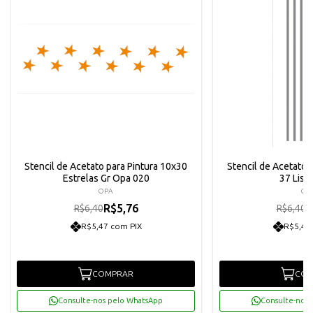
Stencil de Acetato para Pintura 10x30
Stencil de Acetato 
Estrelas Gr Opa 020
37 List
OPA
OP
R$5,76
R
R$6,40
R$6,40
R$5,47 com PIX
R$5,47
COMPRAR
COM
Consulte-nos pelo WhatsApp
Consulte-nos 