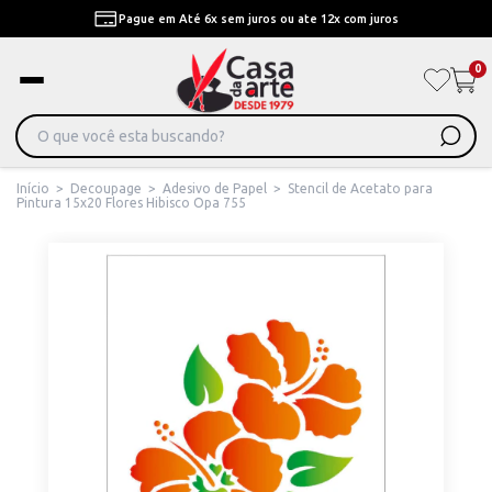
Pague em Até 6x sem juros ou ate 12x com juros
0
Início
>
Decoupage
>
Adesivo de Papel
>
Stencil de Acetato para
Pintura 15x20 Flores Hibisco Opa 755