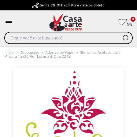
Ganhe 5% OFF com Pix à vista ou Boleto
0
Início
>
Decoupage
>
Adesivo de Papel
>
Stencil de Acetato para
Pintura 15x20 Flor Lotus Est Opa 2245