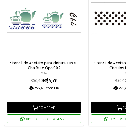
Stencil de Acetato para Pintura 10x30
Stencil de Acetato 
Cha Bule Opa 005
Circulos M
OPA
OP
R$5,76
R
R$6,40
R$6,40
R$5,47 com PIX
R$5,47
COMPRAR
COM
Consulte-nos pelo WhatsApp
Consulte-nos 