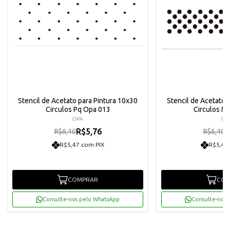
Stencil de Acetato para Pintura 10x30
Stencil de Acetato 
Circulos Pq Opa 013
Circulos M
OPA
OP
R$5,76
R
R$6,40
R$6,40
R$5,47 com PIX
R$5,47
COMPRAR
COM
Consulte-nos pelo WhatsApp
Consulte-nos 