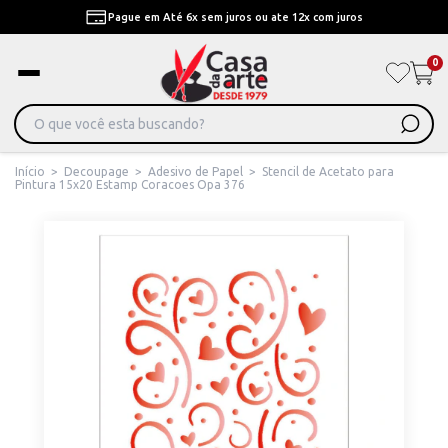
Pague em Até 6x sem juros ou ate 12x com juros
0
Início
>
Decoupage
>
Adesivo de Papel
>
Stencil de Acetato para
Pintura 15x20 Estamp Coracoes Opa 376