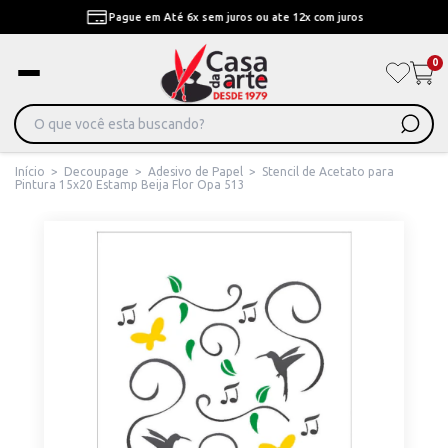
Pague em Até 6x sem juros ou ate 12x com juros
0
Início
>
Decoupage
>
Adesivo de Papel
>
Stencil de Acetato para
Pintura 15x20 Estamp Beija Flor Opa 513