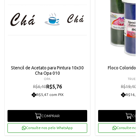
Stencil de Acetato para Pintura 10x30
Floco Colorido 1
Cha Opa 010
OPA
TRUE C
R$5,76
R
R$6,40
R$19,40
R$5,47 com PIX
R$16,59
COMPRAR
COM
Consulte-nos pelo WhatsApp
Consulte-nos 