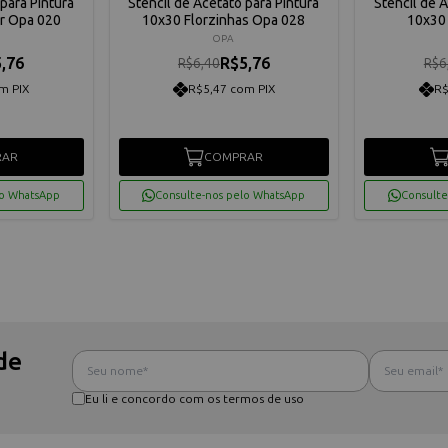
para Pintura
Stencil de Acetato para Pintura
Stencil de 
Gr Opa 020
10x30 Florzinhas Opa 028
10x30 
OPA
,76
R$5,76
R$6,40
R$6
m PIX
R$5,47 com PIX
R$
RAR
COMPRAR
lo WhatsApp
Consulte-nos pelo WhatsApp
Consulte
de
Eu li e concordo com os termos de uso