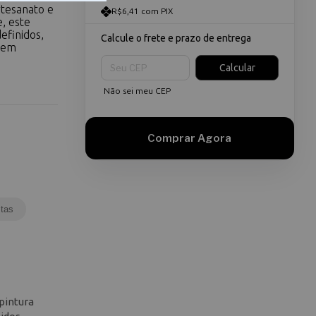
rtesanato e
R$6,41 com PIX
, este
efinidos,
Calcule o frete e prazo de entrega
s em
Entregas para o CEP:
Calcular
Não sei meu CEP
tas
pintura