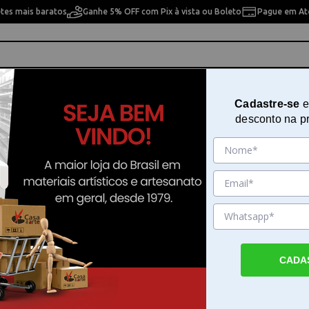
etes mais baratos
Ganhe 5% OFF com Pix à vista ou Boleto
Pague em Até
ho
Cavaletes
Pintura Artística
Pintura Artesan
Cadastre-se
e
desconto na p
ra 15x20 Coffee Opa 1753
Stencil de Acetato para Pintura 
Coffee Opa 1753
Sku. 109085
Detalhes do Produto
CADA
Stencil de Acetato para Pintura 15x20 Cof
1753 O Stencil de Acetato para Pintura 15x
Opa 1753 é um recurso prático para quem 