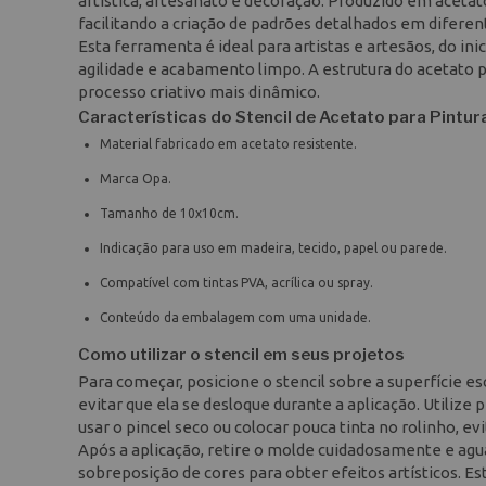
artística, artesanato e decoração. Produzido em acetat
facilitando a criação de padrões detalhados em diferent
Esta ferramenta é ideal para artistas e artesãos, do i
agilidade e acabamento limpo. A estrutura do acetato 
processo criativo mais dinâmico.
Características do Stencil de Acetato para Pintu
Material fabricado em acetato resistente.
Marca Opa.
Tamanho de 10x10cm.
Indicação para uso em madeira, tecido, papel ou parede.
Compatível com tintas PVA, acrílica ou spray.
Conteúdo da embalagem com uma unidade.
Como utilizar o stencil em seus projetos
Para começar, posicione o stencil sobre a superfície es
evitar que ela se desloque durante a aplicação. Utilize 
usar o pincel seco ou colocar pouca tinta no rolinho, e
Após a aplicação, retire o molde cuidadosamente e a
sobreposição de cores para obter efeitos artísticos. Es