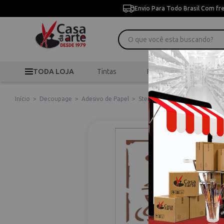
Envio Para Todo Brasil Com fr
TODA LOJA
Tintas
Pincéis
Desen
Início
>
Decoupage
>
Adesivo de Papel
>
Stencil de Acetato para Pintu