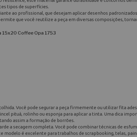
o resistente, este material garante durabilidade e contornos defin
es tipos de superfícies.
niciante ao profissional, que desejam aplicar desenhos padronizado
permite que você reutilize a peça em diversas composições, torna
ra 15x20 Coffee Opa 1753
colhida. Você pode segurar a peça firmemente ou utilizar fita ades
pincel pituá, rolinho ou esponja para aplicar a tinta. Uma dica impo
vitando assim a formação de borrões.
guarde a secagem completa. Você pode combinar técnicas de esfu
te modelo é excelente para trabalhos de scrapbooking, telas, pain