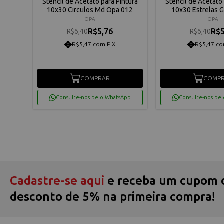
ntura
Stencil de Acetato para Pintura
Stencil de Acetato 
10x30 Circulos Md Opa 012
10x30 Estrelas 
OPA
OPA
R$5,76
R$5
R$6,40
R$6,40
R$5,47 com PIX
R$5,47 co
COMPRAR
COMP
App
Consulte-nos pelo WhatsApp
Consulte-nos pe
Cadastre-se aqui
e receba um cupom 
desconto de 5% na primeira compra!