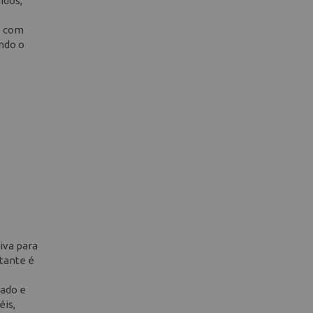
idos,
s com
ndo o
iva para
rtante é
mado e
éis,