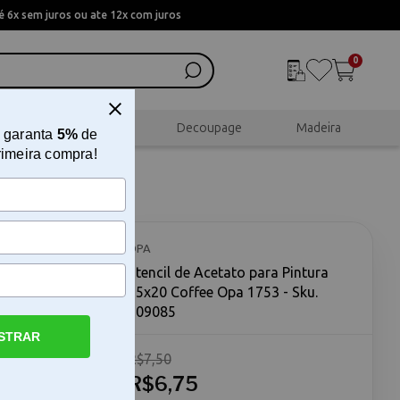
 6x sem juros ou ate 12x com juros
0
al
Scrapbook
Decoupage
Madeira
 garanta
5%
de
rimeira compra!
15x20
OPA
Stencil de Acetato para Pintura
15x20 Coffee Opa 1753 - Sku.
109085
STRAR
R$7,50
fee Opa
20 Coffee
R$6,75
busca