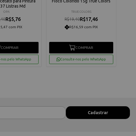
Acetato para Pintura
Floco Colorido 15g True Colors
Sten
37 Listras Md
1
OPA
TRUE COLORS
R$5,76
R$17,46
,40
R$19,40
5,47 com PIX
R$16,59 com PIX
COMPRAR
COMPRAR
-nos pelo WhatsApp
Consulte-nos pelo WhatsApp