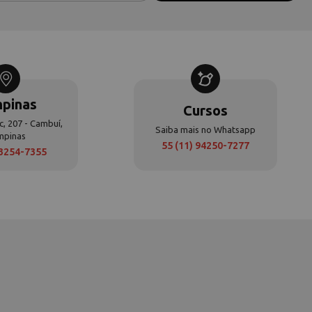
pinas
Cursos
c, 207 - Cambuí,
Saiba mais no Whatsapp
mpinas
55 (11) 94250-7277
 3254-7355