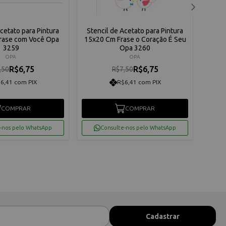
Acetato para Pintura
Stencil de Acetato para Pintura
Sten
rase com Você Opa
15x20 Cm Frase o Coração É Seu
15x
3259
Opa 3260
OPA
OPA
R$6,75
R$6,75
,50
R$7,50
6,41 com PIX
R$6,41 com PIX
COMPRAR
COMPRAR
-nos pelo WhatsApp
Consulte-nos pelo WhatsApp