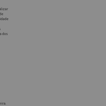
lizar
de
lidade
s
a dos
ira.