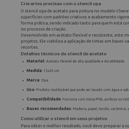
Crie artes precisas com o stencil opa
O stencil opa de acetato para pintura no modelo Chave
superfícies com padrões criativos e acabamento rigor
forma prática, sendo indicado tanto para quem está c
no processo de criação.
Desenvolvido em acetato flexível e resistente, este m
projetos. Ele viabiliza a aplicação de tintas em bases v
recortes.
Detalhes técnicos do stencil de acetato
Material
: Acetato flexível de alta qualidade e durabilidade.
Medida
: 15x20 cm.
Marca
: Opa.
Uso
: Produto reutilizável que pode ser lavado com água e sa
Compatibilidade
: Funciona com tintas PVA, acrílicas ou tin
Bases recomendadas
: Madeira, papel, tecido, cerâmica, 
Como utilizar o stencil em seus projetos
Para obter o melhor resultado, você deve preparar a sup