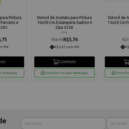
para Pintura
Stencil de Acetato para Pintura
Stencil de 
Parceiro e
10x30 Cm Estamparia Xadrez Ii
15x20 Cm F
3261
Opa 3256
OPA
,75
R$5,76
R$6,40
R$7
m PIX
R$5,47 com PIX
R$
RAR
COMPRAR
lo WhatsApp
Consulte-nos pelo WhatsApp
Consulte
de