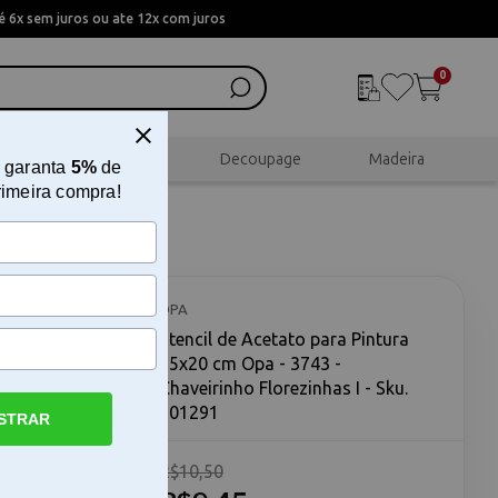
 6x sem juros ou ate 12x com juros
0
al
Scrapbook
Decoupage
Madeira
 garanta
5%
de
rimeira compra!
15x20 cm
has I
OPA
Stencil de Acetato para Pintura
15x20 cm Opa - 3743 -
Chaveirinho Florezinhas I - Sku.
201291
STRAR
cil opa de
R$10,50
o
em busca