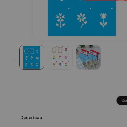
De
Descricao