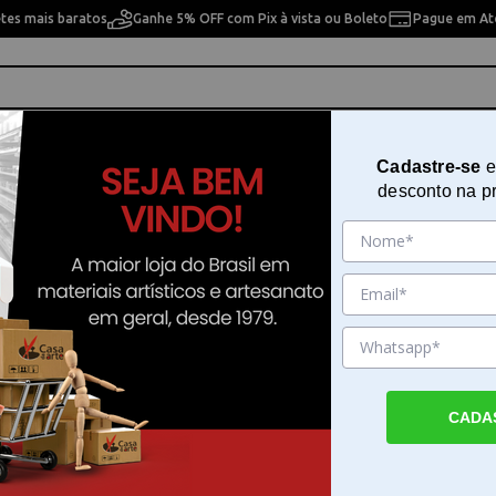
etes mais baratos
Ganhe 5% OFF com Pix à vista ou Boleto
Pague em Até
ho
Cavaletes
Pintura Artística
Pintura Artesan
Cadastre-se
e
desconto na p
tura 15x20 cm Opa - 3743 - Chaveirinho Florezinhas I
Stencil de Acetato para Pintura 
Opa - 3743 - Chaveirinho Florezin
Sku. 201291
Detalhes do Produto
CADA
Crie artes precisas com o stencil opa O sten
acetato para pintura no modelo Chaveirinh
Florezinhas I é a ferramenta ideal para qu