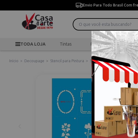
Envio Para Todo Brasil Com fr
TODA LOJA
Tintas
Pincéis
Desen
Início
>
Decoupage
>
Stencil para Pintura
>
Stencil de Acetato para Pin