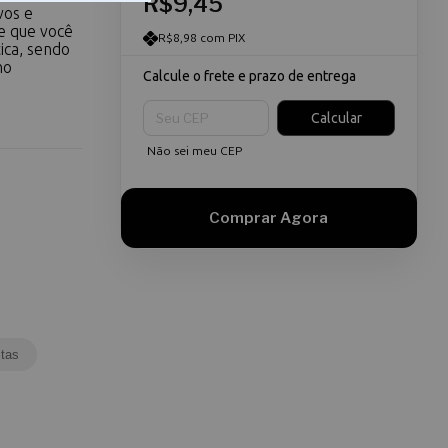
R$9,45
vos e
e que você
R$8,98 com PIX
ica, sendo
no
Calcule o frete e prazo de entrega
Entregas para o CEP:
Calcular
Não sei meu CEP
tas