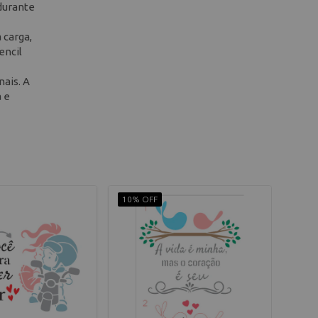
 durante
 carga,
encil
nais. A
a e
10% OFF
10% 