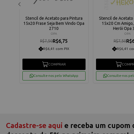
ntura
Stencil de Acetato para Pintura
Stencil de Acetato 
Lis -
15x20 Frase Seja Bem Vindo Opa
15x20 Cm Amigo, 
2710
Herói Opa 
OPA
OPA
R$6,75
R$6
R$7,50
R$7,50
R$6,41 com PIX
R$6,41 co
COMPRAR
COMP
App
Consulte-nos pelo WhatsApp
Consulte-nos pe
Cadastre-se aqui
e receba um cupom 