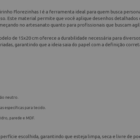
irinho Florezinhas I é a ferramenta ideal para quem busca persona
oso. Este material permite que você aplique desenhos detalhados 
omeçando no artesanato quanto para profissionais que buscam agi
odelo de 15x20 cm oferece a durabilidade necessária para diverso
ariadas, garantindo que a ideia saia do papel com a definição corret
bão neutro.
tas específicas para tecido.
vidro, parede e MDF.
erfície escolhida, garantindo que esteja limpa, seca e livre de poe