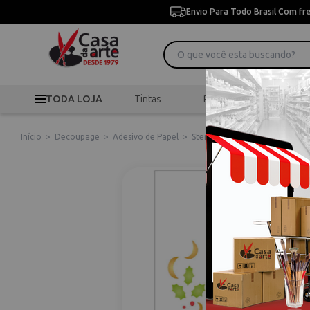
Envio Para Todo Brasil Com fr
TODA LOJA
Tintas
Pincéis
Desen
Início
>
Decoupage
>
Adesivo de Papel
>
Stencil de Acetato para Pint