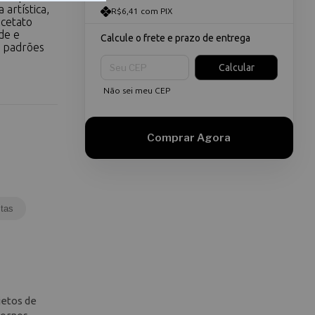
artística,
R$6,41 com PIX
acetato
de e
Calcule o frete e prazo de entrega
e padrões
Entregas para o CEP:
Calcular
Não sei meu CEP
tas
jetos de