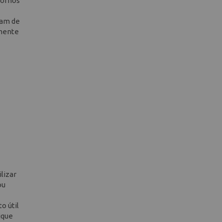
tornos
sam de
amente
lizar
ou
o útil
ique