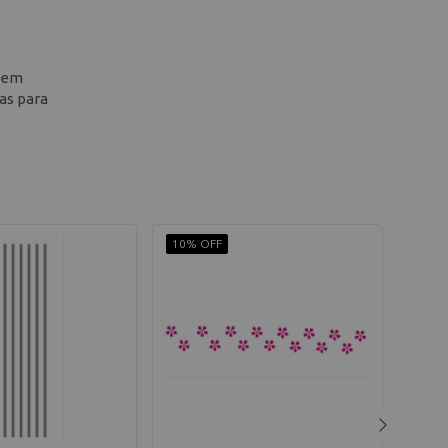
u em
as para
10% OFF
10% 