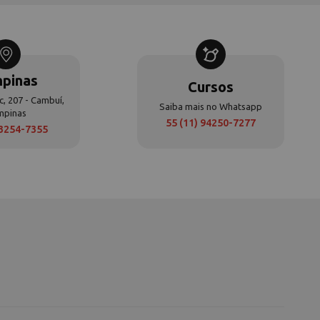
pinas
Cursos
c, 207 - Cambuí,
Saiba mais no Whatsapp
mpinas
55 (11) 94250-7277
 3254-7355