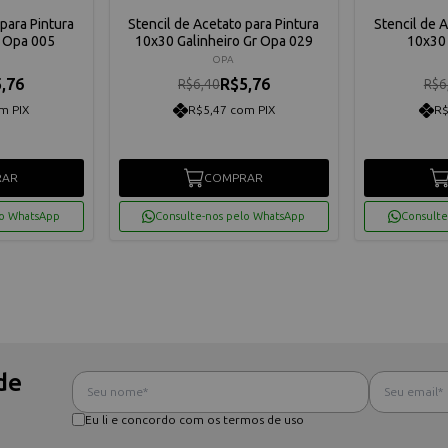
para Pintura
Stencil de Acetato para Pintura
Stencil de 
 Opa 005
10x30 Galinheiro Gr Opa 029
10x30 
OPA
,76
R$5,76
R$6,40
R$6
m PIX
R$5,47 com PIX
R$
RAR
COMPRAR
lo WhatsApp
Consulte-nos pelo WhatsApp
Consulte
de
Eu li e concordo com os termos de uso