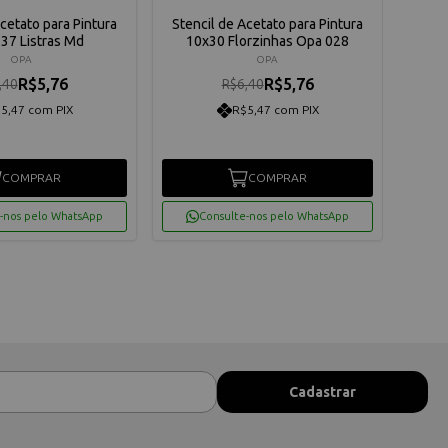
Acetato para Pintura
Stencil de Acetato para Pintura
Sten
37 Listras Md
10x30 Florzinhas Opa 028
OPA
OPA
R$5,76
R$5,76
,40
R$6,40
5,47 com PIX
R$5,47 com PIX
COMPRAR
COMPRAR
-nos pelo WhatsApp
Consulte-nos pelo WhatsApp