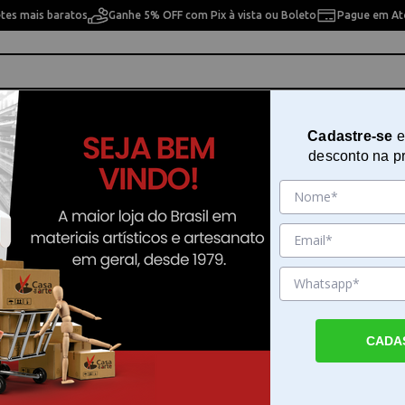
etes mais baratos
Ganhe 5% OFF com Pix à vista ou Boleto
Pague em Até
ho
Cavaletes
Pintura Artística
Pintura Artesan
Cadastre-se
e
desconto na p
ura 15x20 Cantoneira Nat Opa 1114
Stencil de Acetato para Pintura 
Cantoneira Nat Opa 1114
Sku. 81389
Detalhes do Produto
CADA
Stencil de Acetato para Pintura 15x20 Cant
Opa 1114 O Stencil de Acetato para Pintur
Cantoneira Nat Opa 1114 é um recurso prát