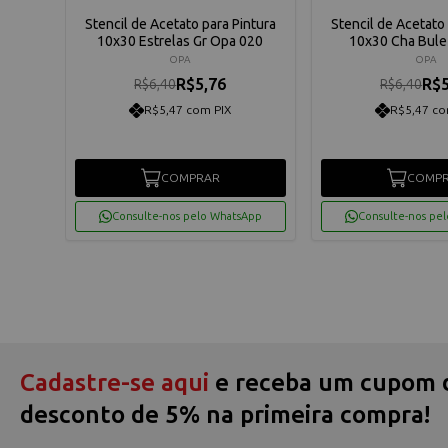
ntura
Stencil de Acetato para Pintura
Stencil de Acetato 
013
10x30 Estrelas Gr Opa 020
10x30 Cha Bule
OPA
OPA
R$5,76
R$5
R$6,40
R$6,40
R$5,47 com PIX
R$5,47 co
COMPRAR
COMP
App
Consulte-nos pelo WhatsApp
Consulte-nos pe
Cadastre-se aqui
e receba um cupom 
desconto de 5% na primeira compra!