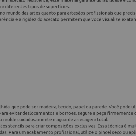
o em acetato resistente, este material garante durabilidade e con
em diferentes tipos de superfícies.
no mundo das artes quanto para artesãos profissionais que preci
arência e a rigidez do acetato permitem que você visualize exat
olhida, que pode ser madeira, tecido, papel ou parede. Você pode uti
ta. Para evitar deslocamentos e borrões, segure a peça firmemente 
tire o molde cuidadosamente e aguarde a secagem total.
s stencils para criar composições exclusivas. Essa técnica é muit
das. Para um acabamento profissional, utilize o pincel seco ou apl