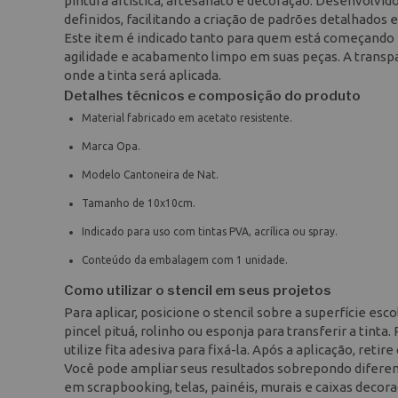
pintura artística, artesanato e decoração. Desenvolvid
definidos, facilitando a criação de padrões detalhados 
Este item é indicado tanto para quem está começando 
agilidade e acabamento limpo em suas peças. A transp
onde a tinta será aplicada.
Detalhes técnicos e composição do produto
Material fabricado em acetato resistente.
Marca Opa.
Modelo Cantoneira de Nat.
Tamanho de 10x10cm.
Indicado para uso com tintas PVA, acrílica ou spray.
Conteúdo da embalagem com 1 unidade.
Como utilizar o stencil em seus projetos
Para aplicar, posicione o stencil sobre a superfície esc
pincel pituá, rolinho ou esponja para transferir a tin
utilize fita adesiva para fixá-la. Após a aplicação, re
Você pode ampliar seus resultados sobrepondo diferente
em scrapbooking, telas, painéis, murais e caixas decora