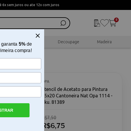
 6x sem juros ou ate 12x com juros
0
al
Scrapbook
Decoupage
Madeira
 garanta
5%
de
rimeira compra!
15x20
OPA
Stencil de Acetato para Pintura
15x20 Cantoneira Nat Opa 1114 -
Sku. 81389
STRAR
R$7,50
oneira Nat
a 15x20
R$6,75
ico para