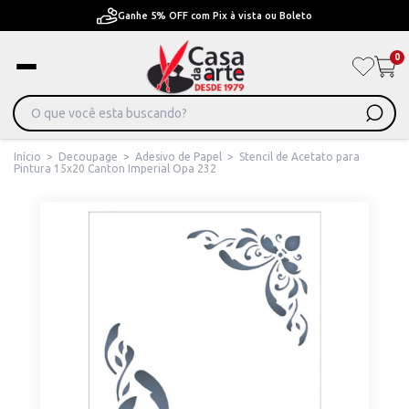
Ganhe 5% OFF com Pix à vista ou Boleto
0
Início
>
Decoupage
>
Adesivo de Papel
>
Stencil de Acetato para
Pintura 15x20 Canton Imperial Opa 232