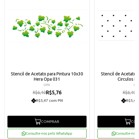
Stencil de Acetato para Pintura 10x30
Stencil de Acetato 
Hera Opa 031
Circulos P
OPA
OP
R$5,76
R
R$6,40
R$6,40
R$5,47 com PIX
R$5,47
COMPRAR
COM
Consulte-nos pelo WhatsApp
Consulte-nos 