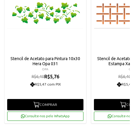
Stencil de Acetato para Pintura 10x30
Stencil de Acetato 
Hera Opa 031
Estampa Xad
OPA
OP
R$5,76
R
R$6,40
R$6,40
R$5,47 com PIX
R$5,47
COMPRAR
COM
Consulte-nos pelo WhatsApp
Consulte-nos 