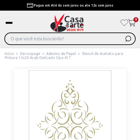
Pague em Até 6x sem juros ou ate 12x com juros
0
Início
>
Decoupage
>
Adesivo de Papel
>
Stencil de Acetato para
Pintura 15x20 Arab Delicado Opa 417