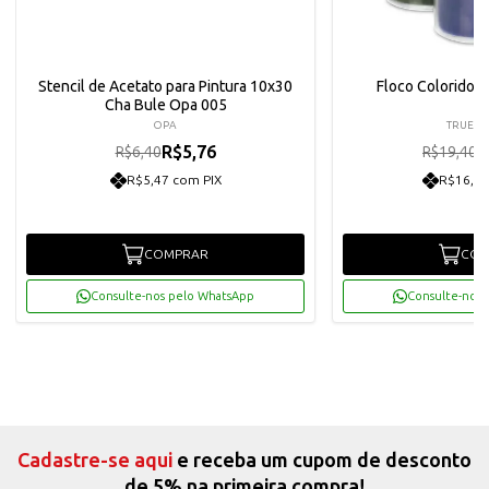
Stencil de Acetato para Pintura 10x30
Floco Colorido 1
Cha Bule Opa 005
OPA
TRUE C
R$5,76
R
R$6,40
R$19,40
R$5,47 com PIX
R$16,59
COMPRAR
COM
Consulte-nos pelo WhatsApp
Consulte-nos 
Cadastre-se aqui
e receba um cupom de desconto
de 5% na primeira compra!