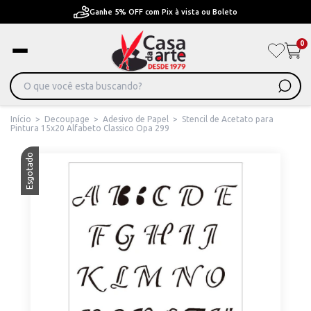
Pague em Até 6x sem juros ou ate 12x com juros
0
Início
>
Decoupage
>
Adesivo de Papel
>
Stencil de Acetato para
Pintura 15x20 Alfabeto Classico Opa 299
Esgotado