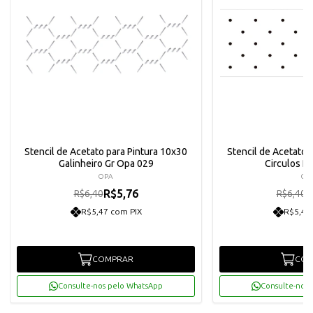
Stencil de Acetato para Pintura 10x30
Stencil de Acetato 
Galinheiro Gr Opa 029
Circulos P
OPA
OP
R$5,76
R
R$6,40
R$6,40
R$5,47 com PIX
R$5,47
COMPRAR
COM
Consulte-nos pelo WhatsApp
Consulte-nos 