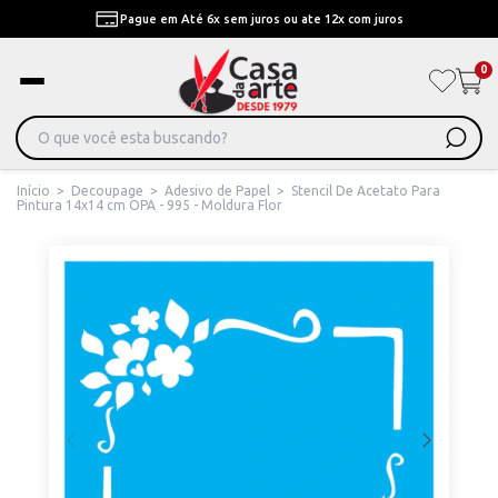
Pague em Até 6x sem juros ou ate 12x com juros
0
Início
>
Decoupage
>
Adesivo de Papel
>
Stencil De Acetato Para
Pintura 14x14 cm OPA - 995 - Moldura Flor