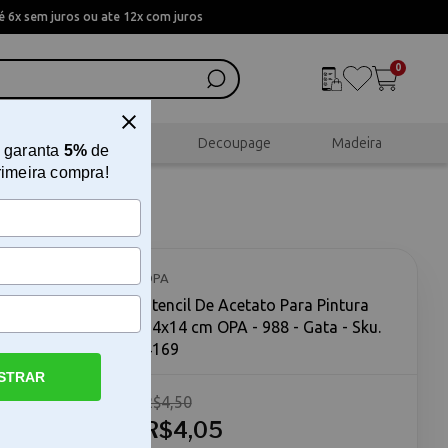
 6x sem juros ou ate 12x com juros
0
al
Scrapbook
Decoupage
Madeira
 garanta
5%
de
rimeira compra!
14x14 cm
OPA
Stencil De Acetato Para Pintura
14x14 cm OPA - 988 - Gata - Sku.
4169
STRAR
R$4,50
PA - 988 -
x14 cm OPA
R$4,05
ciso para