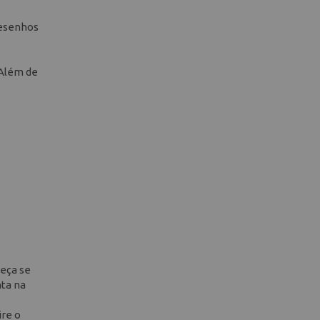
desenhos
 Além de
peça se
nta na
ire o