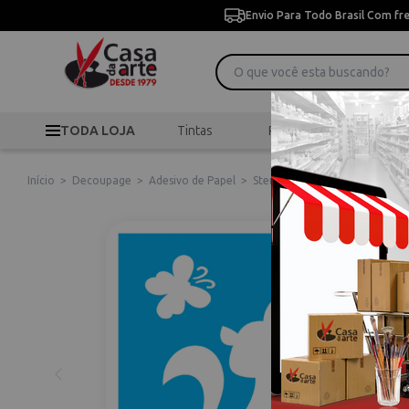
Envio Para Todo Brasil Com fr
TODA LOJA
Tintas
Pincéis
Desen
Início
>
Decoupage
>
Adesivo de Papel
>
Stencil De Acetato Para Pintu