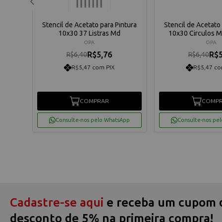
ntura
Stencil de Acetato para Pintura
Stencil de Acetato 
 039
10x30 37 Listras Md
10x30 Circulos 
OPA
OPA
R$5,76
R$5
R$6,40
R$6,40
R$5,47 com PIX
R$5,47 co
COMPRAR
COMP
App
Consulte-nos pelo WhatsApp
Consulte-nos pe
Cadastre-se aqui
e receba um cupom 
desconto de 5% na primeira compra!