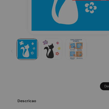
De
Descricao