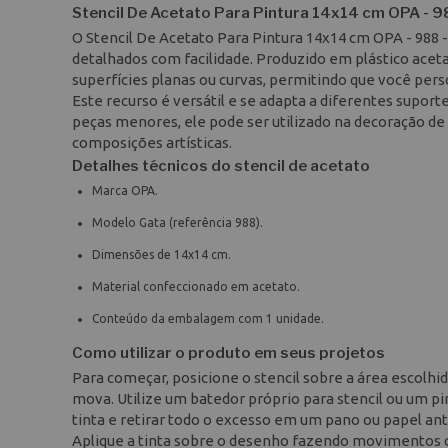
Stencil De Acetato Para Pintura 14x14 cm OPA - 9
O Stencil De Acetato Para Pintura 14x14 cm OPA - 988 
detalhados com facilidade. Produzido em plástico acetat
superfícies planas ou curvas, permitindo que você pers
Este recurso é versátil e se adapta a diferentes suport
peças menores, ele pode ser utilizado na decoração de 
composições artísticas.
Detalhes técnicos do stencil de acetato
Marca OPA.
Modelo Gata (referência 988).
Dimensões de 14x14 cm.
Material confeccionado em acetato.
Conteúdo da embalagem com 1 unidade.
Como utilizar o produto em seus projetos
Para começar, posicione o stencil sobre a área escolhid
mova. Utilize um batedor próprio para stencil ou um p
tinta e retirar todo o excesso em um pano ou papel ante
Aplique a tinta sobre o desenho fazendo movimentos cir