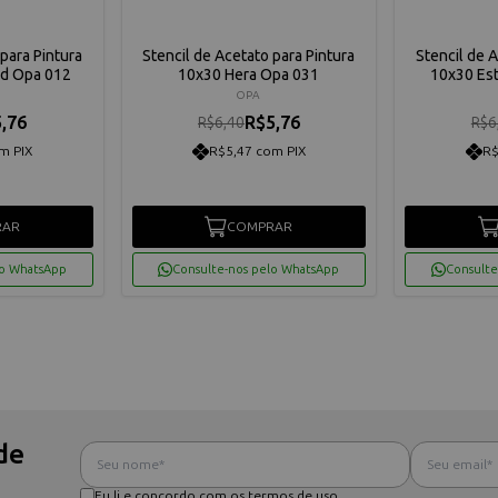
para Pintura
Stencil de Acetato para Pintura
Stencil de 
Md Opa 012
10x30 Hera Opa 031
10x30 Est
OPA
,76
R$5,76
R$6,40
R$6
m PIX
R$5,47 com PIX
R$
RAR
COMPRAR
lo WhatsApp
Consulte-nos pelo WhatsApp
Consulte
de
Eu li e concordo com os termos de uso