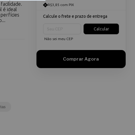
acilidade.
R$3,85 com PIX
 é ideal
perfícies
Calcule o frete e prazo de entrega
...
Entregas para o CEP:
Calcular
Não sei meu CEP
tas