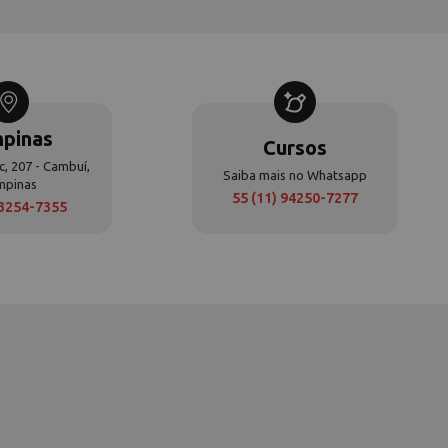
pinas
Cursos
c, 207 - Cambuí,
Saiba mais no Whatsapp
mpinas
55 (11) 94250-7277
 3254-7355