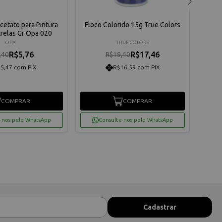
Acetato para Pintura
Floco Colorido 15g True Colors
Sten
relas Gr Opa 020
10x3
OPA
TRUE COLORS
R$5,76
R$17,46
,40
R$19,40
5,47 com PIX
R$16,59 com PIX
COMPRAR
COMPRAR
-nos pelo WhatsApp
Consulte-nos pelo WhatsApp