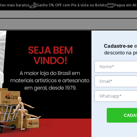
etes mais baratos
Ganhe 5% OFF com Pix à vista ou Boleto
Pague em Até
ho
Cavaletes
Pintura Artística
Pintura Artesan
Cadastre-se
e
desconto na p
ra 14x14 cm OPA - 988 - Gata
Stencil De Acetato Para Pintura 
OPA - 988 - Gata
Sku. 4169
Detalhes do Produto
CADA
Stencil De Acetato Para Pintura 14x14 cm O
Gata O Stencil De Acetato Para Pintura 14
- 988 - Gata funciona como um gabarito pre